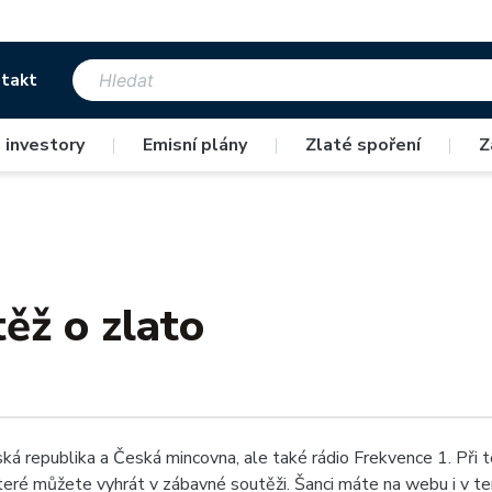
takt
 investory
|
Emisní plány
|
Zlaté spoření
|
Z
ěž o zlato
 republika a Česká mincovna, ale také rádio Frekvence 1. Při té 
eré můžete vyhrát v zábavné soutěži. Šanci máte na webu i v te