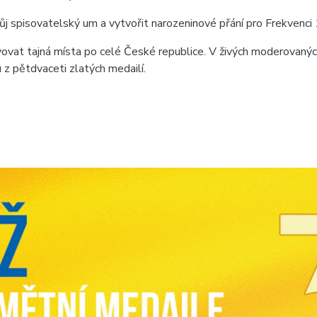
j spisovatelský um a vytvořit narozeninové přání pro Frekvenci 1.
ovat tajná místa po celé České republice. V živých moderovaný
u z pětdvaceti zlatých medailí.