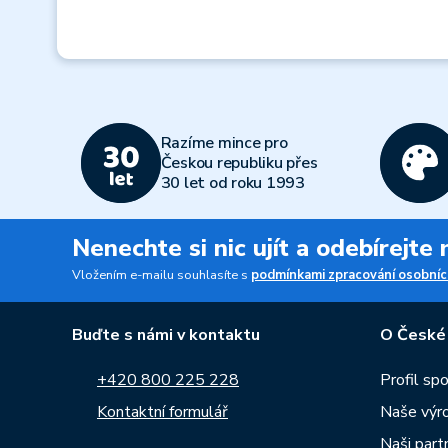
Razíme mince pro
Českou republiku přes
30 let od roku 1993
Nenechte si nic ujít a odebírejte
Vložením e-mailu souhlasíte s
podmínkami zpracování osobníc
Buďte s námi v kontaktu
O České
+420 800 225 228
Profil sp
Kontaktní formulář
Naše výr
Naši part