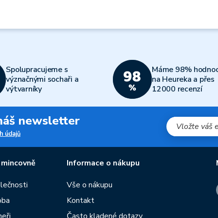
Spolupracujeme s
Máme 98% hodnoc
význačnými sochaři a
na Heureka a přes
výtvarníky
12000 recenzí
 náš newsletter
h údajů
 mincovně
Informace o nákupu
olečnosti
Vše o nákupu
oba
Kontakt
neři
Často kladené dotazy