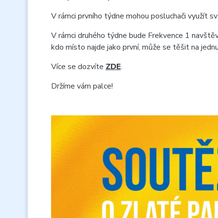
V rámci prvního týdne mohou posluchači využít svů
V rámci druhého týdne bude Frekvence 1 navštěv
kdo místo najde jako první, může se těšit na jedn
Více se dozvíte
ZDE
.
Držíme vám palce!