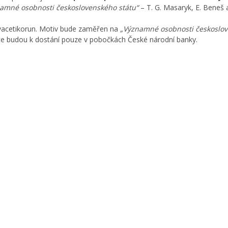
amné osobnosti československého státu“
– T. G. Masaryk, E. Beneš a
dvacetikorun. Motiv bude zaměřen na
„Významné osobnosti českoslo
mince budou k dostání pouze v pobočkách České národní banky.