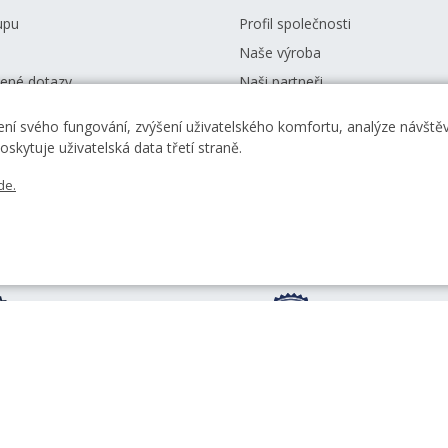
upu
Profil společnosti
Naše výroba
dené dotazy
Naši partneři
podmínky
Kariéra
ní svého fungování, zvýšení uživatelského komfortu, analýze návštěvn
České mincovny
Zprávy
skytuje uživatelská data třetí straně.
Ke stažení
de.
Od roku 1993 razíme
Jsme s vámi již 30 l
mince pro Českou
roku 1993
republiku
S našimi výrobky
Garantujeme špičk
se denně setkává
kvalitu s certifikací
10 milionů lidí
ISO 9001:2015