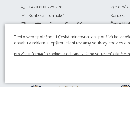
+420 800 225 228
Vše o nák
Kontaktní formulář
Kontakt
Často kla
Obchodní 
Tento web společnosti Česká mincovna, a.s. používá ke zlepše
Prodejny 
obsahu a reklam a lepšímu cílení reklamy soubory cookies a po
Rádce
Pro více informací o cookies a ochraně Vašeho soukromí klikněte z
Blog
Jsme tradiční český
výrobce a prodejce
pamětních mincí a
medailí
Spolupracují s námi
význační sochaři a
výtvarníci