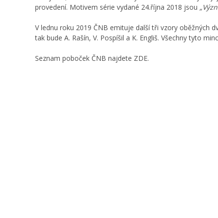
provedení. Motivem série vydané 24.října 2018 jsou
„Význ
V lednu roku 2019 ČNB emituje další tři vzory oběžných 
tak bude A. Rašín, V. Pospíšil a K. Engliš. Všechny tyto 
Seznam poboček ČNB najdete
ZDE
.