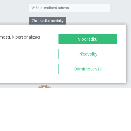
Chci zasílat novinky
Vložením e-mailu souhlasíte s
podmínkami
osti, k personalizaci
zpracování osobních údajů
V pořádku
Předvolby
Odmítnout vše
98 %
et od
přes 4 000 recenzí
ovou