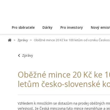
Pro sběratele
Dárky
Pro investory
Nový emisn
Zprávy
Oběžné mince 20 Kč ke 100 letům od vzniku Českos
Zprávy
Oběžné mince 20 Kč ke 1
letům česko-slovenské k
Vzhledem k množícím se dotazům na prodej oběžných minc
veřejnost, že Česká mincovna tyto mince nesměňuje a je