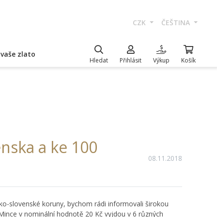
CZK
ČEŠTINA
vaše zlato
Hledat
Přihlásit
Výkup
Košík
nska a ke 100
08.11.2018
o-slovenské koruny, bychom rádi informovali širokou
 Mince v nominální hodnotě 20 Kč vyjdou v 6 různých