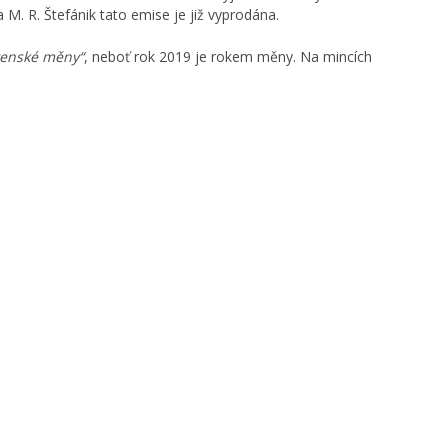
 M. R. Štefánik tato emise je již vyprodána.
venské měny“
, neboť rok 2019 je rokem měny. Na mincích