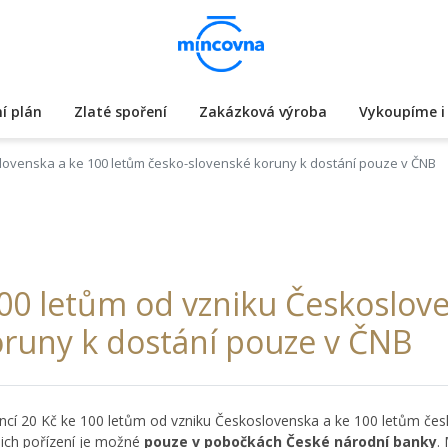
í plán
Zlaté spoření
Zakázková výroba
Vykoupíme i 
lovenska a ke 100 letům česko-slovenské koruny k dostání pouze v ČNB
00 letům od vzniku Českoslove
oruny k dostání pouze v ČNB
í 20 Kč ke 100 letům od vzniku Československa a ke 100 letům česk
jich pořízení je možné
pouze v pobočkách České národní banky
.