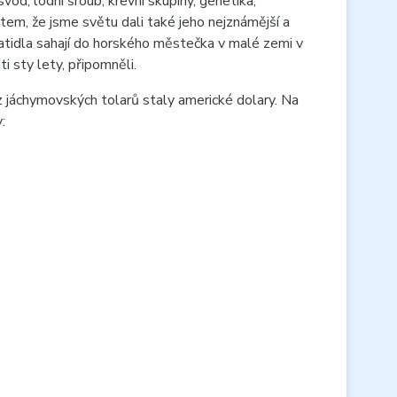
, lodní šroub, krevní skupiny, genetika,
tem, že jsme světu dali také jeho nejznámější a
latidla sahají do horského městečka v malé zemi v
i sty lety, připomněli.
 jáchymovských tolarů staly americké dolary. Na
: