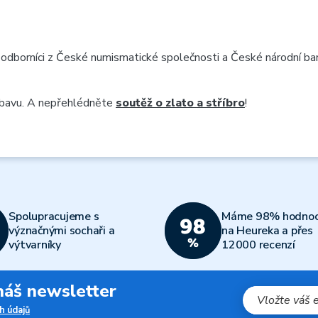
odborníci z České numismatické společnosti a České národní banky
ábavu. A nepřehlédněte
soutěž o zlato a stříbro
!
Spolupracujeme s
Máme 98% hodnoc
význačnými sochaři a
na Heureka a přes
výtvarníky
12000 recenzí
 náš newsletter
h údajů