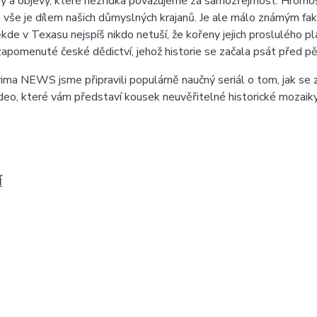
a objevy, které nezřídka považujeme za samozřejmost. Hromosvod
o vše je dílem našich důmyslných krajanů. Je ale málo známým fak
kde v Texasu nejspíš nikdo netuší, že kořeny jejich proslulého p
zapomenuté české dědictví, jehož historie se začala psát před pět
a NEWS jsme připravili populárně naučný seriál o tom, jak se z
ideo, které vám představí kousek neuvěřitelné historické mozaiky
Í