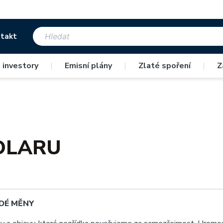
takt
 investory
|
Emisní plány
|
Zlaté spoření
|
Z
OLARU
DÉ MĚNY