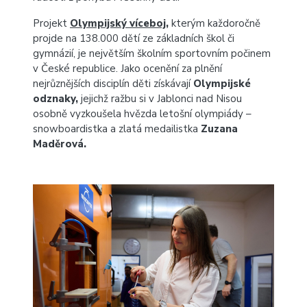
Projekt
Olympijský víceboj
,
kterým každoročně
projde na 138.000 dětí ze základních škol či
gymnázií, je největším školním sportovním počinem
v České republice. Jako ocenění za plnění
nejrůznějších disciplín děti získávají
Olympijské
odznaky,
jejichž ražbu si v Jablonci nad Nisou
osobně vyzkoušela hvězda letošní olympiády –
snowboardistka a zlatá medailistka
Zuzana
Maděrová.