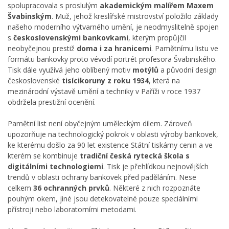
spolupracovala s proslulým
akademickým malířem Maxem
Švabinským
. Muž, jehož kreslířské mistrovství položilo základy
našeho moderního výtvarného umění, je neodmyslitelně spojen
s
československými bankovkami
, kterým propůjčil
neobyčejnou prestiž
doma i za hranicemi
. Pamětnímu listu ve
formátu bankovky proto vévodí portrét profesora Švabinského.
Tisk dále využívá jeho oblíbený motiv
motýlů
a původní design
československé
tisícikoruny z roku 1934
, která na
mezinárodní výstavě umění a techniky v Paříži v roce 1937
obdržela prestižní ocenění.
Pamětní list není obyčejným uměleckým dílem. Zároveň
upozorňuje na technologický pokrok v oblasti výroby bankovek,
ke kterému došlo za 90 let existence Státní tiskárny cenin a ve
kterém se kombinuje
tradiční česká rytecká škola s
digitálními technologiemi
. Tisk je přehlídkou nejnovějších
trendů v oblasti ochrany bankovek před paděláním. Nese
celkem
36 ochranných prvků
. Některé z nich rozpoznáte
pouhým okem, jiné jsou detekovatelné pouze speciálními
přístroji nebo laboratorními metodami.