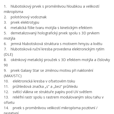
1. hlubotiskový prvek s proměnlivou hloubkou a velikostí
mikropísma
2. polotónový vodoznak
3. prvek elektrotypu
4. metalická fólie tvaru motýla s kinetickým efektem
5. demetalizovaný holografický prvek spolu s 3D prvkem
motýla
6. jemná hlubotisková struktura s motivem hmyzu a květu
7. hlubotisková ruční kresba provedena elektronickým rytím
(DLE)
8. okénkový metalický proužek s 3D efektem motýla a číslovky
90
9. prvek Galaxy Star se změnou motivu při naklonění
(MAX/STC)
10. elektronická kresba v ofsetovém tisku
11. průhledová značka „s“ a „bez“ průhledu
12. svítící vlákna ve struktuře papíru pod UV světlem
13. reliéfní rastr spolu s rastrem modulovaným silou tahu v
ofsetu
14. prvek s proměnlivou velikostí mikropísma pozitivní /
negativní