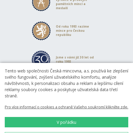
pamětních mincí a
medailí
Od roku 1993 razíme
mince pro Českou
republiku
Jsme s vámi již 30 let od
roku 1993
Tento web společnosti Česká mincovna, a.s. používá ke zlepšení
svého fungování, zvýšení uživatelského komfortu, analýze
návštěvnosti, k personalizaci obsahu a reklam a lepšímu cílení
98 %
reklamy soubory cookies a poskytuje uživatelská data třetí
přes 4 000 recenzí
straně.
Pro více informací o cookies a ochraně Vašeho soukromí klikněte zde.
Spolupracují s námi
význační sochaři a
výtvarníci
V pořádku