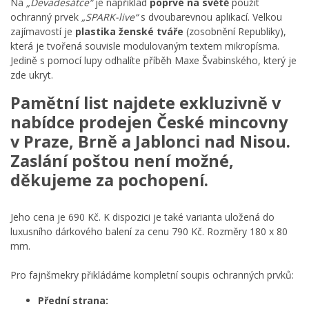
Na
„Devadesátce“
je například
poprvé na světě
použit
ochranný prvek
„SPARK-live“
s dvoubarevnou aplikací. Velkou
zajímavostí je
plastika ženské tváře
(zosobnění Republiky),
která je tvořená souvisle modulovaným textem mikropísma.
Jedině s pomocí lupy odhalíte příběh Maxe Švabinského, který je
zde ukryt.
Pamětní list najdete exkluzivně v
nabídce prodejen České mincovny
v
Praze
,
Brně
a
Jablonci nad Nisou
.
Zaslání poštou není možné,
děkujeme za pochopení.
Jeho cena je 690 Kč. K dispozici je také varianta uložená do
luxusního dárkového balení za cenu 790 Kč. Rozměry 180 x 80
mm.
Pro fajnšmekry přikládáme kompletní soupis ochranných prvků:
Přední strana: