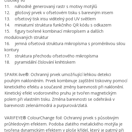
číslovky 90
11. náhodně generovaný rastr s motivy motýlů
12. gilošový prvek v ofsetovém tisku s barevným irisem
13. ofsetový tisk irisu viditelný pod UV světlem
14. miniaturní struktura funkčního QR kódu s odkazem
15. figury tvořené kombinací mikropísem a dalších
modulovaných struktur
16. jemná ofsetová struktura mikropísma s proměnlivou silou
kontury
17. struktura přechodu ofsetového mikropísma
18. pyramidální číslování knihtiskem
SPARK-live®: Ochranný prvek umožňující lehkou detekci
pouhým nakloněním. Prvek kombinuje zajištění tiskoviny pomocí
kinetického efektu a současně změny barevnosti při naklonění.
Kinetický efekt vodorovného pruhu je tvořen magnetickým
polem při vlastním tisku. Změna barevnosti se odehrává v
barevnosti zelená/modrá a purpurová/zlatá.
VARIFEYE® ColourChange foil: Ochranný prvek s působivým
průhledovým efektem. Podoba zlatého metalického motýla je
tvořena dynamickým efektem v ploše křídel, který je patrný při