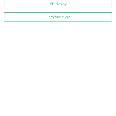
Předvolby
S našimi výrobky
se denně setkává
10 milionů lidí
Odmítnout vše
Garantujeme špičkovou
kvalitu s certifikací
ISO 9001:2015
Partneři České mincovny