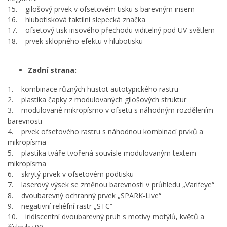
15. gilošový prvek v ofsetovém tisku s barevným irisem
16. hlubotisková taktilní slepecká značka
17. ofsetový tisk irisového přechodu viditelný pod UV světlem
18. prvek sklopného efektu v hlubotisku
Zadní strana:
1. kombinace různých hustot autotypického rastru
2. plastika čapky z modulovaných gilošových struktur
3. modulované mikropísmo v ofsetu s náhodným rozdělením
barevnosti
4. prvek ofsetového rastru s náhodnou kombinací prvků a
mikropísma
5. plastika tváře tvořená souvisle modulovaným textem
mikropísma
6. skrytý prvek v ofsetovém podtisku
7. laserový výsek se změnou barevnosti v průhledu „Varifeye“
8. dvoubarevný ochranný prvek „SPARK-Live“
9. negativní reliéfní rastr „STC“
10. iridiscentní dvoubarevný pruh s motivy motýlů, květů a