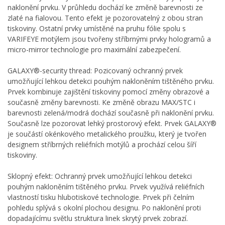
naklonění prvku. V průhledu dochází ke změně barevnosti ze
zlaté na fialovou. Tento efekt je pozorovatelný z obou stran
tiskoviny. Ostatní prvky umístěné na pruhu fólie spolu s
VARIFEYE motýlem jsou tvořeny stříbrnými prvky hologramů a
micro-mirror technologie pro maximální zabezpečení.
GALAXY®-security thread: Pozicovaný ochranný prvek
umožňující lehkou detekci pouhým nakloněním tištěného prvku.
Prvek kombinuje zajištění tiskoviny pomocí změny obrazové a
současně změny barevnosti. Ke změně obrazu MAX/STC i
barevnosti zelená/modrá dochází současně při naklonění prvku.
Současně lze pozorovat lehký prostorový efekt. Prvek GALAXY®
je součástí okénkového metalického proužku, který je tvořen
designem stříbrných reliéfních motýlů a prochází celou šíří
tiskoviny.
Sklopný efekt: Ochranný prvek umožňující lehkou detekci
pouhým nakloněním tištěného prvku. Prvek využívá reliéfních
vlastností tisku hlubotiskové technologie. Prvek při čelním
pohledu splývá s okolní plochou designu. Po naklonění proti
dopadajícímu světlu struktura linek skrytý prvek zobrazí.