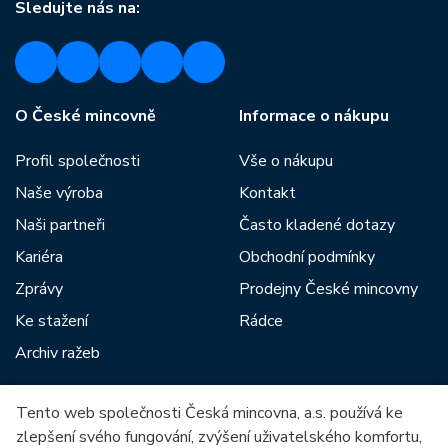
Sledujte nás na:
O České mincovně
Informace o nákupu
Profil společnosti
Vše o nákupu
Naše výroba
Kontakt
Naši partneři
Často kladené dotazy
Kariéra
Obchodní podmínky
Zprávy
Prodejny České mincovny
Ke stažení
Rádce
Archiv ražeb
Tento web společnosti Česká mincovna, a.s. používá ke
Mezi naše partnery patří:
zlepšení svého fungování, zvýšení uživatelského komfortu,