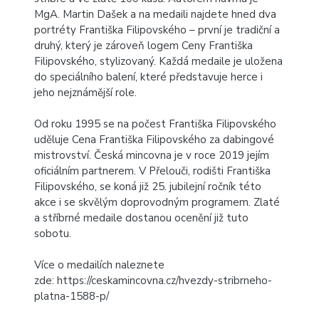
MgA. Martin Dašek a na medaili najdete hned dva
portréty Františka Filipovského – první je tradiční a
druhý, který je zároveň logem Ceny Františka
Filipovského, stylizovaný. Každá medaile je uložena
do speciálního balení, které představuje herce i
jeho nejznámější role.
Od roku 1995 se na počest Františka Filipovského
uděluje Cena Františka Filipovského za dabingové
mistrovství. Česká mincovna je v roce 2019 jejím
oficiálním partnerem. V Přelouči, rodišti Františka
Filipovského, se koná již 25. jubilejní ročník této
akce i se skvělým doprovodným programem. Zlaté
a stříbrné medaile dostanou ocenění již tuto
sobotu.
Více o medailích naleznete
zde:
https://ceskamincovna.cz/hvezdy-stribrneho-
platna-1588-p/