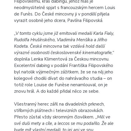
Filipovskému, králi dabingu, jehož hlas je
neodmyslitelně spjat s francouzským hercem Louis
de Funès. Do České mincovny ji v pondělí přijela
vyrazit osobně jeho dcera, Pavlína Filipovská.
„V tomto cyklu jsme již emitovali medaili Karla Fialy,
Rudolfa Hrušínského, Vladimíra Menšíka a Jiřího
Kodeta. Česká mincovna tak vzdává hold další
výrazné osobnosti československé kinematografie,“
doplnila Lenka Klimentová za Českou mincovnu.
Excelentní dabing v podání Františka Filipovského
byl natolik výjimečným zážitkem, že se na něj jeho
kolegové chodili dívat do nahrávacího studia – on
totiž role Louise de Funèse nenamlouval, on je
znovu hrál. A do každé přidal něco ze sebe.
Všestranný herec zářil na divadelních prknech,
stříbrných plátnech i televizních obrazovkách.
Přesto zůstal vždy skromným člověkem
. „Měl ve
své duši mety a cíle, a leccos se mu podařilo. Že ale
bude mít vlastní medaili, to jej ani ve snu