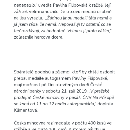
nenapadlo,“
uvedla Pavlína Filipovská k ražbě. Její
zážitek velmi umocnilo, že otcovu medaili osobně
na lisu vyrazila.
„Žádnou jinou medaili táta nemá a
já jsem ráda, že nemá. Nepovažuji ty ostatní, co se
teď rozdávají, za hodnotné. Velmi si jí proto vážím,“
zdůraznila hercova dcera.
Sběratelé podpisů a zájemci, kteří by chtěli ozdobit
přebal medaile autogramem Pavlíny Filipovské,
mají možnost při Dni otevřených dveří České
národní banky v sobotu 21. září 2019
. „V pražské
prodejně České mincovny v pasáži ČNB Na Příkopě
se koná od 11 do 12 hodin autogramiáda,“
doplnila
Klimentová.
Česká mincovna razí medaile v počtu 400 kusů ve
stříbře a ve zlatě 100 kusů. Autorem návrhu je