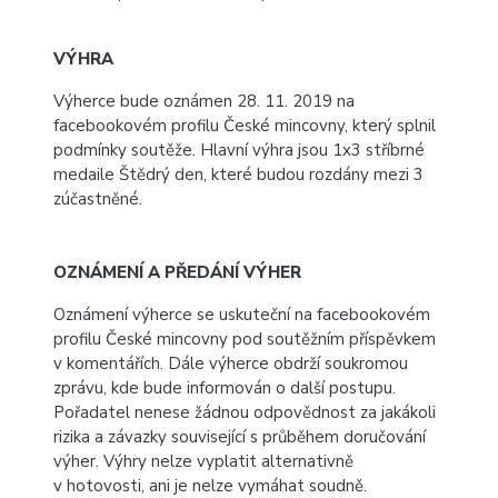
VÝHRA
Výherce bude oznámen 28. 11. 2019 na
facebookovém profilu České mincovny, který splnil
podmínky soutěže. Hlavní výhra jsou 1x3 stříbrné
medaile Štědrý den, které budou rozdány mezi 3
zúčastněné.
OZNÁMENÍ A PŘEDÁNÍ VÝHER
Oznámení výherce se uskuteční na facebookovém
profilu České mincovny pod soutěžním příspěvkem
v komentářích. Dále výherce obdrží soukromou
zprávu, kde bude informován o další postupu.
Pořadatel nenese žádnou odpovědnost za jakákoli
rizika a závazky související s průběhem doručování
výher. Výhry nelze vyplatit alternativně
v hotovosti, ani je nelze vymáhat soudně.