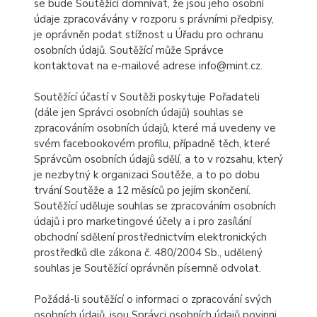
se bude Soutěžící domnívat, že jsou jeho osobní
údaje zpracovávány v rozporu s právními předpisy,
je oprávněn podat stížnost u Úřadu pro ochranu
osobních údajů. Soutěžící může Správce
kontaktovat na e-mailové adrese info@mint.cz.
Soutěžící účastí v Soutěži poskytuje Pořadateli
(dále jen Správci osobních údajů) souhlas se
zpracováním osobních údajů, které má uvedeny ve
svém facebookovém profilu, případně těch, které
Správcům osobních údajů sdělí, a to v rozsahu, který
je nezbytný k organizaci Soutěže, a to po dobu
trvání Soutěže a 12 měsíců po jejím skončení.
Soutěžící uděluje souhlas se zpracováním osobních
údajů i pro marketingové účely a i pro zasílání
obchodní sdělení prostřednictvím elektronických
prostředků dle zákona č. 480/2004 Sb., udělený
souhlas je Soutěžící oprávněn písemně odvolat.
Požádá-li soutěžící o informaci o zpracování svých
osobních údajů, jsou Správci osobních údajů povinni