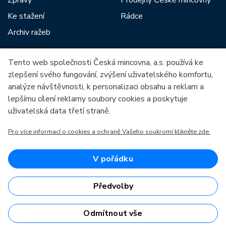
Zprávy
Prodejny České mincovny
Ke stažení
Rádce
Archiv ražeb
Tento web společnosti Česká mincovna, a.s. používá ke
Mezi naše partnery patří:
zlepšení svého fungování, zvýšení uživatelského komfortu,
analýze návštěvnosti, k personalizaci obsahu a reklam a
lepšímu cílení reklamy soubory cookies a poskytuje
uživatelská data třetí straně.
Pro více informací o cookies a ochraně Vašeho soukromí klikněte zde.
Evropská unie
Evropský fond pro regionální rozvoj
OP Podnikání a inovace pro konkurenceschopnost
Evropská unie
V pořádku
Evropský fond pro regionální rozvoj
Investice do vaší budoucnosti
Předvolby
Odmítnout vše
Česká mincovna, a.s. © 1993 - 2026