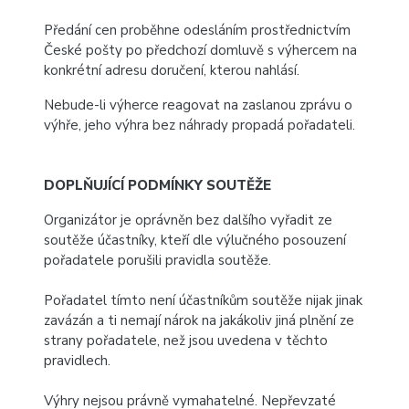
Předání cen proběhne odesláním prostřednictvím
České pošty po předchozí domluvě s výhercem na
konkrétní adresu doručení, kterou nahlásí.
Nebude-li výherce reagovat na zaslanou zprávu o
výhře, jeho výhra bez náhrady propadá pořadateli.
DOPLŇUJÍCÍ PODMÍNKY SOUTĚŽE
Organizátor je oprávněn bez dalšího vyřadit ze
soutěže účastníky, kteří dle výlučného posouzení
pořadatele porušili pravidla soutěže.
Pořadatel tímto není účastníkům soutěže nijak jinak
zavázán a ti nemají nárok na jakákoliv jiná plnění ze
strany pořadatele, než jsou uvedena v těchto
pravidlech.
Výhry nejsou právně vymahatelné. Nepřevzaté