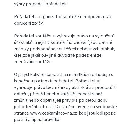
výhry propadají pořadateli.
Pořadatel a organizátor soutěže neodpovídají za
doručení zpráv.
Pořadatel soutěže si vyhrazuje právo na vyloučení
účastníků, u jejichž soutěžního chování jsou patrné
známky podvodného soutěžení nebo jiných praktik,
či je zde jakékoliv jiné důvodné podezření ze
zneužívání soutěže.
O jakýchkoliv reklamacích či námitkách rozhoduje s
konečnou platností pořadatel. Pořadatel si
vyhrazuje právo bez náhrady akci zkrátit, prodloužit,
odložit, přerušit anebo zrušit či jednostranně
změnit nebo doplnit její pravidla po celou dobu
jejího trvání, a to tak, že změnu uvede na webovské
stránce
www.ceskamincovna.cz
, kde jsou k dispozici
platná a úplná pravidla.