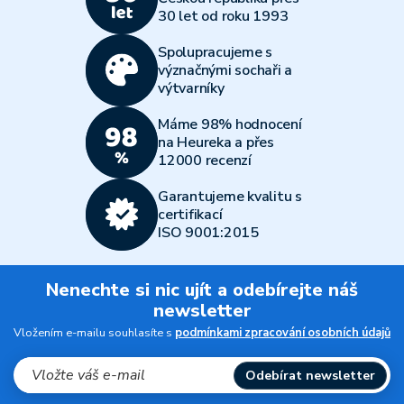
30 let od roku 1993
Spolupracujeme s
význačnými sochaři a
výtvarníky
Máme 98% hodnocení
na Heureka a přes
12000 recenzí
Garantujeme kvalitu s
certifikací
ISO 9001:2015
Nenechte si nic ujít a odebírejte náš
newsletter
Vložením e-mailu souhlasíte s
podmínkami zpracování osobních údajů
Odebírat newsletter