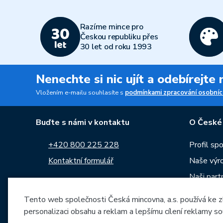
Razíme mince pro
Českou republiku přes
30 let od roku 1993
Nenechte si nic ujít a odebírejte
Vložením e-mailu souhlasíte s
podmínkami zpracování osobníc
Buďte s námi v kontaktu
O České
+420 800 225 228
Profil sp
Kontaktní formulář
Naše výr
Naši part
Sledujte nás na:
Kariéra
Tento web společnosti Česká mincovna, a.s. používá ke z
Zprávy
personalizaci obsahu a reklam a lepšímu cílení reklamy so