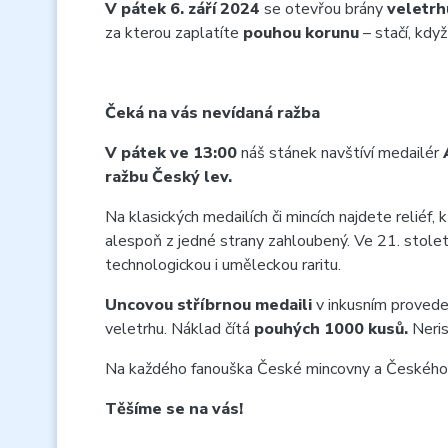
V pátek 6. září 2024
se otevřou brány
veletrh
za kterou zaplatíte
pouhou korunu
– stačí, kdy
Čeká na vás nevídaná ražba
V pátek ve 13:00
náš stánek navštíví medailér
ražbu Český lev.
Na klasických medailích či mincích najdete reliéf, 
alespoň z jedné strany zahloubený. Ve 21. stolet
technologickou i uměleckou raritu.
Uncovou stříbrnou medaili
v inkusním proved
veletrhu. Náklad čítá
pouhých 1000 kusů.
Neris
Na každého fanouška České mincovny a Českého 
Těšíme se na vás!