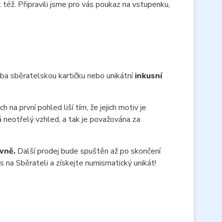
éž. Připravili jsme pro vás poukaz na vstupenku,
a sběratelskou kartičku nebo unikátní
inkusní
 na první pohled liší tím, že jejich motiv je
á neotřelý vzhled, a tak je považována za
vně.
Další prodej bude spuštěn až po skončení
 na Sběrateli a získejte numismatický unikát!