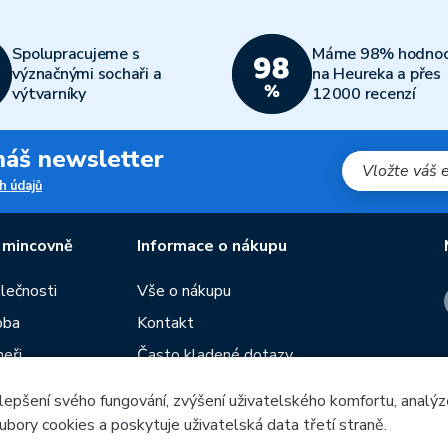
Spolupracujeme s
Máme 98% hodnoc
význačnými sochaři a
na Heureka a přes
výtvarníky
12000 recenzí
 náš newsletter
h údajů
 mincovně
Informace o nákupu
olečnosti
Vše o nákupu
oba
Kontakt
neři
Často kladené dotazy
Obchodní podmínky
lepšení svého fungování, zvýšení uživatelského komfortu, analýz
Prodejny České mincovny
ubory cookies a poskytuje uživatelská data třetí straně.