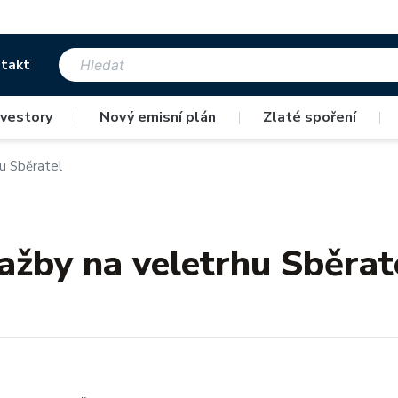
takt
nvestory
|
Nový emisní plán
|
Zlaté spoření
|
hu Sběratel
ražby na veletrhu Sběrat