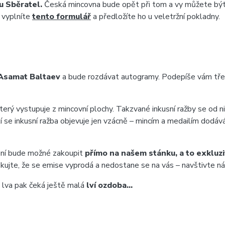
u Sběratel.
Česká mincovna bude opět při tom a vy můžete být t
ž vyplníte
tento formulář
a předložíte ho u veletržní pokladny.
Asamat Baltaev
a bude rozdávat autogramy. Podepíše vám třeb
který vystupuje z mincovní plochy. Takzvané inkusní ražby se od nich
í se inkusní ražba objevuje jen vzácně – mincím a medailím dodáv
ení bude možné zakoupit
přímo na našem stánku, a to exkluzi
kujte, že se emise vyprodá a nedostane se na vás – navštivte nás
lva pak čeká ještě malá
lví ozdoba…