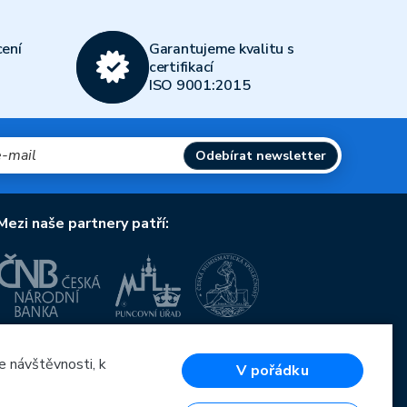
ení
Garantujeme kvalitu s
certifikací
ISO 9001:2015
Odebírat newsletter
Mezi naše partnery patří:
Evropská unie
Evropský fond pro regionální rozvoj
e návštěvnosti, k
V pořádku
OP Podnikání a inovace pro konkurenceschopnost
Evropská unie
Evropský fond pro regionální rozvoj