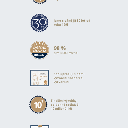
Jsme s vámi již 30 let od
roku 1993
98 %
přes 4 000 recenzí
Spolupracují s námi
význační sochaři a
výtvarníci
S našimi výrobky
se denně setkává
10 milionů lidí