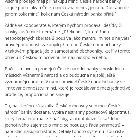
Všichni prodejci mají při nákupu mincí České národní banky
stejné podmínky a Česká mincovna není výjimkou. Dostaneme
jenom tolik mincí, kolik nám Česká národní banka přidělí.
Žádné velkoodběratele, kterým bychom prodávali desítky či
stovky kusů mincí, nemáme. „Překupníci“, které řada
nespokojených sběratelů používá jako mantru, mince s největší
pravděpodobností zakoupili přímo od České národní banky.
V takovém případě jde o samostatné obchodníky, kteří v tomto
ohledu s Českou mincovnou nemají nic společného.
Počet smluvních prodejců České národní banky v posledních
měsících významně narostl a do budoucna nejspíš ještě
významněji naroste. V rámci pravidel České národní banky se
limitované množství mincí, které je rozdělované mezi jednotlivé
prodejce, proporcionálně snižuje.
To, na kterého zákazníka České mincovny se mince České
národní banky dostane, vybírá nestranný počítačový algoritmus,
který čerpá informace z naší digitální databáze. U každého
jednotlivého zájemce o minci se posuzuje řada parametrů –
například nákupní historie. Detaily tohoto systému jsou čistě