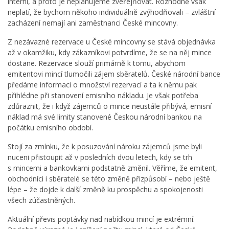
interní, a proto je neplánujeme zveřejňovat. Rozhodně však
neplatí, že bychom někoho individuálně zvýhodňovali – zvláštní
zacházení nemají ani zaměstnanci České mincovny.
Z nezávazné rezervace u České mincovny se stává objednávka
až v okamžiku, kdy zákazníkovi potvrdíme, že se na něj mince
dostane. Rezervace slouží primárně k tomu, abychom
emitentovi mincí tlumočili zájem sběratelů. České národní bance
předáme informaci o množství rezervací a ta k němu pak
přihlédne při stanovení emisního nákladu. Je však potřeba
zdůraznit, že i když zájemců o mince neustále přibývá, emisní
náklad má své limity stanovené Českou národní bankou na
počátku emisního období.
Stojí za zmínku, že k posuzování nároku zájemců jsme byli
nuceni přistoupit až v posledních dvou letech, kdy se trh
s mincemi a bankovkami podstatně změnil. Věříme, že emitent,
obchodníci i sběratelé se této změně přizpůsobí – nebo ještě
lépe – že dojde k další změně ku prospěchu a spokojenosti
všech zúčastněných.
Aktuální převis poptávky nad nabídkou mincí je extrémní.