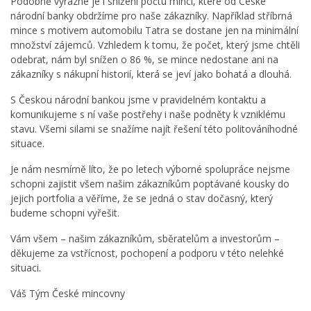
Podobně výrazné je i snížení počtu mincí, které od České
národní banky obdržíme pro naše zákazníky. Například stříbrná
mince s motivem automobilu Tatra se dostane jen na minimální
množství zájemců. Vzhledem k tomu, že počet, který jsme chtěli
odebrat, nám byl snížen o 86 %, se mince nedostane ani na
zákazníky s nákupní historií, která se jeví jako bohatá a dlouhá.
S Českou národní bankou jsme v pravidelném kontaktu a
komunikujeme s ní vaše postřehy i naše podněty k vzniklému
stavu. Všemi silami se snažíme najít řešení této politováníhodné
situace.
Je nám nesmírně líto, že po letech výborné spolupráce nejsme
schopni zajistit všem našim zákazníkům poptávané kousky do
jejich portfolia a věříme, že se jedná o stav dočasný, který
budeme schopni vyřešit.
Vám všem – našim zákazníkům, sběratelům a investorům –
děkujeme za vstřícnost, pochopení a podporu v této nelehké
situaci.
Váš Tým České mincovny