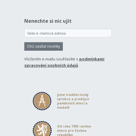
Nenechte si nic ujít
Chci zasílat novinky
Vložením e-mailu souhlasíte s
podmínkami
zpracování osobních údajů
Jsme tradiční český
výrobce a prodejce
pamětních mincí a
medailí
Od roku 1993 razíme
mince pro Českou
republiku