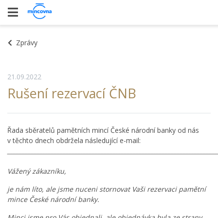
Zprávy
21.09.2022
Rušení rezervací ČNB
Řada sběratelů pamětních mincí České národní banky od nás
v těchto dnech obdržela následující e-mail:
________________________________________________________________________
Vážený zákazníku,
je nám líto, ale jsme nuceni stornovat Vaši rezervaci pamětní
mince České národní banky.
Minci jsme pro Vás objednali, ale objednávka byla ze strany