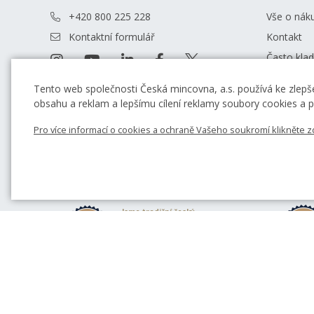
+420 800 225 228
Vše o nák
Kontaktní formulář
Kontakt
Často kla
Obchodní 
Tento web společnosti Česká mincovna, a.s. používá ke zlepše
Prodejny 
obsahu a reklam a lepšímu cílení reklamy soubory cookies a po
Rádce
Pro více informací o cookies a ochraně Vašeho soukromí klikněte z
Blog
Jsme tradiční český
výrobce a prodejce
pamětních mincí a
medailí
Spolupracují s námi
význační sochaři a
výtvarníci