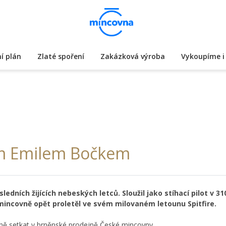
í plán
Zlaté spoření
Zakázková výroba
Vykoupíme i 
em Emilem Bočkem
ledních žijících nebeských letců. Sloužil jako stíhací pilot v 3
incovně opět proletěl ve svém milovaném letounu Spitfire.
ě setkat v brněnské prodejně České mincovny.