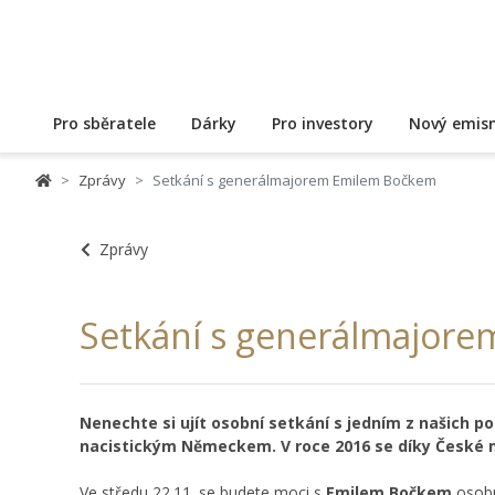
Pro sběratele
Dárky
Pro investory
Nový emisn
Zprávy
Setkání s generálmajorem Emilem Bočkem
Zprávy
Setkání s generálmajor
Nenechte si ujít osobní setkání s jedním z našich pos
nacistickým Německem. V roce 2016 se díky České m
Ve středu 22.11. se budete moci s
Emilem Bočkem
osobn