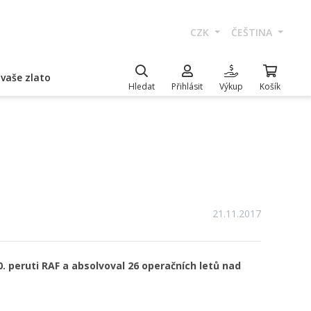
CZK
ČEŠTINA
vaše zlato
Hledat
Přihlásit
Výkup
Košík
21.11.2017
10. peruti RAF a absolvoval 26 operačních letů nad