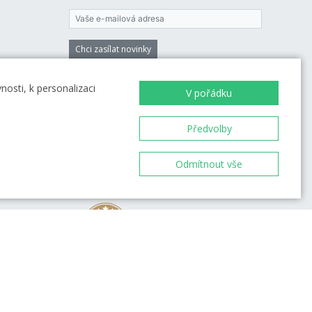
Chci zasílat novinky
Vložením e-mailu souhlasíte s
podmínkami
osti, k personalizaci
zpracování osobních údajů
V pořádku
Předvolby
Odmítnout vše
98 %
et od
přes 4 000 recenzí
ovou