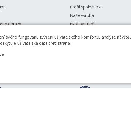
upu
Profil společnosti
Naše výroba
dené dotazy
Naši partneři
podmínky
Kariéra
ní svého fungování, zvýšení uživatelského komfortu, analýze návštěvn
České mincovny
Zprávy
skytuje uživatelská data třetí straně.
Ke stažení
de.
Od roku 1993 razíme
Jsme s vámi již 30 l
mince pro Českou
roku 1993
republiku
S našimi výrobky
Garantujeme špičk
se denně setkává
kvalitu s certifikací
10 milionů lidí
ISO 9001:2015