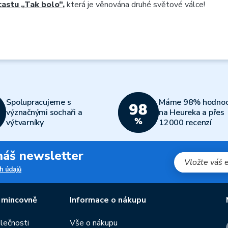
astu „Tak bolo“
,
která je věnována druhé světové válce!
Spolupracujeme s
Máme 98% hodnoc
význačnými sochaři a
na Heureka a přes
výtvarníky
12000 recenzí
 náš newsletter
h údajů
 mincovně
Informace o nákupu
olečnosti
Vše o nákupu