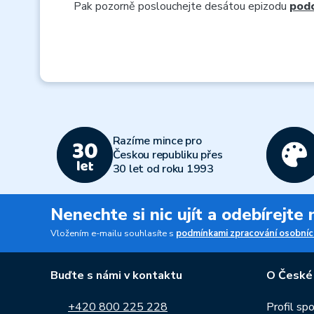
Pak pozorně poslouchejte desátou epizodu
podc
Razíme mince pro
Českou republiku přes
30 let od roku 1993
Nenechte si nic ujít a odebírejte
Vložením e-mailu souhlasíte s
podmínkami zpracování osobníc
Buďte s námi v kontaktu
O České
+420 800 225 228
Profil sp