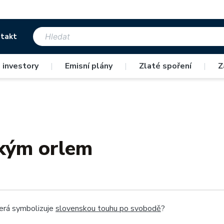
takt
 investory
|
Emisní plány
|
Zlaté spoření
|
Z
ským orlem
terá symbolizuje
slovenskou touhu po svobodě
?