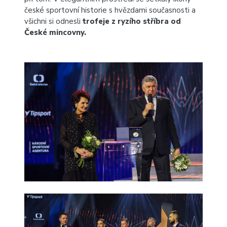
české sportovní historie s hvězdami současnosti a
všichni si odnesli
trofeje z ryzího stříbra od
České mincovny.