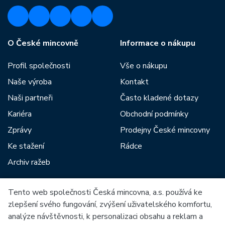
O České mincovně
Informace o nákupu
Profil společnosti
Vše o nákupu
Naše výroba
Kontakt
Naši partneři
Často kladené dotazy
Kariéra
Obchodní podmínky
Zprávy
Prodejny České mincovny
Ke stažení
Rádce
Archiv ražeb
Tento web společnosti Česká mincovna, a.s. používá ke
Mezi naše partnery patří:
zlepšení svého fungování, zvýšení uživatelského komfortu,
analýze návštěvnosti, k personalizaci obsahu a reklam a