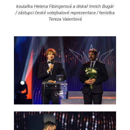
koulařka Helena Fibingerová a diskař Imrich Bugár
/
zástupci české volejbalové reprezentace /
tenistka
Tereza Valentová