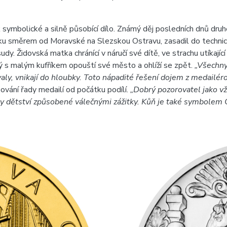
šak symbolické a silně působící dílo. Známý děj posledních dnů d
eku směrem od Moravské na Slezskou Ostravu, zasadil do techni
y. Židovská matka chránící v náručí své dítě, ve strachu utíkající
 s malým kufříkem opouští své město a ohlíží se zpět.
„Všechny 
aly, vnikají do hloubky. Toto nápadité řešení dojem z medailér
pování řady medailí od počátku podílí.
„Dobrý pozorovatel jako v
 dětství způsobené válečnými zážitky. Kůň je také symbolem Os