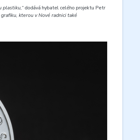
 plastiku,“
dodává hybatel celého projektu Petr
grafiku, kterou v Nové radnici také