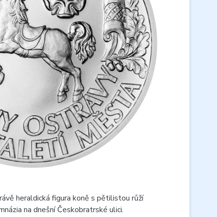
ávě heraldická figura koně s pětilistou růží
ázia na dnešní Českobratrské ulici.