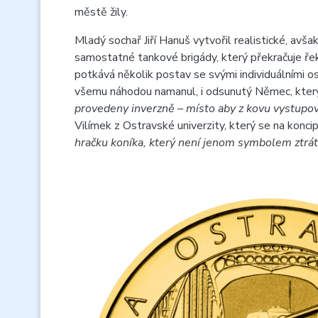
městě žily.
Mladý sochař Jiří Hanuš vytvořil realistické, av
samostatné tankové brigády, který překračuje ř
potkává několik postav se svými individuálními osud
všemu náhodou namanul, i odsunutý Němec, který
provedeny inverzně – místo aby z kovu vystupov
Vilímek z Ostravské univerzity, který se na konci
hračku koníka, který není jenom symbolem ztráty