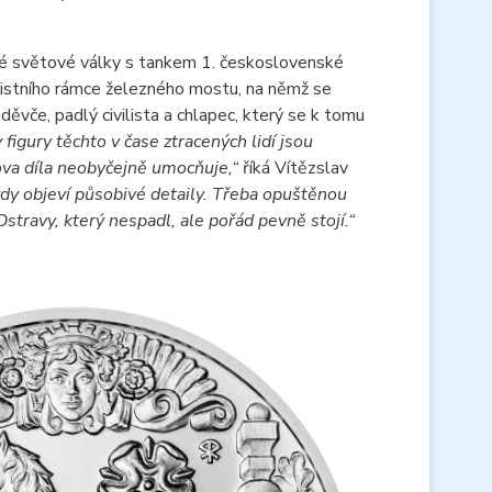
ruhé světové války s tankem 1. československé
cistního rámce železného mostu, na němž se
 děvče, padlý civilista a chlapec, který se k tomu
figury těchto v čase ztracených lidí jsou
ova díla neobyčejně umocňuje,“
říká Vítězslav
ždy objeví působivé detaily. Třeba opuštěnou
travy, který nespadl, ale pořád pevně stojí.“