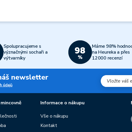
Spolupracujeme s
Máme 98% hodnoc
význačnými sochaři a
na Heureka a přes
výtvarníky
12000 recenzí
 náš newsletter
h údajů
 mincovně
Informace o nákupu
olečnosti
Vše o nákupu
oba
Kontakt