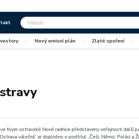
takt
nvestory
|
Nový emisní plán
|
Zlaté spoření
|
Ostravy
ve foyer ostravské Nové radnice představeny veřejnosti další p
Ostrava válečná“ je doplněno o podtitul „Češi, Němci, Poláci a Žid