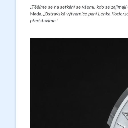
„Těšíme se na setkání se všemi, kdo se zajímají 
Maďa.
„Ostravská výtvarnice paní Lenka Kocierzo
představíme.“