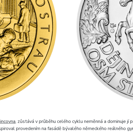
mincovna
, zůstává v průběhu celého cyklu neměnná a dominuje jí pr
spiroval provedením na fasádě bývalého německého reálného gymn