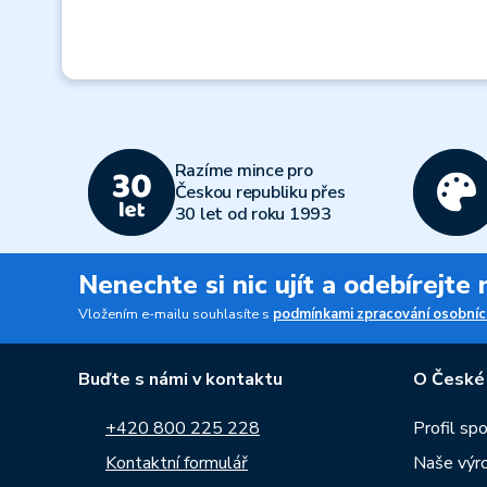
Razíme mince pro
Českou republiku přes
30 let od roku 1993
Nenechte si nic ujít a odebírejte
Vložením e-mailu souhlasíte s
podmínkami zpracování osobníc
Buďte s námi v kontaktu
O České
+420 800 225 228
Profil sp
Kontaktní formulář
Naše výr