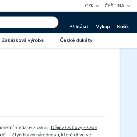
CZK
ČEŠTINA
Přihlásit
Výkup
Košík
Zakázková výroba
|
České dukáty
amětní medaile z cyklu „
Dějiny Ostravy – Osm
é“ – čtyři hlavní národnosti, které dříve ve