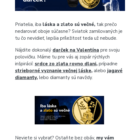
Priatelia, iba
láska a zlato sú večné,
tak prečo
nedarovať oboje súčasne? Sviatok zamilovaných je
tu čo nevidieť, lepšia príležitosť teda už nebude.
Nájdite dokonalý
darček na Valentína
pre svoju
polovičku. Máme tu pre vás aj zopár rýchlych
inšpirácií:
srdce zo zlata rovno dlani
,
prípadne
strieborné vyznanie večnej láske
,
alebo
jagavé
diamanty
,
lebo diamanty sú navždy.
Neviete si vybrať? Ostaňte bez obáv,
my vám