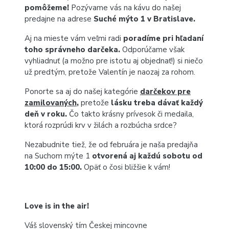
pomôžeme!
Pozývame vás na kávu do našej
predajne na adrese
Suché mýto 1 v Bratislave.
Aj na mieste vám veľmi radi
poradíme pri hľadaní
toho správneho darčeka.
Odporúčame však
vyhliadnuť (a možno pre istotu aj objednať!) si niečo
už predtým, pretože Valentín je naozaj za rohom.
Ponorte sa aj do našej kategórie
darčekov pre
zamilovaných
,
pretože
lásku treba dávať každý
deň v roku.
Čo takto krásny prívesok či medaila,
ktorá rozprúdi krv v žilách a rozbúcha srdce?
Nezabudnite tiež, že od februára je naša predajňa
na Suchom mýte 1
otvorená aj každú sobotu od
10:00 do 15:00.
Opäť o čosi bližšie k vám!
Love is in the air!
Váš slovenský tím Českej mincovne