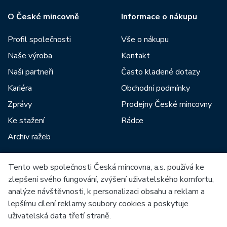
O České mincovně
Informace o nákupu
Profil společnosti
Vše o nákupu
Naše výroba
Kontakt
Naši partneři
Často kladené dotazy
Kariéra
Obchodní podmínky
Zprávy
Prodejny České mincovny
Ke stažení
Rádce
Archiv ražeb
Tento web společnosti Česká mincovna, a.s. používá ke
Mezi naše partnery patří:
zlepšení svého fungování, zvýšení uživatelského komfortu,
analýze návštěvnosti, k personalizaci obsahu a reklam a
lepšímu cílení reklamy soubory cookies a poskytuje
uživatelská data třetí straně.