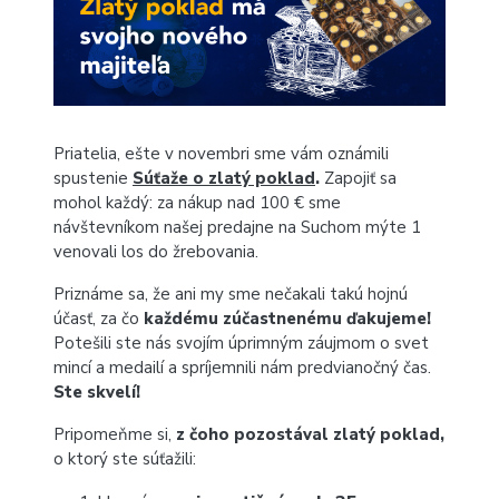
Priatelia, ešte v novembri sme vám oznámili
spustenie
Súťaže o zlatý poklad
.
Zapojiť sa
mohol každý: za nákup nad 100 € sme
návštevníkom našej predajne na Suchom mýte 1
venovali los do žrebovania.
Priznáme sa, že ani my sme nečakali takú hojnú
účasť, za čo
každému zúčastnenému ďakujeme!
Potešili ste nás svojím úprimným záujmom o svet
mincí a medailí a spríjemnili nám predvianočný čas.
Ste skvelí!
Pripomeňme si,
z čoho pozostával zlatý poklad,
o ktorý ste súťažili: