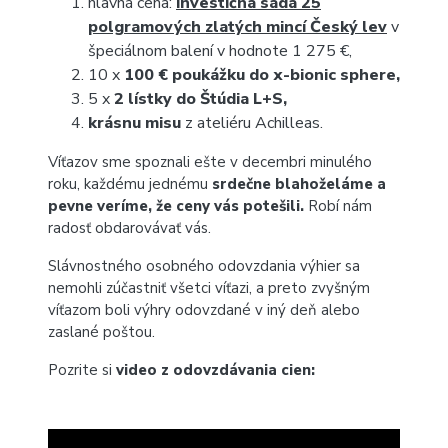
hlavná cena:
investičná sada 25
polgramových zlatých mincí Český lev
v
špeciálnom balení v hodnote 1 275 €,
10 x
100 € poukážku do x-bionic sphere,
5 x
2 lístky do Štúdia L+S,
krásnu misu
z ateliéru Achilleas.
Víťazov sme spoznali ešte v decembri minulého
roku, každému jednému
srdečne blahoželáme a
pevne veríme, že ceny vás potešili.
Robí nám
radosť obdarovávať vás.
Slávnostného osobného odovzdania výhier sa
nemohli zúčastniť všetci víťazi, a preto zvyšným
víťazom boli výhry odovzdané v iný deň alebo
zaslané poštou.
Pozrite si
video z odovzdávania cien: