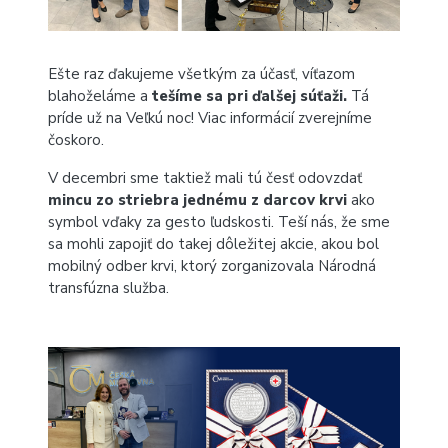
Ešte raz ďakujeme všetkým za účasť, víťazom
blahoželáme a
tešíme sa pri ďalšej súťaži.
Tá
príde už na Veľkú noc! Viac informácií zverejníme
čoskoro.
V decembri sme taktiež mali tú česť odovzdať
mincu zo striebra jednému z darcov krvi
ako
symbol vďaky za gesto ľudskosti. Teší nás, že sme
sa mohli zapojiť do takej dôležitej akcie, akou bol
mobilný odber krvi, ktorý zorganizovala Národná
transfúzna služba.