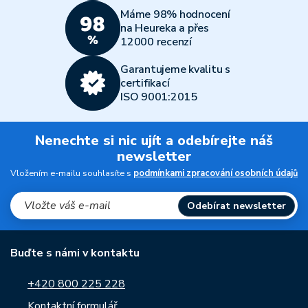
Máme 98% hodnocení
na Heureka a přes
12000 recenzí
Garantujeme kvalitu s
certifikací
ISO 9001:2015
Nenechte si nic ujít a odebírejte náš
newsletter
Vložením e-mailu souhlasíte s
podmínkami zpracování osobních údajů
Odebírat newsletter
Buďte s námi v kontaktu
+420 800 225 228
Kontaktní formulář