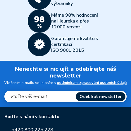
výtvarníky
Máme 98% hodnocení
na Heureka a přes
12000 recenzí
Garantujeme kvalitu s
certifikací
ISO 9001:2015
Nenechte si nic ujít a odebírejte náš
newsletter
Vložením e-mailu souhlasíte s
podmínkami zpracování osobních údajů
Odebírat newsletter
Buďte s námi v kontaktu
+420 800 225 228