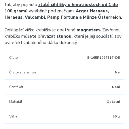
tak, aby pojmulo
zlaté cihličky o hmotnostech od 1 do
100 gramů
vyráběné pod značkami
Argor Heraeus,
Heraeus, Valcambi, Pamp Fortuna a Münze Österreich.
Odklápěcí víčko krabičky je opatřené
magnetem.
Zavřenou
krabičku můžete převázat
stuhou,
která je její součástí, aby
byl efekt zabaleného dárku dokonalý…
Číslo
E-165R1067517-DE
Číslovaná emise
Ne
Certifikát
Není
Materiál
Ostatní
Váha
50 g