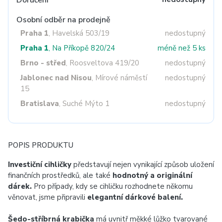
Doručení
Osobní odběr na prodejně
Praha 1
, Havelská 503/19
nedostupný
Praha 1
, Na Příkopě 820/24
méně než 5 ks
Brno - střed
, Roosveltova 419/20
nedostupný
Jablonec nad Nisou
, Mírové náměstí
nedostupný
15
Bratislava
, Suché Mýto 1
nedostupný
POPIS PRODUKTU
Investiční cihličky
představují nejen vynikající způsob uložení
finančních prostředků, ale také
hodnotný a originální
dárek.
Pro případy, kdy se cihličku rozhodnete někomu
věnovat, jsme připravili
elegantní dárkové balení.
Šedo-stříbrná krabička
má uvnitř měkké lůžko tvarované