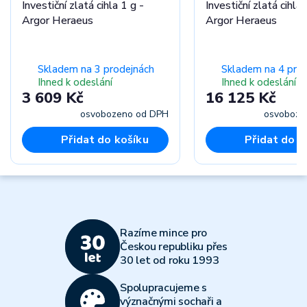
Investiční zlatá cihla 1 g -
Investiční zlatá cihla 
Argor Heraeus
Argor Heraeus
Skladem na 3 prodejnách
Skladem na 4 pro
Ihned k odeslání
Ihned k odeslání
3 609 Kč
16 125 Kč
osvobozeno od DPH
osvoboze
Přidat do košíku
Přidat do k
Razíme mince pro
Českou republiku přes
30 let od roku 1993
Spolupracujeme s
význačnými sochaři a