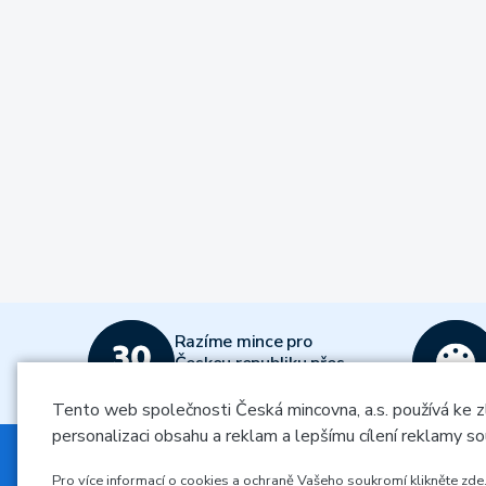
Razíme mince pro
Českou republiku přes
30 let od roku 1993
Tento web společnosti Česká mincovna, a.s. používá ke z
personalizaci obsahu a reklam a lepšímu cílení reklamy so
Nenechte si nic ujít a odebírejte
Pro více informací o cookies a ochraně Vašeho soukromí klikněte zde
Vložením e-mailu souhlasíte s
podmínkami zpracování osobníc