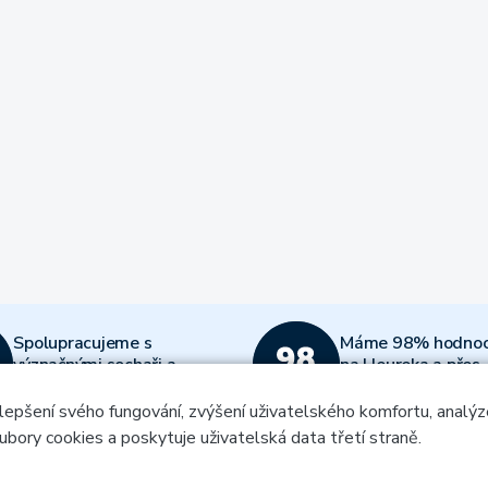
Spolupracujeme s
Máme 98% hodnoc
význačnými sochaři a
na Heureka a přes
výtvarníky
12000 recenzí
lepšení svého fungování, zvýšení uživatelského komfortu, analýz
ubory cookies a poskytuje uživatelská data třetí straně.
 náš newsletter
.
h údajů