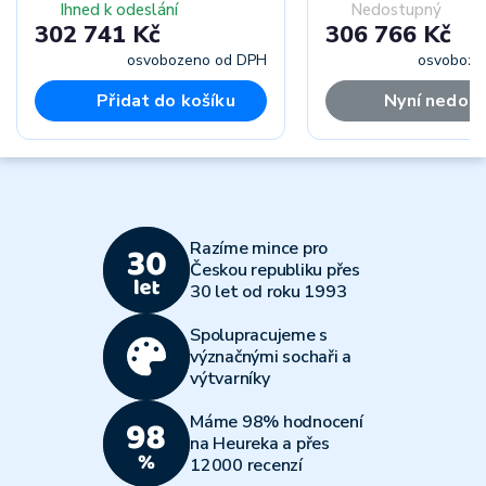
Ihned k odeslání
Nedostupný
302 741 Kč
306 766 Kč
osvobozeno od DPH
osvoboze
Přidat do košíku
Nyní nedos
Razíme mince pro
Českou republiku přes
30 let od roku 1993
Spolupracujeme s
význačnými sochaři a
výtvarníky
Máme 98% hodnocení
na Heureka a přes
12000 recenzí