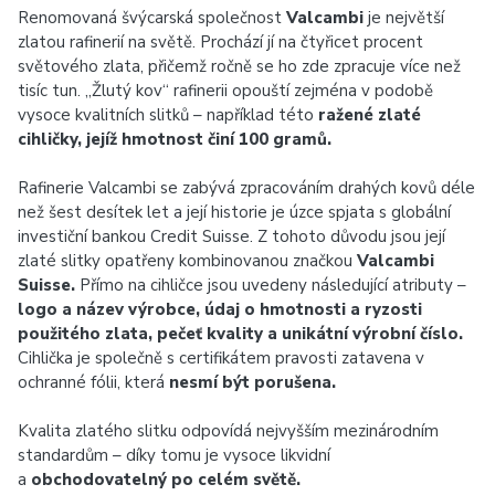
Renomovaná švýcarská společnost
Valcambi
je největší
zlatou rafinerií na světě. Prochází jí na čtyřicet procent
světového zlata, přičemž ročně se ho zde zpracuje více než
tisíc tun. „Žlutý kov“ rafinerii opouští zejména v podobě
vysoce kvalitních slitků – například této
ražené zlaté
cihličky, jejíž hmotnost činí 100 gramů.
Rafinerie Valcambi se zabývá zpracováním drahých kovů déle
než šest desítek let a její historie je úzce spjata s globální
investiční bankou Credit Suisse. Z tohoto důvodu jsou její
zlaté slitky opatřeny kombinovanou značkou
Valcambi
Suisse.
Přímo na cihličce jsou uvedeny následující atributy –
logo a název výrobce, údaj o hmotnosti a ryzosti
použitého zlata, pečeť kvality a unikátní výrobní číslo.
Cihlička je společně s certifikátem pravosti zatavena v
ochranné fólii, která
nesmí být porušena.
Kvalita zlatého slitku odpovídá nejvyšším mezinárodním
standardům – díky tomu je vysoce likvidní
a
obchodovatelný po celém světě.