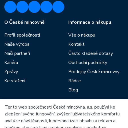
O České mincovně
Informace o nákupu
Profil společnosti
Vše o nákupu
Naše výroba
Kontakt
Naši partneři
Často kladené dotazy
Kariéra
Obchodní podmínky
Zprávy
Prodejny České mincovny
Ke stažení
Rádce
Blog
Tento web společnosti Česká mincovna, a.s. používá ke
Mezi naše partnery patří:
zlepšení svého fungování, zvýšení uživatelského komfortu,
analýze návštěvnosti, k personalizaci obsahu a reklam a
lepšímu cílení reklamy soubory cookies a poskytuje