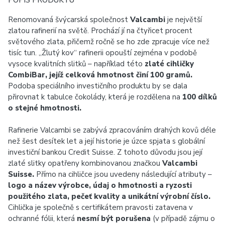
POPIS PRODUKTU
Renomovaná švýcarská společnost
Valcambi
je největší
zlatou rafinerií na světě. Prochází jí na čtyřicet procent
světového zlata, přičemž ročně se ho zde zpracuje více než
tisíc tun. „Žlutý kov“ rafinerii opouští zejména v podobě
vysoce kvalitních slitků – například této
zlaté cihličky
CombiBar, jejíž celková hmotnost činí 100 gramů.
Podoba speciálního investičního produktu by se dala
přirovnat k tabulce čokolády, která je rozdělena na
100 dílků
o stejné hmotnosti.
Rafinerie Valcambi se zabývá zpracováním drahých kovů déle
než šest desítek let a její historie je úzce spjata s globální
investiční bankou Credit Suisse. Z tohoto důvodu jsou její
zlaté slitky opatřeny kombinovanou značkou
Valcambi
Suisse.
Přímo na cihličce jsou uvedeny následující atributy –
logo a název výrobce, údaj o hmotnosti a ryzosti
použitého zlata, pečeť kvality a unikátní výrobní číslo.
Cihlička je společně s certifikátem pravosti zatavena v
ochranné fólii, která
nesmí být porušena
(v případě zájmu o