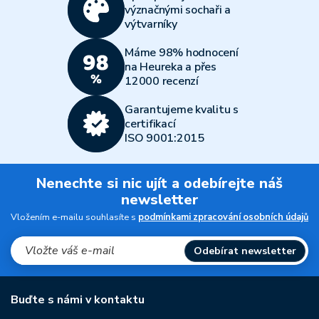
význačnými sochaři a
výtvarníky
Máme 98% hodnocení
na Heureka a přes
12000 recenzí
Garantujeme kvalitu s
certifikací
ISO 9001:2015
Nenechte si nic ujít a odebírejte náš
newsletter
Vložením e-mailu souhlasíte s
podmínkami zpracování osobních údajů
Odebírat newsletter
Buďte s námi v kontaktu