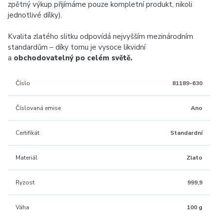
zpětný výkup přijímáme pouze kompletní produkt, nikoli
jednotlivé dílky).
Kvalita zlatého slitku odpovídá nejvyšším mezinárodním
standardům – díky tomu je vysoce likvidní
a
obchodovatelný po celém světě.
Číslo
81189-630
Číslovaná emise
Ano
Certifikát
Standardní
Materiál
Zlato
Ryzost
999,9
Váha
100 g