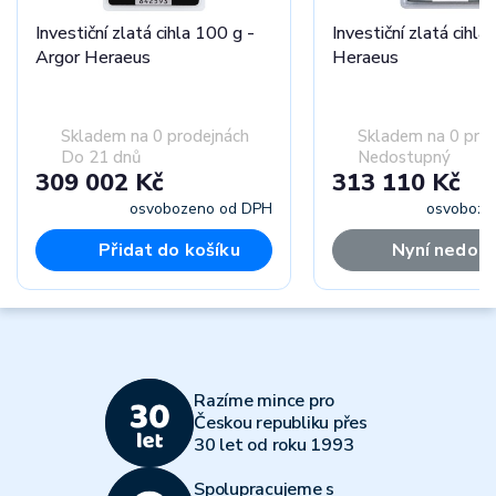
Investiční zlatá cihla 100 g -
Investiční zlatá cihla
Argor Heraeus
Heraeus
Skladem na 0 prodejnách
Skladem na 0 pro
Do 21 dnů
Nedostupný
309 002 Kč
313 110 Kč
osvobozeno od DPH
osvoboze
Přidat do košíku
Nyní nedos
Razíme mince pro
Českou republiku přes
30 let od roku 1993
Spolupracujeme s