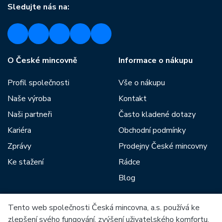
Sledujte nás na:
O České mincovně
Informace o nákupu
Profil společnosti
Vše o nákupu
Naše výroba
Kontakt
Naši partneři
Často kladené dotazy
Kariéra
Obchodní podmínky
Zprávy
Prodejny České mincovny
Ke stažení
Rádce
Blog
Tento web společnosti Česká mincovna, a.s. používá ke
Mezi naše partnery patří:
zlepšení svého fungování, zvýšení uživatelského komfortu,