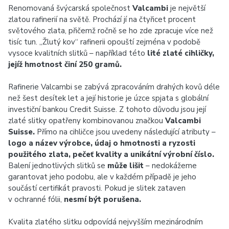
Renomovaná švýcarská společnost
Valcambi
je největší
zlatou rafinerií na světě. Prochází jí na čtyřicet procent
světového zlata, přičemž ročně se ho zde zpracuje více než
tisíc tun. „Žlutý kov“ rafinerii opouští zejména v podobě
vysoce kvalitních slitků – například této
lité zlaté cihličky,
jejíž hmotnost činí 250 gramů.
Rafinerie Valcambi se zabývá zpracováním drahých kovů déle
než šest desítek let a její historie je úzce spjata s globální
investiční bankou Credit Suisse. Z tohoto důvodu jsou její
zlaté slitky opatřeny kombinovanou značkou
Valcambi
Suisse.
Přímo na cihličce jsou uvedeny následující atributy –
logo a název výrobce, údaj o hmotnosti a ryzosti
použitého zlata, pečeť kvality a unikátní výrobní číslo.
Balení jednotlivých slitků se
může lišit
– nedokážeme
garantovat jeho podobu, ale v každém případě je jeho
součástí certifikát pravosti. Pokud je slitek zataven
v ochranné fólii,
nesmí být porušena.
Kvalita zlatého slitku odpovídá nejvyšším mezinárodním