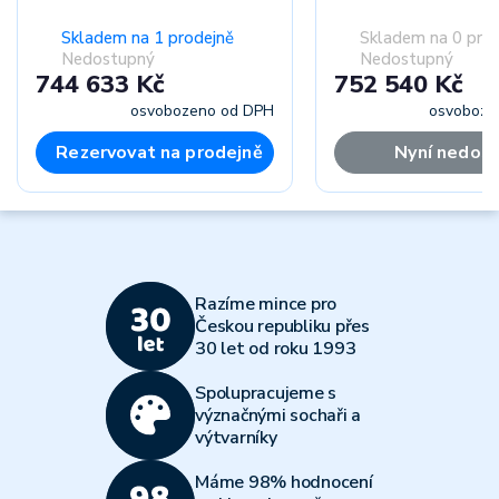
Skladem na 1 prodejně
Skladem na 0 pro
Nedostupný
Nedostupný
744 633 Kč
752 540 Kč
osvobozeno od DPH
osvoboze
Rezervovat na prodejně
Nyní nedos
Razíme mince pro
Českou republiku přes
30 let od roku 1993
Spolupracujeme s
význačnými sochaři a
výtvarníky
Máme 98% hodnocení