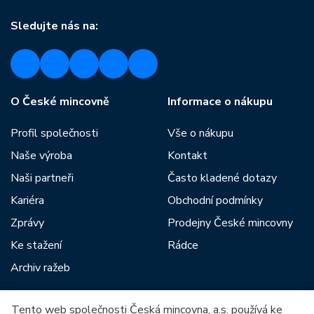
Sledujte nás na:
O České mincovně
Informace o nákupu
Profil společnosti
Vše o nákupu
Naše výroba
Kontakt
Naši partneři
Často kladené dotazy
Kariéra
Obchodní podmínky
Zprávy
Prodejny České mincovny
Ke stažení
Rádce
Archiv ražeb
Tento web společnosti Česká mincovna, a.s. používá ke
Mezi naše partnery patří: