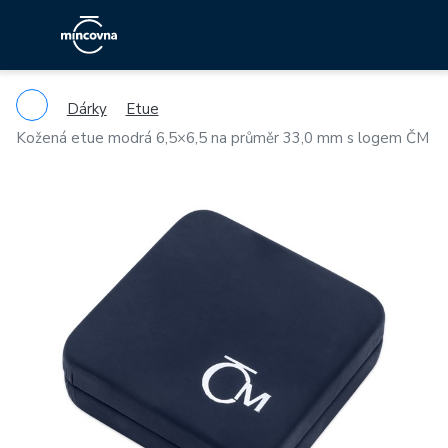
Dárky
Etue
Kožená etue modrá 6,5×6,5 na průměr 33,0 mm s logem ČM
Previous
Ne