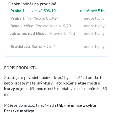
Osobní odběr na prodejně
Praha 1
, Havelská 503/19
méně než 5 ks
Praha 1
, Na Příkopě 820/24
nedostupný
Brno - střed
, Roosveltova 419/20
nedostupný
Jablonec nad Nisou
, Mírové náměstí
nedostupný
15
Bratislava
, Suché Mýto 1
nedostupný
POPIS PRODUKTU
Ztratili jste původní krabičku, která byla součástí produktu,
nebo prostě máte jiný vkus? Tato
kožená etue modré
barvy
pojme stříbrnou minci či medaili v kapsli o průměru 33
mm.
Můžete do ní uložit například
stříbrné mince
z cyklu
Pražské motivy: