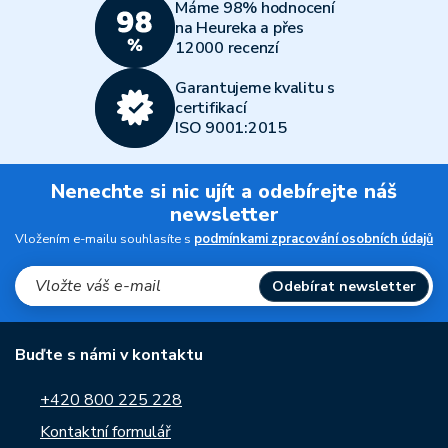
Máme 98% hodnocení
na Heureka a přes
12000 recenzí
Garantujeme kvalitu s
certifikací
ISO 9001:2015
Nenechte si nic ujít a odebírejte náš
newsletter
Vložením e-mailu souhlasíte s
podmínkami zpracování osobních údajů
Odebírat newsletter
Buďte s námi v kontaktu
+420 800 225 228
Kontaktní formulář