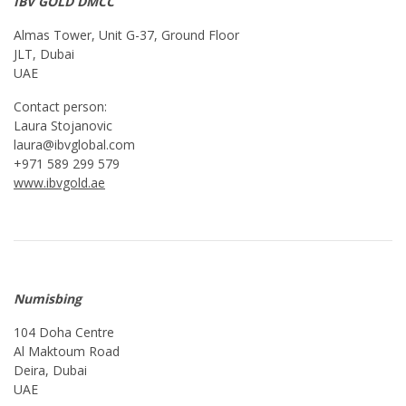
IBV GOLD DMCC
Almas Tower, Unit G-37, Ground Floor
JLT, Dubai
UAE
Contact person:
Laura Stojanovic
laura@ibvglobal.com
+971 589 299 579
www.ibvgold.ae
Numisbing
104 Doha Centre
Al Maktoum Road
Deira, Dubai
UAE