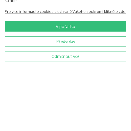
straně.
Nenechte si nic ujít
Pro více informací o cookies a ochraně Vašeho soukromí klikněte zde.
V pořádku
Chci zasílat novinky
Předvolby
Vložením e-mailu souhlasíte s
podmínkami
zpracování osobních údajů
Odmítnout vše
Jsme tradiční český
výrobce a prodejce
pamětních mincí a
medailí
Od roku 1993 razíme
mince pro Českou
republiku