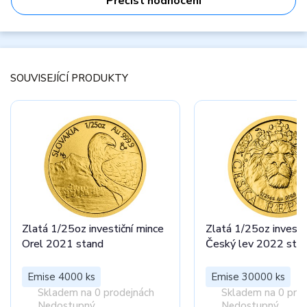
Přečíst hodnocení
SOUVISEJÍCÍ PRODUKTY
Zlatá 1/25oz investiční mince
Zlatá 1/25oz investi
Orel 2021 stand
Český lev 2022 sta
Emise 4000 ks
Emise 30000 ks
Skladem na 0 prodejnách
Skladem na 0 pro
Nedostupný
Nedostupný