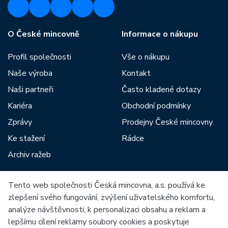
O České mincovně
Informace o nákupu
Profil společnosti
Vše o nákupu
Naše výroba
Kontakt
Naši partneři
Často kladené dotazy
Kariéra
Obchodní podmínky
Zprávy
Prodejny České mincovny
Ke stažení
Rádce
Archiv ražeb
Tento web společnosti Česká mincovna, a.s. používá ke
Mezi naše partnery patří:
zlepšení svého fungování, zvýšení uživatelského komfortu,
analýze návštěvnosti, k personalizaci obsahu a reklam a
lepšímu cílení reklamy soubory cookies a poskytuje