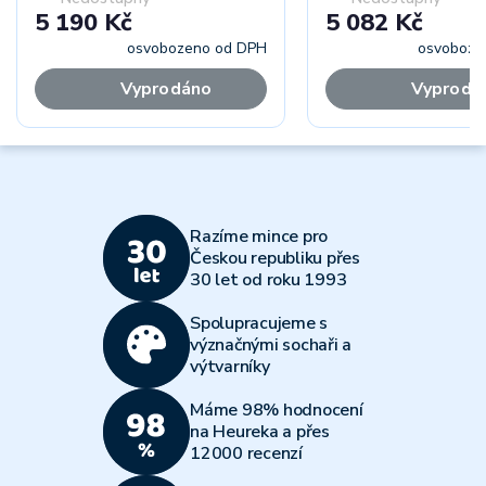
5 190 Kč
5 082 Kč
osvobozeno od DPH
osvoboze
Vyprodáno
Vyprodá
Razíme mince pro
Českou republiku přes
30 let od roku 1993
Spolupracujeme s
význačnými sochaři a
výtvarníky
Máme 98% hodnocení
na Heureka a přes
12000 recenzí