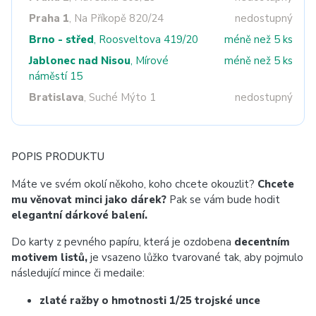
Praha 1
, Na Příkopě 820/24
nedostupný
Brno - střed
, Roosveltova 419/20
méně než 5 ks
Jablonec nad Nisou
, Mírové
méně než 5 ks
náměstí 15
Bratislava
, Suché Mýto 1
nedostupný
POPIS PRODUKTU
Máte ve svém okolí někoho, koho chcete okouzlit?
Chcete
mu věnovat minci jako dárek?
Pak se vám bude hodit
elegantní dárkové balení.
Do karty z pevného papíru, která je ozdobena
decentním
motivem listů,
je vsazeno
lůžko tvarované tak, aby pojmulo
následující mince či medaile:
zlaté ražby o hmotnosti 1/25 trojské unce