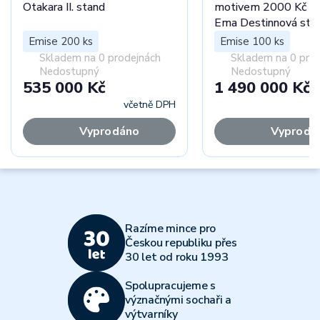
Otakara II. stand
motivem 2000 Kč b
Ema Destinnová sta
Emise 200 ks
Emise 100 ks
Skladem na 0 prodejnách
Skladem na 0 pro
Nedostupný
Nedostupný
535 000 Kč
1 490 000 Kč
včetně DPH
Vyprodáno
Vyprodá
Razíme mince pro
Českou republiku přes
30 let od roku 1993
Spolupracujeme s
význačnými sochaři a
výtvarníky