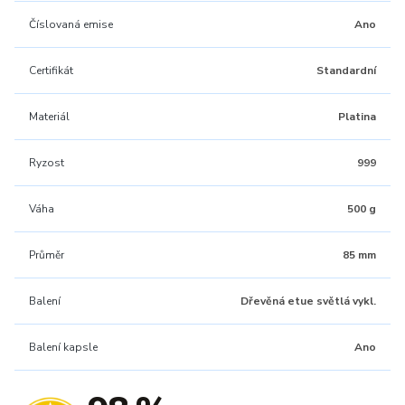
Číslovaná emise
Ano
Certifikát
Standardní
Materiál
Platina
Ryzost
999
Váha
500 g
Průměr
85 mm
Balení
Dřevěná etue světlá vykl.
Balení kapsle
Ano