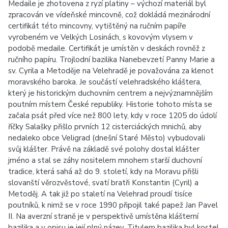
Medaile je zhotovena z ryzí platiny – výchozí materiál byl
zpracován ve vídeňské mincovně, což dokládá mezinárodní
certifikát této mincovny, vytištěný na ručním papíře
vyrobeném ve Velkých Losinách, s kovovým vlysem v
podobě medaile. Certifikát je umístěn v deskách rovněž z
ručního papíru. Trojlodní bazilika Nanebevzetí Panny Marie a
sv. Cyrila a Metoděje na Velehradě je považována za klenot
moravského baroka. Je součástí velehradského kláštera,
který je historickým duchovním centrem a nejvýznamnějším
poutním místem České republiky. Historie tohoto místa se
začala psát před více než 800 lety, kdy v roce 1205 do údolí
říčky Salašky přišlo prvních 12 cisterciáckých mnichů, aby
nedaleko obce Veligrad (dnešní Staré Město) vybudovali
svůj klášter. Právě na základě své polohy dostal klášter
jméno a stal se záhy nositelem mnohem starší duchovní
tradice, která sahá až do 9. století, kdy na Moravu přišli
slovanští věrozvěstové, svatí bratři Konstantin (Cyril) a
Metoděj. A tak již po staletí na Velehrad proudí tisíce
poutníků, k nimž se v roce 1990 připojil také papež Jan Pavel
II. Na averzní straně je v perspektivě umístěna klášterní
bazilika a v opisu je její plný název. Titulem bazilika byl kostel