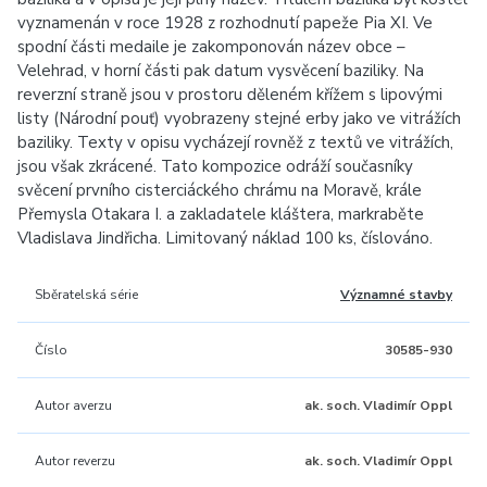
vyznamenán v roce 1928 z rozhodnutí papeže Pia XI. Ve
spodní části medaile je zakomponován název obce –
Velehrad, v horní části pak datum vysvěcení baziliky. Na
reverzní straně jsou v prostoru děleném křížem s lipovými
listy (Národní pouť) vyobrazeny stejné erby jako ve vitrážích
baziliky. Texty v opisu vycházejí rovněž z textů ve vitrážích,
jsou však zkrácené. Tato kompozice odráží současníky
svěcení prvního cisterciáckého chrámu na Moravě, krále
Přemysla Otakara I. a zakladatele kláštera, markraběte
Vladislava Jindřicha. Limitovaný náklad 100 ks, číslováno.
Sběratelská série
Významné stavby
Číslo
30585-930
Autor averzu
ak. soch. Vladimír Oppl
Autor reverzu
ak. soch. Vladimír Oppl