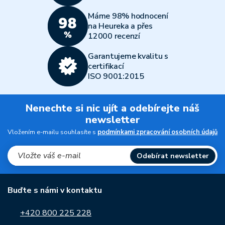
Máme 98% hodnocení
na Heureka a přes
12000 recenzí
Garantujeme kvalitu s
certifikací
ISO 9001:2015
Nenechte si nic ujít a odebírejte náš
newsletter
Vložením e-mailu souhlasíte s
podmínkami zpracování osobních údajů
Odebírat newsletter
Buďte s námi v kontaktu
+420 800 225 228