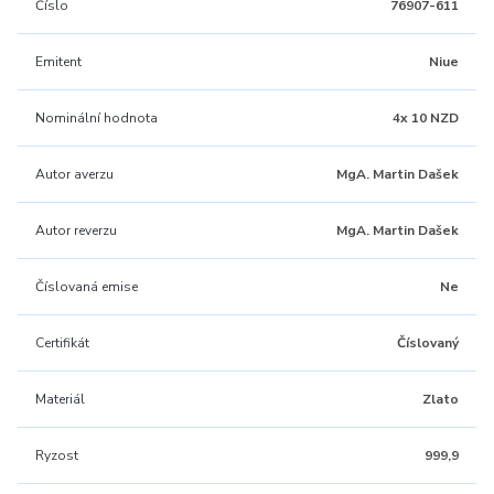
Číslo
76907-611
Emitent
Niue
Nominální hodnota
4x 10 NZD
Autor averzu
MgA. Martin Dašek
Autor reverzu
MgA. Martin Dašek
Číslovaná emise
Ne
Certifikát
Číslovaný
Materiál
Zlato
Ryzost
999,9