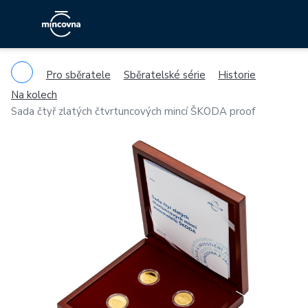
Pro sběratele
Sběratelské série
Historie
Na kolech
Sada čtyř zlatých čtvrtuncových mincí ŠKODA proof
Previous
Ne