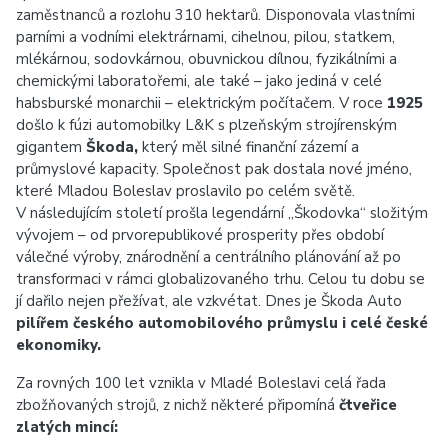
zaměstnanců a rozlohu 310 hektarů. Disponovala vlastními
parními a vodními elektrárnami, cihelnou, pilou, statkem,
mlékárnou, sodovkárnou, obuvnickou dílnou, fyzikálními a
chemickými laboratořemi, ale také – jako jediná v celé
habsburské monarchii – elektrickým počítačem. V roce
1925
došlo k fúzi automobilky L&K s plzeňským strojírenským
gigantem
Škoda,
který měl silné finanční zázemí a
průmyslové kapacity. Společnost pak dostala nové jméno,
které Mladou Boleslav proslavilo po celém světě.
V následujícím století prošla legendární „Škodovka“ složitým
vývojem – od prvorepublikové prosperity přes období
válečné výroby, znárodnění a centrálního plánování až po
transformaci v rámci globalizovaného trhu. Celou tu dobu se
jí dařilo nejen přežívat, ale vzkvétat. Dnes je Škoda Auto
pilířem českého automobilového průmyslu i celé české
ekonomiky.
Za rovných 100 let vznikla v Mladé Boleslavi celá řada
zbožňovaných strojů, z nichž některé připomíná
čtveřice
zlatých mincí: