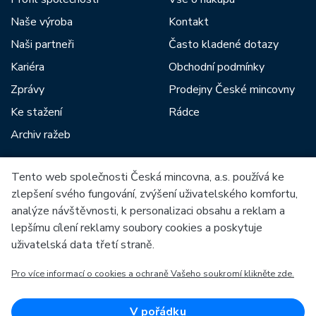
Naše výroba
Kontakt
Naši partneři
Často kladené dotazy
Kariéra
Obchodní podmínky
Zprávy
Prodejny České mincovny
Ke stažení
Rádce
Archiv ražeb
Tento web společnosti Česká mincovna, a.s. používá ke
Mezi naše partnery patří:
zlepšení svého fungování, zvýšení uživatelského komfortu,
analýze návštěvnosti, k personalizaci obsahu a reklam a
lepšímu cílení reklamy soubory cookies a poskytuje
uživatelská data třetí straně.
Pro více informací o cookies a ochraně Vašeho soukromí klikněte zde.
Evropská unie
Evropský fond pro regionální rozvoj
OP Podnikání a inovace pro konkurenceschopnost
Evropská unie
V pořádku