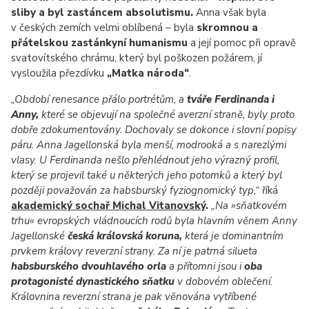
sliby a byl zastáncem absolutismu.
Anna však byla
v českých zemích velmi oblíbená – byla
skromnou a
přátelskou zastánkyní humanismu
a její pomoc při opravě
svatovítského chrámu, který byl poškozen požárem, jí
vysloužila přezdívku
„Matka národa“
.
„Období renesance přálo portrétům, a
tváře Ferdinanda i
Anny,
které se objevují na společné averzní straně, byly proto
dobře zdokumentovány. Dochovaly se dokonce i slovní popisy
páru. Anna Jagellonská byla menší, modrooká a s narezlými
vlasy. U Ferdinanda nešlo přehlédnout jeho výrazný profil,
který se projevil také u některých jeho potomků a který byl
později považován za habsburský fyziognomický typ,“
říká
akademický sochař Michal Vitanovský
.
„Na »sňatkovém
trhu« evropských vládnoucích rodů byla hlavním věnem Anny
Jagellonské
česká královská koruna,
která je dominantním
prvkem královy reverzní strany. Za ní je patrná silueta
habsburského dvouhlavého orla
a přítomni jsou i
oba
protagonisté dynastického sňatku
v dobovém oblečení.
Královnina reverzní strana je pak věnována vytříbené