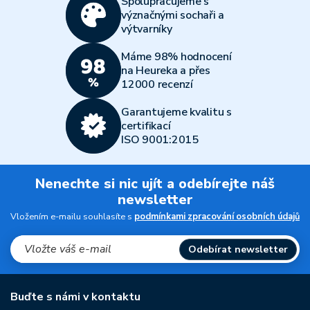
Spolupracujeme s
význačnými sochaři a
výtvarníky
Máme 98% hodnocení
na Heureka a přes
12000 recenzí
Garantujeme kvalitu s
certifikací
ISO 9001:2015
Nenechte si nic ujít a odebírejte náš
newsletter
Vložením e-mailu souhlasíte s
podmínkami zpracování osobních údajů
Odebírat newsletter
Buďte s námi v kontaktu