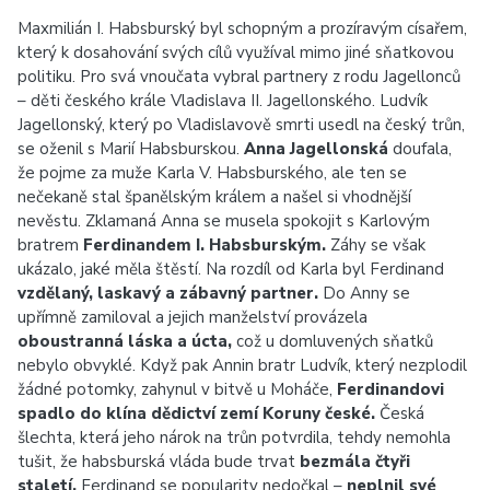
Maxmilián I. Habsburský byl schopným a prozíravým císařem,
který k dosahování svých cílů využíval mimo jiné sňatkovou
politiku. Pro svá vnoučata vybral partnery z rodu Jagellonců
– děti českého krále Vladislava II. Jagellonského. Ludvík
Jagellonský, který po Vladislavově smrti usedl na český trůn,
se oženil s Marií Habsburskou.
Anna Jagellonská
doufala,
že pojme za muže Karla V. Habsburského, ale ten se
nečekaně stal španělským králem a našel si vhodnější
nevěstu. Zklamaná Anna se musela spokojit s Karlovým
bratrem
Ferdinandem I. Habsburským.
Záhy se však
ukázalo, jaké měla štěstí. Na rozdíl od Karla byl Ferdinand
vzdělaný, laskavý a zábavný partner.
Do Anny se
upřímně zamiloval a jejich manželství provázela
oboustranná láska a úcta,
což u domluvených sňatků
nebylo obvyklé. Když pak Annin bratr Ludvík, který nezplodil
žádné potomky, zahynul v bitvě u Moháče,
Ferdinandovi
spadlo do klína dědictví zemí Koruny české.
Česká
šlechta, která jeho nárok na trůn potvrdila, tehdy nemohla
tušit, že habsburská vláda bude trvat
bezmála čtyři
staletí.
Ferdinand se popularity nedočkal –
neplnil své