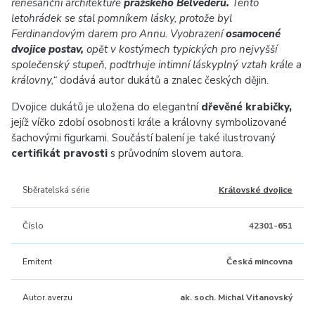
renesanční architektuře
pražského Belvedéru.
Tento
letohrádek se stal pomníkem lásky, protože byl
Ferdinandovým darem pro Annu. Vyobrazení
osamocené
dvojice postav,
opět v kostýmech typických pro nejvyšší
společenský stupeň, podtrhuje intimní láskyplný vztah krále a
královny,“
dodává autor dukátů a znalec českých dějin.
Dvojice dukátů je uložena do elegantní
dřevěné krabičky,
jejíž víčko zdobí osobnosti krále a královny symbolizované
šachovými figurkami. Součástí balení je také ilustrovaný
certifikát pravosti
s průvodním slovem autora.
Sběratelská série
Královské dvojice
Číslo
42301-651
Emitent
Česká mincovna
Autor averzu
ak. soch. Michal Vitanovský