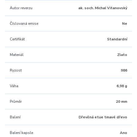
Autor reverzu
ak. soch. Michal Vitanovský
Číslovaná emise
Ne
Certifikát
Standardní
Materiál
Zlato
Ryzost
986
Váha
6,98 g
Průměr
20 mm
Balení
Dřevěná etue tmavé dřevo
Balení kapsle
Ano