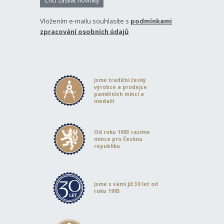
Chci zasílat novinky
Vložením e-mailu souhlasíte s
podmínkami
zpracování osobních údajů
Jsme tradiční český
výrobce a prodejce
pamětních mincí a
medailí
Od roku 1993 razíme
mince pro Českou
republiku
Jsme s vámi již 30 let od
roku 1993