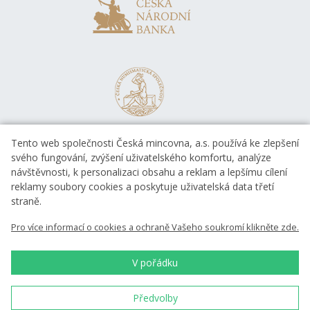
Tento web společnosti Česká mincovna, a.s. používá ke zlepšení
svého fungování, zvýšení uživatelského komfortu, analýze
návštěvnosti, k personalizaci obsahu a reklam a lepšímu cílení
reklamy soubory cookies a poskytuje uživatelská data třetí
straně.
EVROPSKÁ UNIE
Pro více informací o cookies a ochraně Vašeho soukromí klikněte zde.
Evropský fond pro regionální rozvoj
OP Podnikání a inovace pro konkurenceschopnost
EVROPSKÁ UNIE
V pořádku
Evropský fond pro regionální rozvoj
Investice do vaší budoucnosti
Předvolby