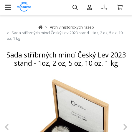
Archiv historických ražeb
Sada stříbrných mincí Český Lev 2023 stand - 1oz, 2 oz, 5 oz, 10
oz, 1 kg
Sada stříbrných mincí Český Lev 2023
stand - 1oz, 2 oz, 5 oz, 10 oz, 1 kg
Previous
N