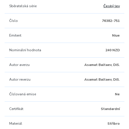
Sběratelská série
Český lev
Číslo
76382-751
Emitent
Niue
Nominální hodnota
240 NZD
Autor averzu
Asamat Baltaev, DiS.
Autor reverzu
Asamat Baltaev, DiS.
Číslovaná emise
Ne
Certifikát
Standardní
Materiál
Stříbro