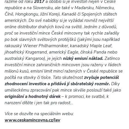
razíme od roku
2017
a oblíbili si je investoři nejen v České
republice a na Slovensku, ale také v Maďarsku, Německu,
Číně, Hongkongu, Jižní Koreji, Kanadě či Spojených státech
amerických. Do své nabídky si je vyžádal rovněž největší
online distributor drahých kovů na světě. Jedním z důvodů,
proč se investiční mince České mincovny tak rychle zařadily
po bok slavných světových protějšků (jakými jsou například
rakouský Wiener Philharmoniker, kanadský Maple Leaf,
jihoafrický Krugerrand, americký Eagle, čínská Panda nebo
australský Kangaroo), je jejich
nízký emisní náklad.
Zatímco
investiční mince zahraničních mincoven jsou raženy v řádech
milionů kusů, emisní limit mincí ražených v České republice se
počítá na stovky či tisíce. Tato skutečnost
zvyšuje potenciál
zhodnocení investice a přidává jí sběratelský rozměr.
Díky
uměleckému zpracování pak mince skvěle poslouží také jako
originální a hodnotný dárek
– k promoci, ke svatbě, k
narození dítěte i jen tak pro radost…
Více se dozvíte na speciálním webu:
www.ceskamincovna.cz/lev