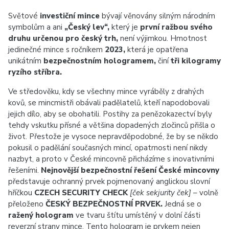
Světové
investiční mince
bývají věnovány silným národním
symbolům a ani
„Český lev“,
který je
první ražbou svého
druhu určenou pro český trh,
není výjimkou. Hmotnost
jedinečné mince s ročníkem
2023,
která je opatřena
unikátním
bezpečnostním hologramem,
činí
tři kilogramy
ryzího stříbra.
Ve středověku, kdy se všechny mince vyráběly z drahých
kovů, se mincmistři obávali padělatelů, kteří napodobovali
jejich dílo, aby se obohatili. Postihy za penězokazectví byly
tehdy vskutku přísné a většina dopadených zločinců přišla o
život. Přestože je vysoce nepravděpodobné, že by se někdo
pokusil o padělání současných mincí, opatrnosti není nikdy
nazbyt, a proto v České mincovně přicházíme s inovativními
řešeními.
Nejnovější bezpečnostní řešení České mincovny
představuje ochranný prvek pojmenovaný anglickou slovní
hříčkou
CZECH SECURITY CHECK
[ček sekjurity ček]
– volně
přeloženo
ČESKÝ BEZPEČNOSTNÍ PRVEK.
Jedná se o
ražený hologram
ve tvaru štítu umístěný v dolní části
reverzní strany mince. Tento hologram je prvkem nejen