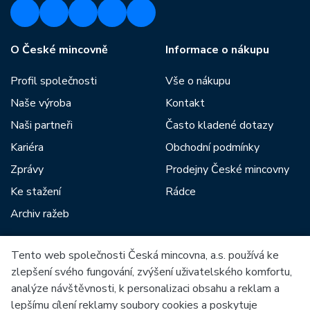
O České mincovně
Informace o nákupu
Profil společnosti
Vše o nákupu
Naše výroba
Kontakt
Naši partneři
Často kladené dotazy
Kariéra
Obchodní podmínky
Zprávy
Prodejny České mincovny
Ke stažení
Rádce
Archiv ražeb
Tento web společnosti Česká mincovna, a.s. používá ke
Mezi naše partnery patří:
zlepšení svého fungování, zvýšení uživatelského komfortu,
analýze návštěvnosti, k personalizaci obsahu a reklam a
lepšímu cílení reklamy soubory cookies a poskytuje