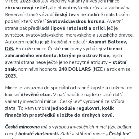
V roce
2023
dostaly všechny varianty investiční mince
zbrusu nový reliéf,
ale hlavní myšlenka zůstala zachována.
Reverzní straně vévodí
český lev
v netradičně realistickém
podání, který střeží
Svatováclavskou korunu.
Averzní
strana pak předkládá
lipové ratolesti a orlici,
jež je
syntézou svatováclavského, moravského a slezského dravce.
Autorem reliéfu je již tradičně medailér
Asamat Baltaev,
DiS.
Protože mince České mincovny vycházejí
v licenci
zahraničního emitenta, kterým je ostrov Niue,
jejich
averzní strana nese ještě jeho nezbytné atributy –
státní
znak,
nominální hodnotu
240 DOLLARS
(NZD) a rok emise
2023.
Mince je zasazena do speciální ochranné kapsle a uložena do
luxusní
dřevěné etue.
V naší nabídce najdete také další
varianty investiční mince „Český lev“ vyrobené ze stříbra i
zlata. To vám umožní
jednoduše regulovat, kolik
finančních prostředků uložíte do drahých kovů.
Česká mincovna
má s výrobou investičních mincí (tzv. bullion
coins)
bohaté zkušenosti.
Zlaté a stříbrné mince
„Český lev“