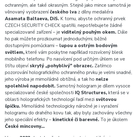
ochranným, ale také okrasným. Stejně jako mince samotná je
věnovaný vyobrazení
českého lva
z dílny medailéra
Asamata Baltaeva, DiS.
K tomu, abyste ochranný prvek
CZECH SECURITY CHECK spatřili, nepotřebujete žádné
specializované zařízení – je
viditelný pouhým okem.
Dále
ho pak můžete prozkoumat jednoduchými, běžně
dostupnými pomůckami –
lupou a ostrým bodovým
světlem,
které vám poskytne například rozsvícený blesk
mobilního telefonu. Po nasvícení pod určitým úhlem se ve
štítu objeví
skrytý „pohyblivý“ obrazec.
Zatímco
pozorování holografického ochranného prvku je velmi snadné,
jeho výroba je mimořádně obtížná, a tak ho
nelze
spolehlivě napodobit.
Samotný hologram je dílem vysoce
specializované české společnosti
IQ Structures,
která se v
oblasti holografických technologií řadí mezi
světovou
špičku.
Mimořádně technologicky náročné je i vyražení
hologramu do drahého kovu tak, aby byly zachovány všechny
jeho speciální efekty –
kinetické či barevné.
To je úkolem
České mincovny…