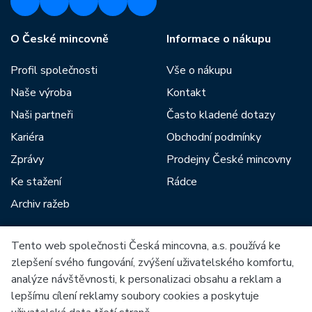
O České mincovně
Informace o nákupu
Profil společnosti
Vše o nákupu
Naše výroba
Kontakt
Naši partneři
Často kladené dotazy
Kariéra
Obchodní podmínky
Zprávy
Prodejny České mincovny
Ke stažení
Rádce
Archiv ražeb
Tento web společnosti Česká mincovna, a.s. používá ke
Mezi naše partnery patří:
zlepšení svého fungování, zvýšení uživatelského komfortu,
analýze návštěvnosti, k personalizaci obsahu a reklam a
lepšímu cílení reklamy soubory cookies a poskytuje