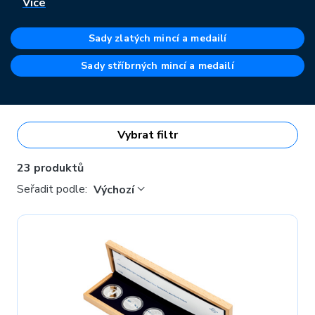
Více
Sady zlatých mincí a medailí
Sady stříbrných mincí a medailí
Vybrat filtr
23 produktů
Seřadit podle:
Výchozí