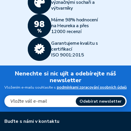
význačnými sochaři a
výtvarníky
Máme 98% hodnocení
na Heureka a přes
12000 recenzí
Garantujeme kvalitu s
certifikací
ISO 9001:2015
Nenechte si nic ujít a odebírejte náš
newsletter
Vložením e-mailu souhlasíte s
podmínkami zpracování osobních údajů
Odebírat newsletter
Buďte s námi v kontaktu