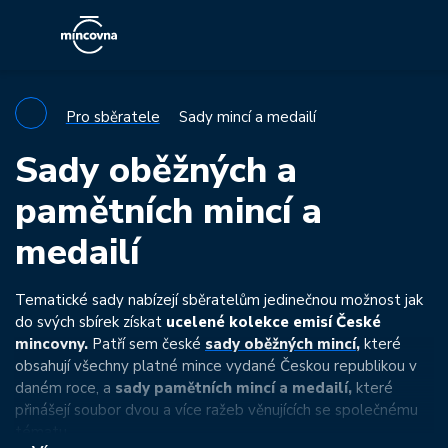
Pro sběratele
Sady mincí a medailí
Sady oběžných a
pamětních mincí a
medailí
Tematické sady nabízejí sběratelům jedinečnou možnost jak
do svých sbírek získat
ucelené kolekce emisí České
mincovny.
Patří sem české
sady oběžných mincí
,
které
obsahují všechny platné mince vydané Českou republikou v
daném roce, a
sady pamětních mincí a medailí,
které
přinášejí soubor dvou a více ražeb věnujících se společnému
tématu.