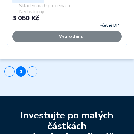
Skladem na 0 prodejnách
Nedostupný
3 050 Kč
včetně DPH
Vyprodáno
1
Investujte po malých
částkách