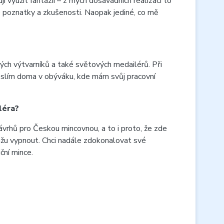
í využít fantazii – z mých dosavadních realizací to
vé poznatky a zkušenosti. Naopak jediné, co mě
ných výtvarníků a také světových medailérů. Při
reslím doma v obýváku, kde mám svůj pracovní
léra?
ávrhů pro Českou mincovnou, a to i proto, že zde
okážu vypnout. Chci nadále zdokonalovat své
ční mince.