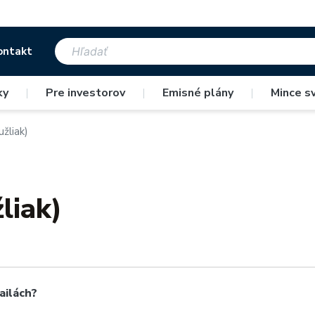
ontakt
ky
|
Pre investorov
|
Emisné plány
|
Mince s
užliak)
liak)
ailách?