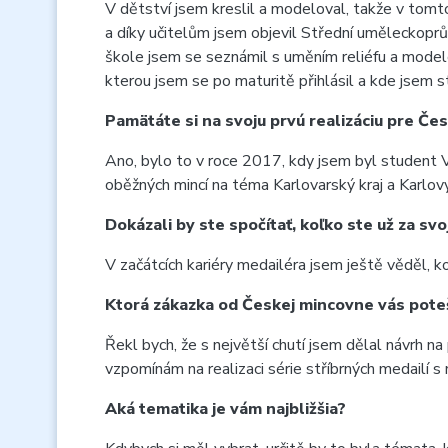
V dětství jsem kreslil a modeloval, takže v tomto
a díky učitelům jsem objevil Střední uměleckoprů
škole jsem se seznámil s uměním reliéfu a modelo
kterou jsem se po maturitě přihlásil a kde jsem 
Pamätáte si na svoju prvú realizáciu pre Č
Ano, bylo to v roce 2017, kdy jsem byl student V
oběžných mincí na téma Karlovarský kraj a Karlovy
Dokázali by ste spočítať, koľko ste už za sv
V začátcích kariéry medailéra jsem ještě věděl, k
Ktorá zákazka od Českej mincovne vás poteš
Řekl bych, že s největší chutí jsem dělal návrh n
vzpomínám na realizaci série stříbrných medailí 
Aká tematika je vám najbližšia?