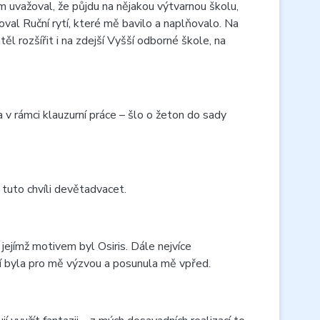
m uvažoval, že půjdu na nějakou výtvarnou školu,
val Ruční rytí, které mě bavilo a naplňovalo. Na
 rozšířit i na zdejší Vyšší odborné škole, na
v rámci klauzurní práce – šlo o žeton do sady
 tuto chvíli devětadvacet.
jejímž motivem byl Osiris. Dále nejvíce
cí byla pro mě výzvou a posunula mě vpřed.