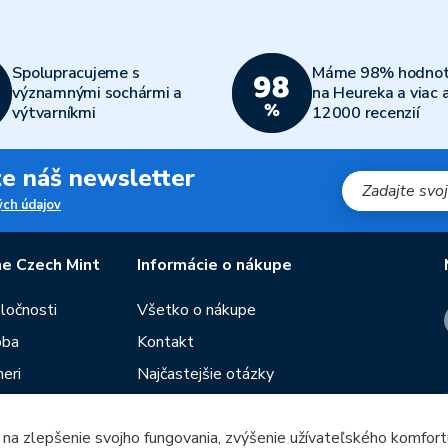
Spolupracujeme s
Máme 98% hodnot
významnými sochármi a
na Heureka a viac 
výtvarníkmi
12000 recenzií
jte náš newsletter
ch údajov
e Czech Mint
Informácie o nákupe
oločnosti
Všetko o nákupe
oba
Kontakt
eri
Najčastejšie otázky
Obchodné podmienky
 na zlepšenie svojho fungovania, zvýšenie užívateľského komfort
Predajne Českej mincovne