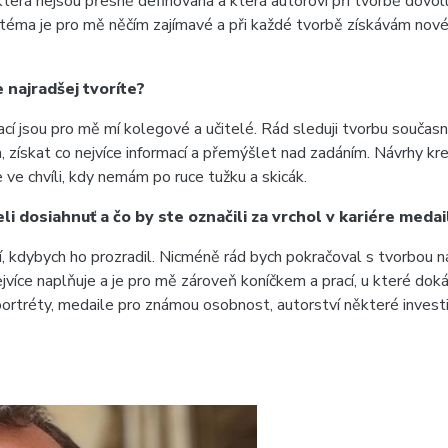
terá nejsou přesně definovaná a která autorovi při tvorbě dovoluj
ždé téma je pro mě něčím zajímavé a při každé tvorbě získávám no
 najradšej tvoríte?
ací jsou pro mě mí kolegové a učitelé. Rád sleduji tvorbu součas
, získat co nejvíce informací a přemýšlet nad zadáním. Návrhy k
ve chvíli, kdy nemám po ruce tužku a skicák.
li dosiahnuť a čo by ste označili za vrchol v kariére medai
í, kdybych ho prozradil. Nicméně rád bych pokračoval s tvorbou n
nejvíce naplňuje a je pro mě zároveň koníčkem a prací, u které d
ortréty, medaile pro známou osobnost, autorství některé investi