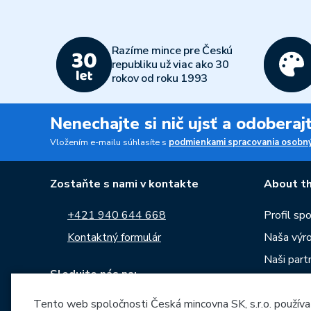
Razíme mince pre Českú
republiku už viac ako 30
rokov od roku 1993
Nenechajte si nič ujsť a odobera
Vložením e-mailu súhlasíte s
podmienkami spracovania osobný
Zostaňte s nami v kontakte
About th
+421 940 644 668
Profil sp
Kontaktný formulár
Naša výr
Naši partn
Sledujte nás na:
Kariéra
Tento web spoločnosti Česká mincovna SK, s.r.o. používa
Správy