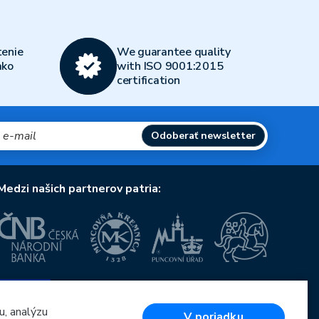
enie
We guarantee quality
ako
with ISO 9001:2015
certification
Odoberať newsletter
Medzi našich partnerov patria:
Európska únia
Európsky fond pre regionálny rozvoj
OP Podnikanie a inovácie pre konkurencieschopnosť
u, analýzu
V poriadku