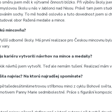
 směru jsem měl k výtvarné činnosti blízko. Při výběru školy jse
myslovou školu u nás v Jablonci nad Nisou. Právě tam jsem studo
váním sochy. To mě hodně oslovilo a tuto dovednost jsem si chtěl
studoval obor Ražená medaile a mince.
eskú mincovňu?
yšší odborné školy. Má první realizace pro Českou mincovnu byla 
 vary.
oju kariéru vytvorili návrhov na mince a medaily?
olik návrhů jsem vytvořil. Teď ale nemám tušení. Realizací mám v
ila najviac? Na ktorú najradšej spomínate?
a pětašedesátimilimetrovou stříbrnou minci z cyklu Bohové světa, 
s motivem Panny Marie sedmibolestné. Práce s figurální kompozi