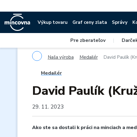
Výkup tovaru
Graf ceny zlata
Správy
K
Pre zberateľov
|
Darče
Naša výroba
Medailér
David Paulík (Kr
Medailér
David Paulík (Kruž
29. 11. 2023
Ako ste sa dostali k práci na minciach a med