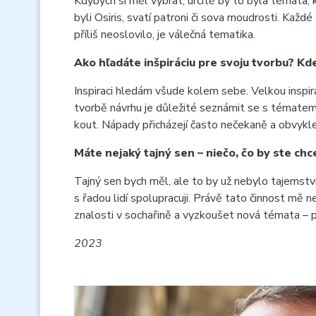
Kdybych si měl vybrat, určitě by to byla témata, k
byli Osiris, svatí patroni či sova moudrosti. Ka
příliš neoslovilo, je válečná tematika.
Ako hľadáte inšpiráciu pre svoju tvorbu? Kde
Inspiraci hledám všude kolem sebe. Velkou inspir
tvorbě návrhu je důležité seznámit se s tématem
kout. Nápady přicházejí často nečekaně a obvykle 
Máte nejaký tajný sen – niečo, čo by ste chce
Tajný sen bych měl, ale to by už nebylo tajemstv
s řadou lidí spolupracuji. Právě tato činnost mě 
znalosti v sochařině a vyzkoušet nová témata – p
2023