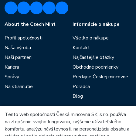
About the Czech Mint
Informácie o nákupe
Profil spoločnosti
Všetko o nákupe
Naša výroba
Kontakt
Naši partneri
Najčastejšie otázky
Kariéra
Obchodné podmienky
Správy
Predajne Českej mincovne
Na stiahnutie
Poradca
Blog
Tento web spoločnosti Česká mincovna SK, s.r.o. používa
Medzi našich partnerov patria:
na zlepšenie svojho fungovania, zvýšenie užívateľského
komfortu, analýzu návštevnosti, na personalizáciu obsahu a