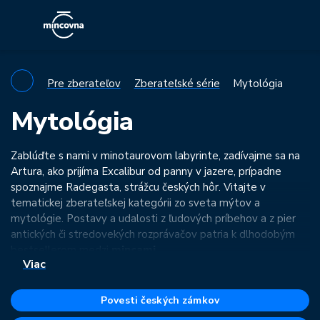
Pre zberateľov
Zberateľské série
Mytológia
Mytológia
Zablúďte s nami v minotaurovom labyrinte, zadívajme sa na
Artura, ako prijíma Excalibur od panny v jazere, prípadne
spoznajme Radegasta, strážcu českých hôr. Vitajte v
tematickej zberateľskej kategórii zo sveta mýtov a
mytológie. Postavy a udalosti z ľudových príbehov a z pier
antických či stredovekých rozprávačov patria k dlhodobým
bestsellerom medzi
mincami
.
Viac
Zberateľská séria Mytológia z našej ponuky má široký záber:
od gréckych bájov a legiend až po český folklór. Nech už vás
Povesti českých zámkov
to ťahá ktorýmkoľvek smerom, v tejto kategórii sa určite