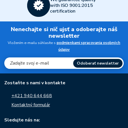
with ISO 9001:2015
certification
Nenechajte si nič ujsť a odoberajte náš
newsletter
Vložením e-mailu súhlasíte s
podmienkami spracovania osobných
údajov
Odoberať newsletter
Zostaňte s nami v kontakte
+421 940 644 668
Kontaktný formulár
Sledujte nás na: