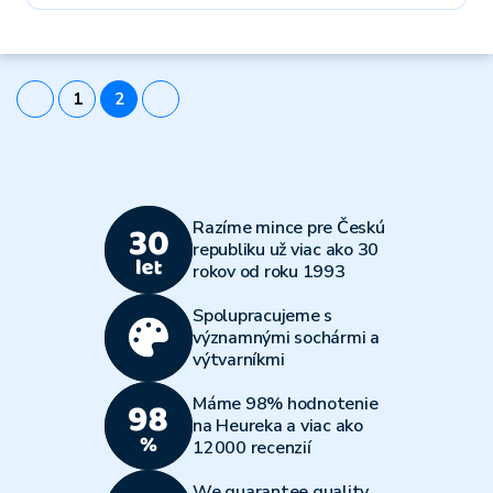
1
2
Razíme mince pre Českú
republiku už viac ako 30
rokov od roku 1993
Spolupracujeme s
významnými sochármi a
výtvarníkmi
Máme 98% hodnotenie
na Heureka a viac ako
12000 recenzií
We guarantee quality