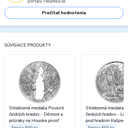
portálu Heureka.sk
Prečítať hodnotenia
SÚVISIACE PRODUKTY
Strieborná medaila Povesti
Strieborná medaila P
českých hradov - Démoni a
českých hradov - Le
prízraky na Houske proof
pod hradom Kašperk
Emisia 500 ks
Emisia 500 ks