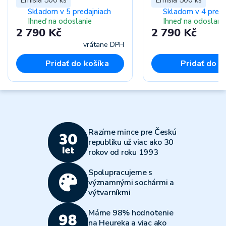
Skladom v 5 predajniach
Skladom v 4 preda
Ihneď na odoslanie
Ihneď na odoslani
2 790 Kč
2 790 Kč
vrátane DPH
vr
Pridať do košíka
Pridať do k
Razíme mince pre Českú
republiku už viac ako 30
rokov od roku 1993
Spolupracujeme s
významnými sochármi a
výtvarníkmi
Máme 98% hodnotenie
na Heureka a viac ako