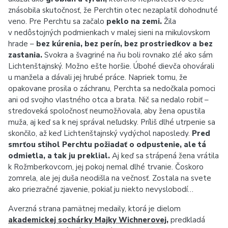
znásobila skutočnosť, že Perchtin otec nezaplatil dohodnuté
veno. Pre Perchtu sa začalo
peklo na zemi.
Žila
v nedôstojných podmienkach v malej sieni na mikulovskom
hrade –
bez kúrenia, bez perín, bez prostriedkov a bez
zastania.
Svokra a švagriné na ňu boli rovnako zlé ako sám
Lichtenštajnský. Možno ešte horšie. Úbohé dievča ohovárali
u manžela a dávali jej hrubé práce. Napriek tomu, že
opakovane prosila o záchranu, Perchta sa nedočkala pomoci
ani od svojho vlastného otca a brata. Nič sa nedalo robiť –
stredoveká spoločnosť neumožňovala, aby žena opustila
muža, aj keď sa k nej správal neľudsky. Príliš dlhé utrpenie sa
skončilo, až keď Lichtenštajnský vydýchol naposledy.
Pred
smrťou stihol Perchtu požiadať o odpustenie, ale tá
odmietla, a tak ju preklial.
Aj keď sa strápená žena vrátila
k Rožmberkovcom, jej pokoj nemal dlhé trvanie. Čoskoro
zomrela, ale jej duša neodišla na večnosť. Zostala na svete
ako priezračné zjavenie, pokiaľ ju niekto nevyslobodí…
Averzná strana pamätnej medaily, ktorá je dielom
akademickej sochárky Majky Wichnerovej
,
predkladá