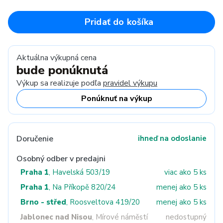
Pridať do košíka
Aktuálna výkupná cena
bude ponúknutá
Výkup sa realizuje podľa
pravidel výkupu
Ponúknuť na výkup
Doručenie
ihneď na odoslanie
Osobný odber v predajni
Praha 1
, Havelská 503/19
viac ako 5 ks
Praha 1
, Na Příkopě 820/24
menej ako 5 ks
Brno - střed
, Roosveltova 419/20
menej ako 5 ks
Jablonec nad Nisou
, Mírové náměstí
nedostupný