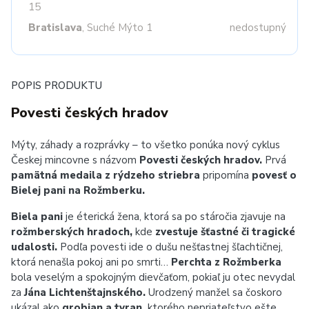
15
Bratislava
, Suché Mýto 1
nedostupný
POPIS PRODUKTU
Povesti českých hradov
Mýty, záhady a rozprávky – to všetko ponúka nový cyklus
Českej mincovne s názvom
Povesti českých hradov.
Prvá
pamätná medaila z rýdzeho striebra
pripomína
povesť o
Bielej pani na Rožmberku.
Biela pani
je éterická žena, ktorá sa po stáročia zjavuje na
rožmberských hradoch,
kde
zvestuje šťastné či tragické
udalosti.
Podľa povesti ide o dušu nešťastnej šľachtičnej,
ktorá nenašla pokoj ani po smrti…
Perchta z Rožmberka
bola veselým a spokojným dievčaťom, pokiaľ ju otec nevydal
za
Jána Lichtenštajnského.
Urodzený manžel sa čoskoro
ukázal ako
grobian a tyran,
ktorého nepriateľstvo ešte