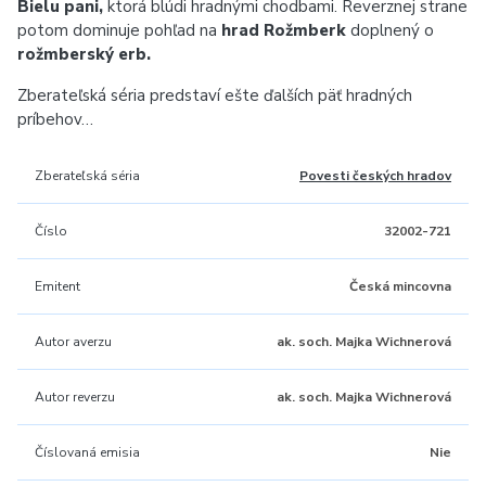
Bielu pani,
ktorá blúdi hradnými chodbami. Reverznej strane
potom dominuje pohľad na
hrad Rožmberk
doplnený o
rožmberský erb.
Zberateľská séria predstaví ešte ďalších päť hradných
príbehov…
Zberateľská séria
Povesti českých hradov
Číslo
32002-721
Emitent
Česká mincovna
Autor averzu
ak. soch. Majka Wichnerová
Autor reverzu
ak. soch. Majka Wichnerová
Číslovaná emisia
Nie