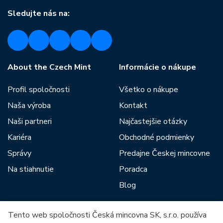
Sledujte nás na:
About the Czech Mint
Informácie o nákupe
Profil spoločnosti
Všetko o nákupe
Naša výroba
Kontakt
Naši partneri
Najčastejšie otázky
Kariéra
Obchodné podmienky
Správy
Predajne Českej mincovne
Na stiahnutie
Poradca
Blog
Tento web spoločnosti Česká mincovna SK, s.r.o. používa
Medzi našich partnerov patria: