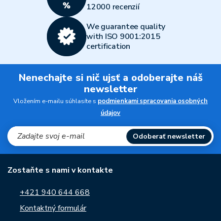
12000 recenzií
We guarantee quality
with ISO 9001:2015
certification
Nenechajte si nič ujsť a odoberajte náš
newsletter
Vložením e-mailu súhlasíte s
podmienkami spracovania osobných
údajov
Odoberať newsletter
Zostaňte s nami v kontakte
+421 940 644 668
Kontaktný formulár