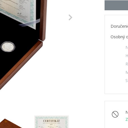
Next
Doručeni
Osobný o
N
H
R
M
S
N
Z