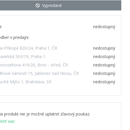
Vypredané
e
nedostupný
dber v predajni
a Příkopě 820/24, Praha 1, ČR
nedostupný
avelská 503/19, Praha 1
nedostupný
oosveltova 419/20, Brno - střed, ČR
nedostupný
írové námestí 15, Jablonec nad Nisou, ČR
nedostupný
uché Mýto 1, Bratislava, SR
nedostupný
a produkt nie je možné uplatniť zľavový poukaz.
istiť viac