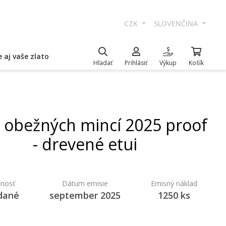
CZK
SLOVENČINA
 aj vaše zlato
Hľadať
Prihlásiť
Výkup
Košík
a obežných mincí 2025 proof
- drevené etui
nosť
Dátum emisie
Emisný náklad
dané
september 2025
1250 ks