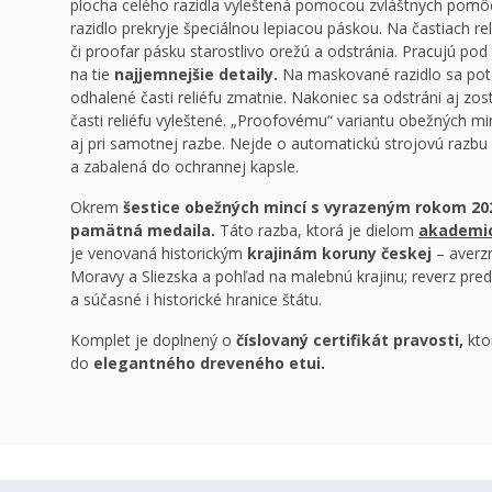
plocha celého razidla vyleštená pomocou zvláštnych pom
razidlo prekryje špeciálnou lepiacou páskou. Na častiach re
či proofar pásku starostlivo orežú a odstránia. Pracujú po
na tie
najjemnejšie detaily.
Na maskované razidlo sa poto
odhalené časti reliéfu zmatnie. Nakoniec sa odstráni aj zo
časti reliéfu vyleštené. „Proofovému“ variantu obežných mi
aj pri samotnej razbe. Nejde o automatickú strojovú razbu
a zabalená do ochrannej kapsle.
Okrem
šestice obežných mincí s vyrazeným rokom 20
pamätná medaila.
Táto razba, ktorá je dielom
akademic
je venovaná historickým
krajinám koruny českej
– averzn
Moravy a Sliezska a pohľad na malebnú krajinu; reverz pred
a súčasné i historické hranice štátu.
Komplet je doplnený o
číslovaný certifikát pravosti,
ktor
do
elegantného dreveného etui.