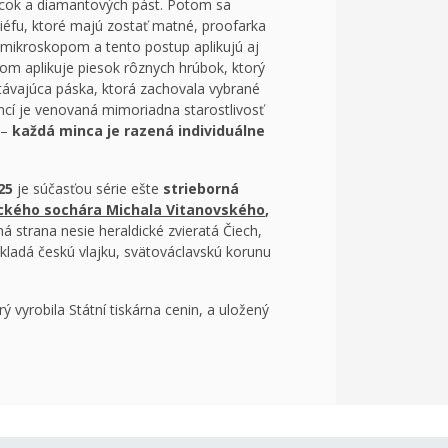
ôcok a diamantových pást. Potom sa
liéfu, ktoré majú zostať matné, proofarka
d mikroskopom a tento postup aplikujú aj
m aplikuje piesok rôznych hrúbok, ktorý
stávajúca páska, ktorá zachovala vybrané
ncí je venovaná mimoriadna starostlivosť
 –
každá minca je razená individuálne
25
je súčasťou série ešte
strieborná
kého sochára Michala Vitanovského
,
á strana nesie heraldické zvieratá Čiech,
kladá českú vlajku, svätováclavskú korunu
ý vyrobila Státní tiskárna cenin, a uložený