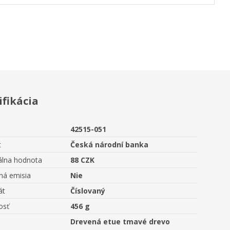
ifikácia
42515-051
t
Česká národní banka
lna hodnota
88 CZK
ná emisia
Nie
át
Číslovaný
osť
456 g
Drevená etue tmavé drevo