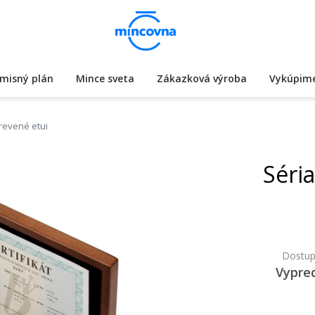
misný plán
Mince sveta
Zákazková výroba
Vykúpime
drevené etui
Séri
Dostup
Vypre