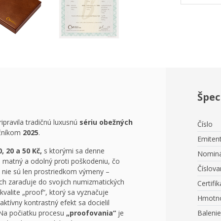
Špec
pravila tradičnú luxusnú
sériu obežných
Číslo
očníkom
2025
.
Emiten
10, 20 a 50 Kč,
s ktorými sa denne
Nominá
je matný a odolný proti poškodeniu, čo
Číslova
k nie sú len prostriedkom výmeny –
ich zaraďuje do svojich numizmatických
Certifik
 kvalite „proof“, ktorý sa vyznačuje
Hmotn
tívny kontrastný efekt sa docielil
 Na počiatku procesu
„proofovania“
je
Balenie