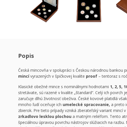
Popis
Česká mincovňa v spolupráci s Českou národnou bankou pri
mincí
vyrazených v špičkovej kvalite
proof
– tentoraz s r
Klasické obežné mince s nominálnymi hodnotami
1, 2, 5, 
stretávate, sú razené v kvalite „štandard“. Celý ich povrch 
zaručuje dlhú životnosť obeživa. České kovové platidlá vša
mnoho ľudí oceňuje ich
umelecké spracovanie,
a preto 
zbierok. Pre tieto prípady vzniká zberateľský variant mincí v
zrkadlovo lesklou plochou
a matným reliéfom. Tento atrak
špeciálnou úpravou povrchu nástrojov slúžiacich na razbu.