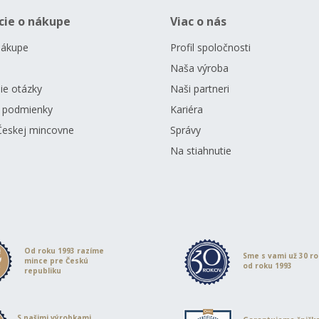
cie o nákupe
Viac o nás
nákupe
Profil spoločnosti
Naša výroba
ie otázky
Naši partneri
 podmienky
Kariéra
Českej mincovne
Správy
Na stiahnutie
Od roku 1993 razíme
Sme s vami už 30 r
mince pre Českú
od roku 1993
republiku
S našimi výrobkami