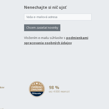
Nenechajte si nič ujsť
Chcem zasielať novinky
Vložením e-mailu súhlasíte s
podmienkami
spracovania osobných údajov
98 %
okov
cez 4 000 recenzií