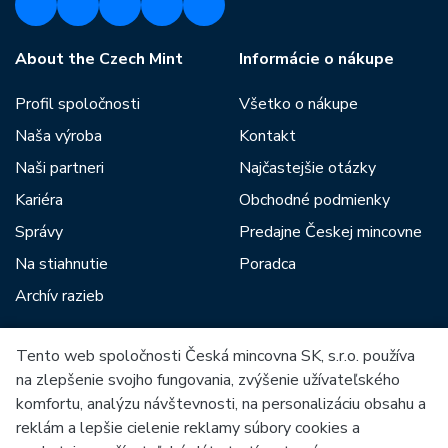
About the Czech Mint
Informácie o nákupe
Profil spoločnosti
Všetko o nákupe
Naša výroba
Kontakt
Naši partneri
Najčastejšie otázky
Kariéra
Obchodné podmienky
Správy
Predajne Českej mincovne
Na stiahnutie
Poradca
Archív razieb
Tento web spoločnosti Česká mincovna SK, s.r.o. používa
Medzi našich partnerov patria:
na zlepšenie svojho fungovania, zvýšenie užívateľského
komfortu, analýzu návštevnosti, na personalizáciu obsahu a
reklám a lepšie cielenie reklamy súbory cookies a