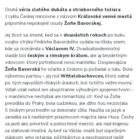
Druhá
séria zlatého dukáta a strieborného toliara
z cyklu Českej mincovne s názvom
Kráľovské venné mestá
pripomína nepokojné osudy
Žofie Bavorskej.
Jej život sa zmenil, keď sa v
dvanástich rokoch
po boku
svojho strýka Fridricha Bavorského vydala na ríšsky snem,
kde sa zoznámila s
Václavom IV.
Dvadsaťsedemročný
vladár bol
českým a rímskym kráľom,
ale aj bezdetným
vdovcom, ktorý potreboval novú manželku. Dospievajúca
Žofia Bavorská
ho očarila a čoskoro ju požiadal o ruku. Bola
výbornou partiou – jej rod
Wittelsbachovcov,
ktorý siahal
po tých najvyšších ríšskych úradoch, bol totižto veľmi mocný.
Vzťah však nebol len obojstranne výhodným spojenectvom –
v manželstve nechýbal ani romantický cit. Keď sa Žofia
presídlila do Prahy, bola cudzinkou, ale dlho ňou nezostala.
S českým prostredím sa dokonale zžila. Naučila sa jazyk a
zaradila sa k nadšeným priaznivcom majstra Jana Husa. Čechy
sa javili ako prívetivé a pohostinné miesto, ale nad krajinou
sa sťahovali mračná. Aj keď sa Václav snažil byť úspešným
vládcom, jeho letargia, pôžitkárstvo a neschopnosť riešiť