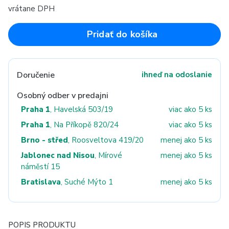
vrátane DPH
Pridať do košíka
Doručenie
ihneď na odoslanie
Osobný odber v predajni
Praha 1
, Havelská 503/19
viac ako 5 ks
Praha 1
, Na Příkopě 820/24
viac ako 5 ks
Brno - střed
, Roosveltova 419/20
menej ako 5 ks
Jablonec nad Nisou
, Mírové
menej ako 5 ks
náměstí 15
Bratislava
, Suché Mýto 1
menej ako 5 ks
POPIS PRODUKTU