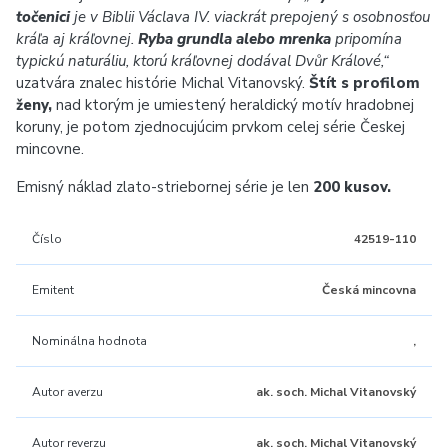
točenici
je v Biblii Václava IV. viackrát prepojený s osobnosťou
kráľa aj kráľovnej.
Ryba grundla alebo mrenka
pripomína
typickú naturáliu, ktorú kráľovnej dodával Dvůr Králové,“
uzatvára znalec histórie Michal Vitanovský.
Štít s profilom
ženy,
nad ktorým je umiestený heraldický motív hradobnej
koruny, je potom zjednocujúcim prvkom celej série Českej
mincovne.
Emisný náklad zlato-striebornej série je len
200 kusov.
Číslo
42519-110
Emitent
Česká mincovna
Nominálna hodnota
,
Autor averzu
ak. soch. Michal Vitanovský
Autor reverzu
ak. soch. Michal Vitanovský