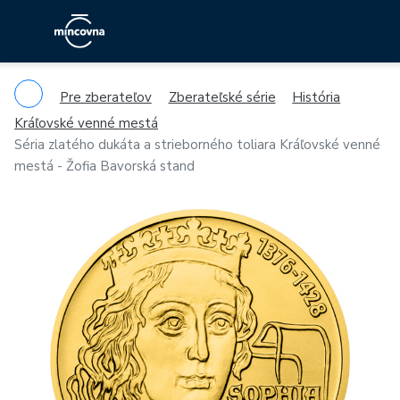
Pre zberateľov
Zberateľské série
História
Kráľovské venné mestá
Séria zlatého dukáta a strieborného toliara Kráľovské venné
mestá - Žofia Bavorská stand
Previous
Ne