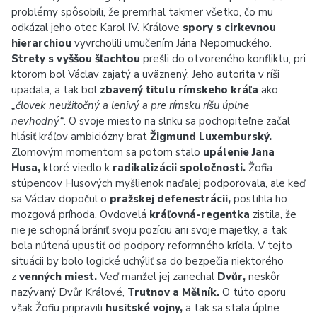
problémy spôsobili, že premrhal takmer všetko, čo mu
odkázal jeho otec Karol IV. Kráľove
spory s cirkevnou
hierarchiou
vyvrcholili umučením Jána Nepomuckého.
Strety s vyššou šľachtou
prešli do otvoreného konfliktu, pri
ktorom bol Václav zajatý a uväznený. Jeho autorita v ríši
upadala, a tak bol
zbavený titulu rímskeho kráľa
ako
„človek neužitočný a lenivý a pre rímsku ríšu úplne
nevhodný“
. O svoje miesto na slnku sa pochopiteľne začal
hlásiť kráľov ambiciózny brat
Žigmund Luxemburský.
Zlomovým momentom sa potom stalo
upálenie Jana
Husa,
ktoré viedlo k
radikalizácii spoločnosti.
Žofia
stúpencov Husových myšlienok naďalej podporovala, ale keď
sa Václav dopočul o
pražskej defenestrácii,
postihla ho
mozgová príhoda. Ovdovelá
kráľovná-regentka
zistila, že
nie je schopná brániť svoju pozíciu ani svoje majetky, a tak
bola nútená upustiť od podpory reformného krídla. V tejto
situácii by bolo logické uchýliť sa do bezpečia niektorého
z
venných miest.
Veď manžel jej zanechal
Dvůr,
neskôr
nazývaný Dvůr Králové,
Trutnov a Mělník.
O túto oporu
však Žofiu pripravili
husitské vojny,
a tak sa stala úplne