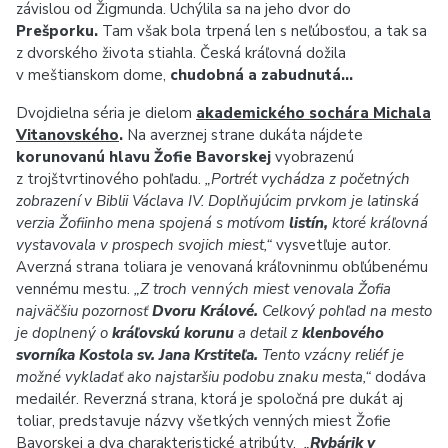
závislou od Žigmunda. Uchýlila sa na jeho dvor do
Prešporku.
Tam však bola trpená len s neľúbosťou, a tak sa
z dvorského života stiahla. Česká kráľovná dožila
v meštianskom dome,
chudobná a zabudnutá…
Dvojdielna séria je dielom
akademického sochára Michala
Vitanovského
.
Na averznej strane dukáta nájdete
korunovanú hlavu Žofie Bavorskej
vyobrazenú
z trojštvrtinového pohľadu.
„Portrét vychádza z početných
zobrazení v Biblii Václava IV. Doplňujúcim prvkom je latinská
verzia Žofiinho mena spojená s motívom
listín,
ktoré kráľovná
vystavovala v prospech svojich miest,“
vysvetľuje autor.
Averzná strana toliara je venovaná kráľovninmu obľúbenému
vennému mestu.
„Z troch venných miest venovala Žofia
najväčšiu pozornosť
Dvoru Králové.
Celkový pohľad na mesto
je doplnený o
kráľovskú korunu
a detail z
klenbového
svorníka Kostola sv. Jana Krstiteľa.
Tento vzácny reliéf je
možné vykladať ako najstaršiu podobu znaku mesta,“
dodáva
medailér. Reverzná strana, ktorá je spoločná pre dukát aj
toliar, predstavuje názvy všetkých venných miest Žofie
Bavorskej a dva charakteristické atribúty.
„
Rybárik v