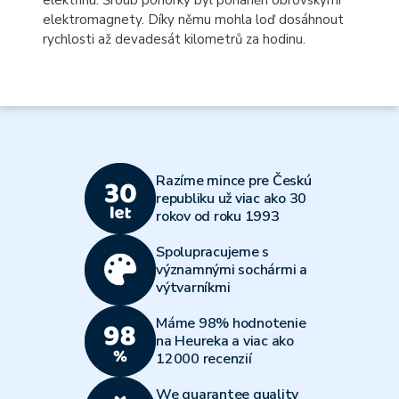
elektřinu. Šroub ponorky byl poháněn obrovskými
elektromagnety. Díky němu mohla loď dosáhnout
rychlosti až devadesát kilometrů za hodinu.
Razíme mince pre Českú
republiku už viac ako 30
rokov od roku 1993
Spolupracujeme s
významnými sochármi a
výtvarníkmi
Máme 98% hodnotenie
na Heureka a viac ako
12000 recenzií
We guarantee quality