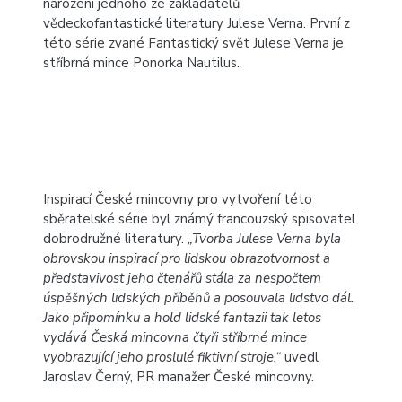
narození jednoho ze zakladatelů
vědeckofantastické literatury Julese Verna. První z
této série zvané Fantastický svět Julese Verna je
stříbrná mince Ponorka Nautilus
.
Inspirací České mincovny pro vytvoření této
sběratelské série byl známý francouzský spisovatel
dobrodružné literatury.
„Tvorba Julese Verna byla
obrovskou inspirací pro lidskou obrazotvornost a
představivost jeho čtenářů stála za nespočtem
úspěšných lidských příběhů a posouvala lidstvo dál.
Jako připomínku a hold lidské fantazii tak letos
vydává Česká mincovna čtyři stříbrné mince
vyobrazující jeho proslulé fiktivní stroje,“
uvedl
Jaroslav Černý, PR manažer České mincovny.