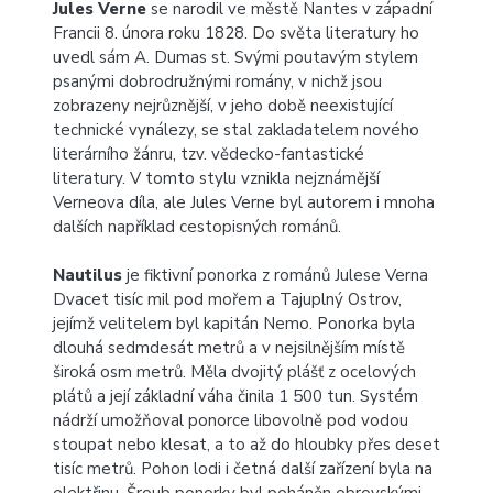
Jules Verne
se narodil ve městě Nantes v západní
Francii 8. února roku 1828. Do světa literatury ho
uvedl sám A. Dumas st. Svými poutavým stylem
psanými dobrodružnými romány, v nichž jsou
zobrazeny nejrůznější, v jeho době neexistující
technické vynálezy, se stal zakladatelem nového
literárního žánru, tzv. vědecko-fantastické
literatury. V tomto stylu vznikla nejznámější
Verneova díla, ale Jules Verne byl autorem i mnoha
dalších například cestopisných románů.
Nautilus
je fiktivní ponorka z románů Julese Verna
Dvacet tisíc mil pod mořem a Tajuplný Ostrov,
jejímž velitelem byl kapitán Nemo. Ponorka byla
dlouhá sedmdesát metrů a v nejsilnějším místě
široká osm metrů. Měla dvojitý plášť z ocelových
plátů a její základní váha činila 1 500 tun. Systém
nádrží umožňoval ponorce libovolně pod vodou
stoupat nebo klesat, a to až do hloubky přes deset
tisíc metrů. Pohon lodi i četná další zařízení byla na