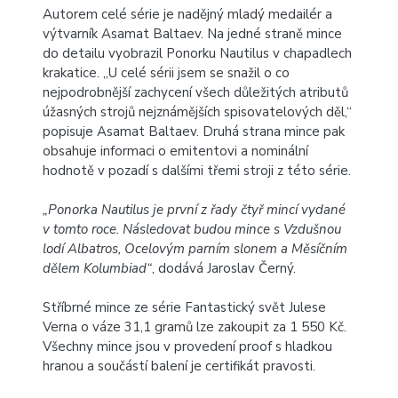
Autorem celé série je nadějný mladý medailér a
výtvarník
Asamat Baltaev
. Na jedné straně mince
do detailu vyobrazil Ponorku Nautilus v chapadlech
krakatice. „U celé sérii jsem se snažil o co
nejpodrobnější zachycení všech důležitých atributů
úžasných strojů nejznámějších spisovatelových děl,“
popisuje Asamat Baltaev. Druhá strana mince pak
obsahuje informaci o emitentovi a nominální
hodnotě v pozadí s dalšími třemi stroji z této série.
„Ponorka Nautilus je první z řady čtyř mincí vydané
v tomto roce. Následovat budou mince s Vzdušnou
lodí Albatros, Ocelovým parním slonem a Měsíčním
dělem Kolumbiad“
, dodává Jaroslav Černý.
Stříbrné mince ze série
Fantastický svět Julese
Verna
o váze 31,1 gramů lze zakoupit za 1 550 Kč.
Všechny mince jsou v provedení proof s hladkou
hranou a součástí balení je certifikát pravosti.