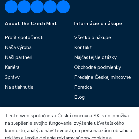
About the Czech Mint
Informácie o nákupe
Profil spoločnosti
Všetko o nákupe
Naša výroba
Kontakt
Naši partneri
Najčastejšie otázky
Kariéra
Obchodné podmienky
Správy
Predajne Českej mincovne
Na stiahnutie
Poradca
Blog
Tento web spoločnosti Česká mincovna SK, s.r.o. používa
Medzi našich partnerov patria:
na zlepšenie svojho fungovania, zvýšenie užívateľského
komfortu, analýzu návštevnosti, na personalizáciu obsahu a
reklám a lepšie cielenie reklamy súbory cookies a