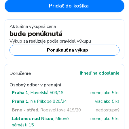
Pridať do košíka
Aktuálna výkupná cena
bude ponúknutá
Výkup sa realizuje podľa
pravidel výkupu
Ponúknuť na výkup
Doručenie
ihneď na odoslanie
Osobný odber v predajni
Praha 1
, Havelská 503/19
menej ako 5 ks
Praha 1
, Na Příkopě 820/24
viac ako 5 ks
Brno - střed
, Roosveltova 419/20
nedostupný
Jablonec nad Nisou
, Mírové
menej ako 5 ks
náměstí 15