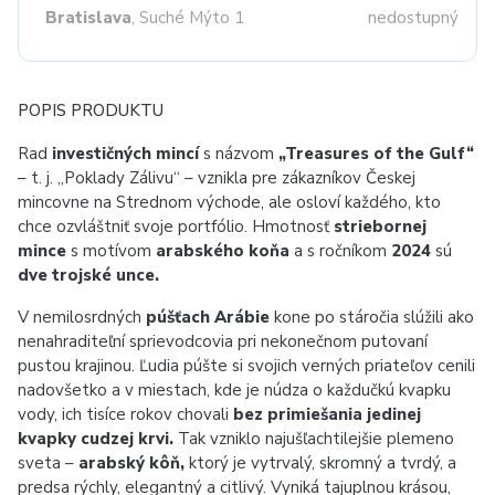
Bratislava
, Suché Mýto 1
nedostupný
POPIS PRODUKTU
Rad
investičných mincí
s názvom
„Treasures of the Gulf“
– t. j. „Poklady Zálivu“ – vznikla pre zákazníkov Českej
mincovne na Strednom východe, ale osloví každého, kto
chce ozvláštniť svoje portfólio. Hmotnosť
striebornej
mince
s motívom
arabského koňa
a s ročníkom
2024
sú
dve trojské unce.
V nemilosrdných
púšťach Arábie
kone po stáročia slúžili ako
nenahraditeľní sprievodcovia pri nekonečnom putovaní
pustou krajinou. Ľudia púšte si svojich verných priateľov cenili
nadovšetko a v miestach, kde je núdza o každučkú kvapku
vody, ich tisíce rokov chovali
bez primiešania jedinej
kvapky cudzej krvi.
Tak vzniklo najušľachtilejšie plemeno
sveta –
arabský kôň,
ktorý je vytrvalý, skromný a tvrdý, a
predsa rýchly, elegantný a citlivý. Vyniká tajuplnou krásou,