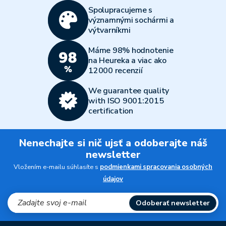
Spolupracujeme s
významnými sochármi a
výtvarníkmi
Máme 98% hodnotenie
na Heureka a viac ako
12000 recenzií
We guarantee quality
with ISO 9001:2015
certification
Nenechajte si nič ujsť a odoberajte náš
newsletter
Vložením e-mailu súhlasíte s
podmienkami spracovania osobných
údajov
Odoberať newsletter