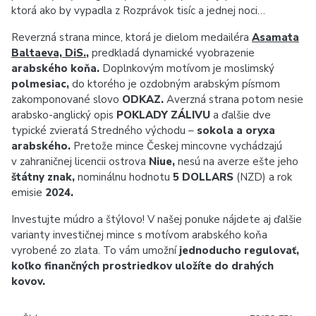
ktorá ako by vypadla z Rozprávok tisíc a jednej noci…
Reverzná strana mince, ktorá je dielom medailéra
Asamata
Baltaeva, DiS.
,
predkladá dynamické vyobrazenie
arabského koňa.
Doplnkovým motívom je moslimský
polmesiac,
do ktorého je ozdobným arabským písmom
zakomponované slovo
ODKAZ.
Averzná strana potom nesie
arabsko-anglický opis
POKLADY ZÁLIVU
a ďalšie dve
typické zvieratá Stredného východu –
sokola a oryxa
arabského.
Pretože mince Českej mincovne vychádzajú
v zahraničnej licencii ostrova
Niue,
nesú na averze ešte jeho
štátny znak,
nominálnu hodnotu
5 DOLLARS
(NZD) a rok
emisie
2024.
Investujte múdro a štýlovo! V našej ponuke nájdete aj ďalšie
varianty investičnej mince s motívom arabského koňa
vyrobené zo zlata. To vám umožní
jednoducho regulovať,
koľko finančných prostriedkov uložíte do drahých
kovov.