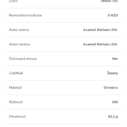
Číslo
76456-751
Nominálna hodnota
5 NZD
Autor averzu
Asamat Baltaev, DiS.
Autor reverzu
Asamat Baltaev, DiS.
Číslovaná emisia
Nie
Certifikát
Žiadny
Materiál
Striebro
Rýdzosť
999
Hmotnosť
62,2 g