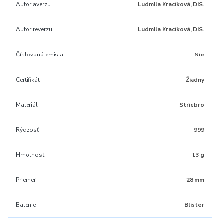
Autor averzu
Ludmila Kracíková, DiS.
Autor reverzu
Ludmila Kracíková, DiS.
Číslovaná emisia
Nie
Certifikát
Žiadny
Materiál
Striebro
Rýdzosť
999
Hmotnosť
13 g
Priemer
28 mm
Balenie
Blister