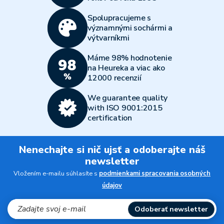
Spolupracujeme s
významnými sochármi a
výtvarníkmi
Máme 98% hodnotenie
na Heureka a viac ako
12000 recenzií
We guarantee quality
with ISO 9001:2015
certification
Nenechajte si nič ujsť a odoberajte náš
newsletter
Vložením e-mailu súhlasíte s
podmienkami spracovania osobných
údajov
Odoberať newsletter