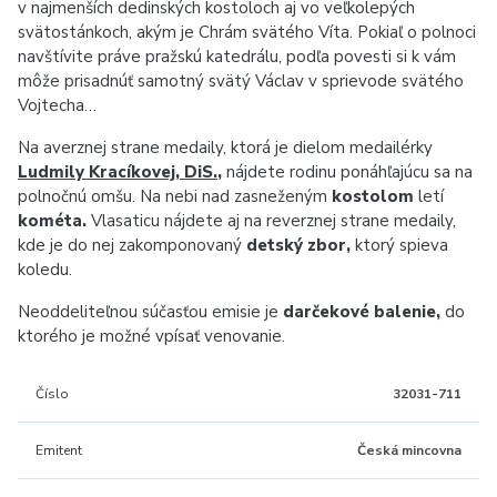
v najmenších dedinských kostoloch aj vo veľkolepých
svätostánkoch, akým je Chrám svätého Víta. Pokiaľ o polnoci
navštívite práve pražskú katedrálu, podľa povesti si k vám
môže prisadnúť samotný svätý Václav v sprievode svätého
Vojtecha…
Na averznej strane medaily, ktorá je dielom medailérky
Ludmily Kracíkovej, DiS.
,
nájdete rodinu ponáhľajúcu sa na
polnočnú omšu. Na nebi nad zasneženým
kostolom
letí
kométa.
Vlasaticu nájdete aj na reverznej strane medaily,
kde je do nej zakomponovaný
detský zbor,
ktorý spieva
koledu.
Neoddeliteľnou súčasťou emisie je
darčekové balenie,
do
ktorého je možné vpísať venovanie.
Číslo
32031-711
Emitent
Česká mincovna