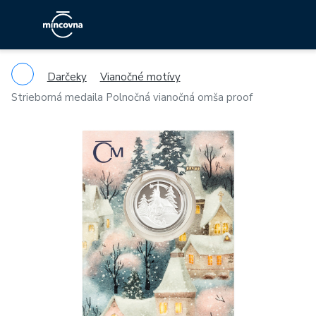
Darčeky
Vianočné motívy
Strieborná medaila Polnočná vianočná omša proof
Previous
Ne