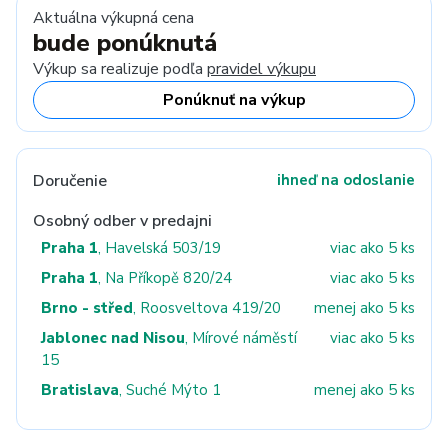
Aktuálna výkupná cena
bude ponúknutá
Výkup sa realizuje podľa
pravidel výkupu
Ponúknuť na výkup
Doručenie
ihneď na odoslanie
Osobný odber v predajni
Praha 1
, Havelská 503/19
viac ako 5 ks
Praha 1
, Na Příkopě 820/24
viac ako 5 ks
Brno - střed
, Roosveltova 419/20
menej ako 5 ks
Jablonec nad Nisou
, Mírové náměstí
viac ako 5 ks
15
Bratislava
, Suché Mýto 1
menej ako 5 ks