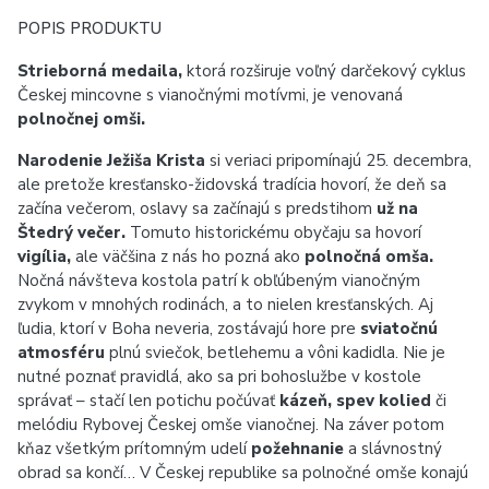
POPIS PRODUKTU
Strieborná medaila,
ktorá rozširuje voľný darčekový cyklus
Českej mincovne s vianočnými motívmi, je venovaná
polnočnej omši.
Narodenie Ježiša Krista
si veriaci pripomínajú 25. decembra,
ale pretože kresťansko-židovská tradícia hovorí, že deň sa
začína večerom, oslavy sa začínajú s predstihom
už na
Štedrý večer.
Tomuto historickému obyčaju sa hovorí
vigília,
ale väčšina z nás ho pozná ako
polnočná omša.
Nočná návšteva kostola patrí k obľúbeným vianočným
zvykom v mnohých rodinách, a to nielen kresťanských. Aj
ľudia, ktorí v Boha neveria, zostávajú hore pre
sviatočnú
atmosféru
plnú sviečok, betlehemu a vôni kadidla. Nie je
nutné poznať pravidlá, ako sa pri bohoslužbe v kostole
správať – stačí len potichu počúvať
kázeň, spev kolied
či
melódiu Rybovej Českej omše vianočnej. Na záver potom
kňaz všetkým prítomným udelí
požehnanie
a slávnostný
obrad sa končí… V Českej republike sa polnočné omše konajú