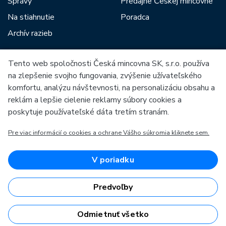
Správy
Predajne Českej mincovne
Na stiahnutie
Poradca
Archív razieb
Tento web spoločnosti Česká mincovna SK, s.r.o. používa
Medzi našich partnerov patria:
na zlepšenie svojho fungovania, zvýšenie užívateľského
komfortu, analýzu návštevnosti, na personalizáciu obsahu a
reklám a lepšie cielenie reklamy súbory cookies a
poskytuje používateľské dáta tretím stranám.
Pre viac informácií o cookies a ochrane Vášho súkromia kliknete sem.
Európska únia
Európsky fond pre regionálny rozvoj
OP Podnikanie a inovácie pre konkurencieschopnosť
Európska únia
V poriadku
Európsky fond pre regionálny rozvoj
Investície do vašej budúcnosti
Predvoľby
Odmietnuť všetko
Česká mincovna, a.s. & Česká mincovna SK, s.r.o. © 1993 - 2026