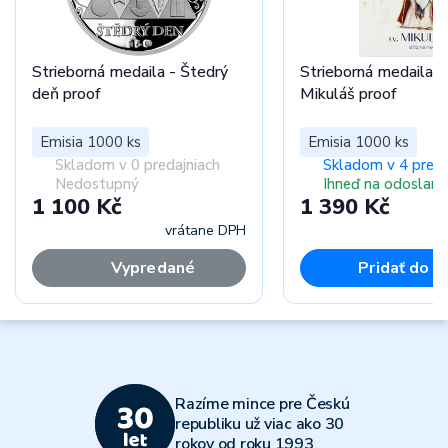
Strieborná medaila - Štedrý
Strieborná medaila S
deň proof
Mikuláš proof
Emisia 1000 ks
Emisia 1000 ks
Skladom v 0 predajniach
Skladom v 4 preda
Nedostupný
Ihneď na odoslani
1 100 Kč
1 390 Kč
vrátane DPH
vr
Vypredané
Pridať do k
Razíme mince pre Českú
republiku už viac ako 30
rokov od roku 1993