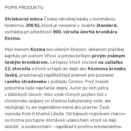
POPIS PRODUKTU
Strieborná minca
Českej národnej banky s nominálnou
hodnotou
200 Kč,
ktorá je vyrazená v kvalite
štandard,
vychádza pri príležitosti
900. výročia úmrtia kronikára
Kozmu.
Muž menom
Kozma
bol učeným kňazom, dekanom pražskej
kapituly pri svätom Vítovi, a predovšetkým
prvým známym
českým kronikárom.
Letopisy, ktoré zostavil
na začiatku
12. storočia
a ktoré vstúpili do dejín ako
Kozmova kronika
česká,
predstavujú najdôležitejší prameň pre poznanie
raného stredoveku
z pohľadu Čechov. Prvý zväzok
pripomína naše najstaršie dejiny. Autor po nich pátra
v biblických časoch, lebo vznik rôznych jazykov bol v
stredoveku spájaný so stavbou babylonskej veže, ale
nechýbajú tu ani legendárne mená ako praotec Čech,
vojvoda Krok či kňažná Libuša. Od bájnych rozprávaní starcov
sa Kozma postupne dostáva k udalostiam, ktoré sa dajú
doložiť, a osobnostiam – napríklad k prvému kresťanskému