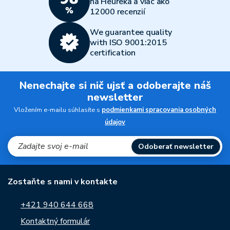
na Heureka a viac ako
12000 recenzií
We guarantee quality
with ISO 9001:2015
certification
Nenechajte si nič ujsť a odoberajte náš
newsletter
Vložením e-mailu súhlasíte s
podmienkami spracovania osobných
údajov
Odoberať newsletter
Zostaňte s nami v kontakte
+421 940 644 668
Kontaktný formulár