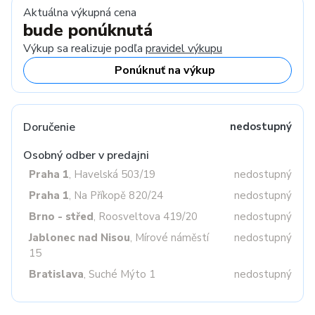
Aktuálna výkupná cena
bude ponúknutá
Výkup sa realizuje podľa
pravidel výkupu
Ponúknuť na výkup
Doručenie
nedostupný
Osobný odber v predajni
Praha 1
, Havelská 503/19
nedostupný
Praha 1
, Na Příkopě 820/24
nedostupný
Brno - střed
, Roosveltova 419/20
nedostupný
Jablonec nad Nisou
, Mírové náměstí
nedostupný
15
Bratislava
, Suché Mýto 1
nedostupný