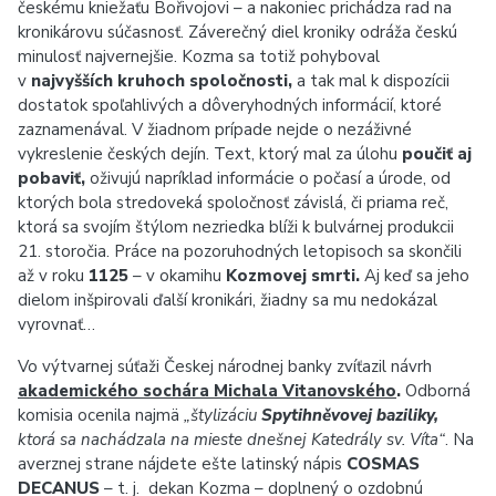
českému kniežaťu Bořivojovi – a nakoniec prichádza rad na
kronikárovu súčasnosť. Záverečný diel kroniky odráža českú
minulosť najvernejšie. Kozma sa totiž pohyboval
v
najvyšších kruhoch spoločnosti,
a tak mal k dispozícii
dostatok spoľahlivých a dôveryhodných informácií, ktoré
zaznamenával. V žiadnom prípade nejde o nezáživné
vykreslenie českých dejín. Text, ktorý mal za úlohu
poučiť aj
pobaviť,
oživujú napríklad informácie o počasí a úrode, od
ktorých bola stredoveká spoločnosť závislá, či priama reč,
ktorá sa svojím štýlom nezriedka blíži k bulvárnej produkcii
21. storočia. Práce na pozoruhodných letopisoch sa skončili
až v roku
1125
– v okamihu
Kozmovej smrti.
Aj keď sa jeho
dielom inšpirovali ďalší kronikári, žiadny sa mu nedokázal
vyrovnať…
Vo výtvarnej súťaži Českej národnej banky zvíťazil návrh
akademického sochára Michala Vitanovského
.
Odborná
komisia ocenila najmä
„štylizáciu
Spytihněvovej baziliky,
ktorá sa nachádzala na mieste dnešnej Katedrály sv. Víta“
. Na
averznej strane nájdete ešte latinský nápis
COSMAS
DECANUS
– t. j. dekan Kozma – doplnený o ozdobnú