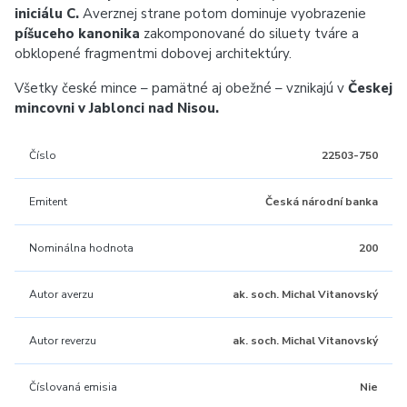
iniciálu C.
Averznej strane potom dominuje vyobrazenie
píšuceho kanonika
zakomponované do siluety tváre a
obklopené fragmentmi dobovej architektúry.
Všetky české mince – pamätné aj obežné – vznikajú v
Českej
mincovni v Jablonci nad Nisou.
Číslo
22503-750
Emitent
Česká národní banka
Nominálna hodnota
200
Autor averzu
ak. soch. Michal Vitanovský
Autor reverzu
ak. soch. Michal Vitanovský
Číslovaná emisia
Nie