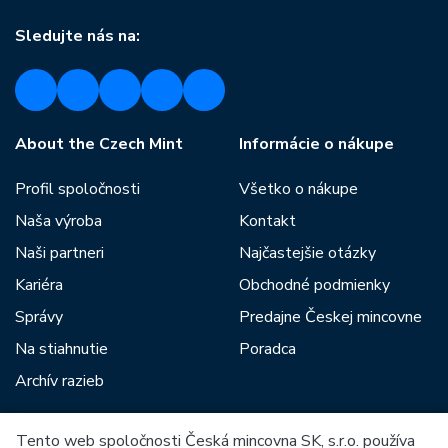
Sledujte nás na:
About the Czech Mint
Informácie o nákupe
Profil spoločnosti
Všetko o nákupe
Naša výroba
Kontakt
Naši partneri
Najčastejšie otázky
Kariéra
Obchodné podmienky
Správy
Predajne Českej mincovne
Na stiahnutie
Poradca
Archív razieb
Tento web spoločnosti Česká mincovna SK, s.r.o. používa
Medzi našich partnerov patria: