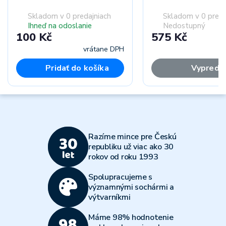
Skladom v 0 predajniach
Skladom v 0 preda
Ihneď na odoslanie
Nedostupný
100 Kč
575 Kč
vrátane DPH
vr
Pridať do košíka
Vypreda
Razíme mince pre Českú
republiku už viac ako 30
rokov od roku 1993
Spolupracujeme s
významnými sochármi a
výtvarníkmi
Máme 98% hodnotenie