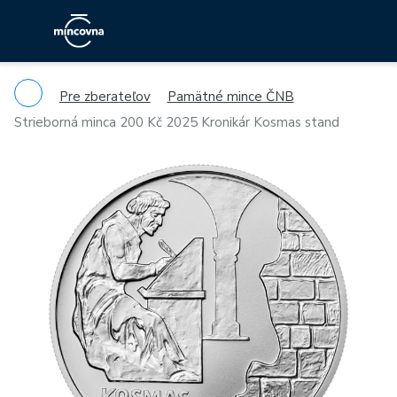
Pre zberateľov
Pamätné mince ČNB
Strieborná minca 200 Kč 2025 Kronikár Kosmas stand
Previous
Ne