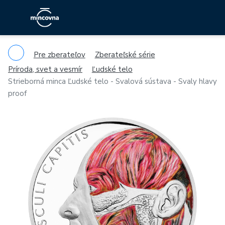
Pre zberateľov
Zberateľské série
Príroda, svet a vesmír
Ľudské telo
Strieborná minca Ľudské telo - Svalová sústava - Svaly hlavy
proof
Previous
Ne