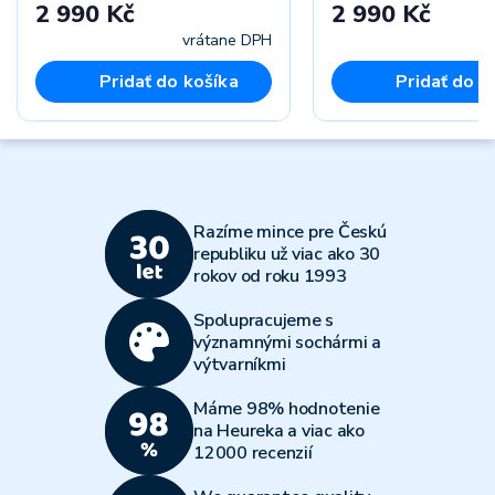
2 990 Kč
2 990 Kč
vrátane DPH
vr
Pridať do košíka
Pridať do k
Razíme mince pre Českú
republiku už viac ako 30
rokov od roku 1993
Spolupracujeme s
významnými sochármi a
výtvarníkmi
Máme 98% hodnotenie
na Heureka a viac ako
12000 recenzií