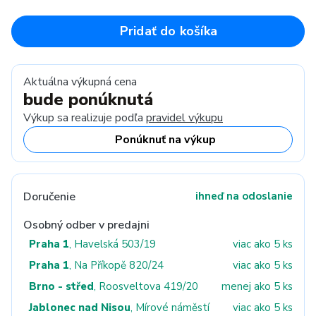
Pridať do košíka
Aktuálna výkupná cena
bude ponúknutá
Výkup sa realizuje podľa
pravidel výkupu
Ponúknuť na výkup
Doručenie
ihneď na odoslanie
Osobný odber v predajni
Praha 1
, Havelská 503/19
viac ako 5 ks
Praha 1
, Na Příkopě 820/24
viac ako 5 ks
Brno - střed
, Roosveltova 419/20
menej ako 5 ks
Jablonec nad Nisou
, Mírové náměstí
viac ako 5 ks