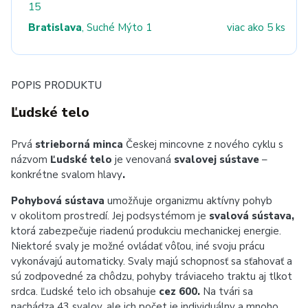
15
Bratislava
, Suché Mýto 1
viac ako 5 ks
POPIS PRODUKTU
Ľudské telo
Prvá
strieborná minca
Českej mincovne z nového cyklu s
názvom
Ľudské telo
je venovaná
svalovej sústave
–
konkrétne svalom hlavy
.
Pohybová sústava
umožňuje organizmu aktívny pohyb
v okolitom prostredí. Jej podsystémom je
svalová sústava,
ktorá zabezpečuje riadenú produkciu mechanickej energie.
Niektoré svaly je možné ovládať vôľou, iné svoju prácu
vykonávajú automaticky. Svaly majú schopnosť sa sťahovať a
sú zodpovedné za chôdzu, pohyby tráviaceho traktu aj tlkot
srdca. Ľudské telo ich obsahuje
cez 600.
Na tvári sa
nachádza 43 svalov, ale ich počet je individuálny a mnoho