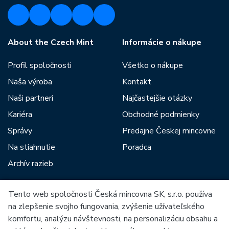
About the Czech Mint
Informácie o nákupe
Profil spoločnosti
Všetko o nákupe
Naša výroba
Kontakt
Naši partneri
Najčastejšie otázky
Kariéra
Obchodné podmienky
Správy
Predajne Českej mincovne
Na stiahnutie
Poradca
Archív razieb
Tento web spoločnosti Česká mincovna SK, s.r.o. používa
Medzi našich partnerov patria:
na zlepšenie svojho fungovania, zvýšenie užívateľského
komfortu, analýzu návštevnosti, na personalizáciu obsahu a