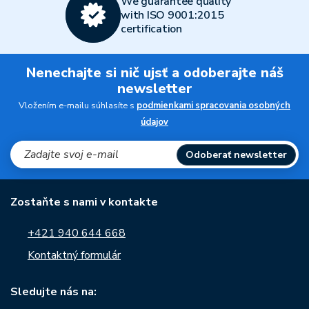
We guarantee quality
with ISO 9001:2015
certification
Nenechajte si nič ujsť a odoberajte náš
newsletter
Vložením e-mailu súhlasíte s
podmienkami spracovania osobných
údajov
Odoberať newsletter
Zostaňte s nami v kontakte
+421 940 644 668
Kontaktný formulár
Sledujte nás na: