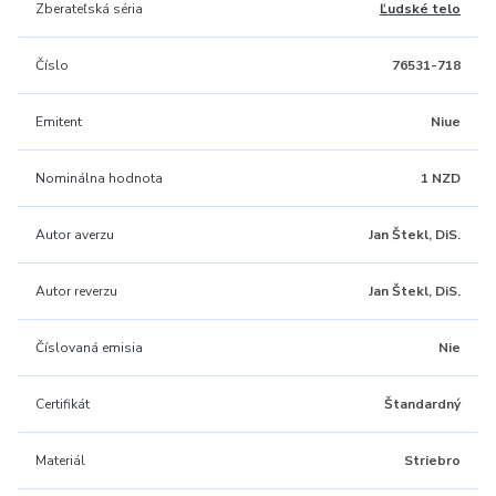
Zberateľská séria
Ľudské telo
Číslo
76531-718
Emitent
Niue
Nominálna hodnota
1 NZD
Autor averzu
Jan Štekl, DiS.
Autor reverzu
Jan Štekl, DiS.
Číslovaná emisia
Nie
Certifikát
Štandardný
Materiál
Striebro