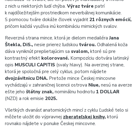
z nich u niektorých ľudí chýba.
Výraz tváre
patrí
k najdôležitejším prostriedkom neverbálnej komunikácie.
S pomocou tváre dokáže človek vyjadriť
21 rôznych emócií,
pričom každá využíva inú kombináciu mimických svalov.
Reverzná strana mince, ktorá je dielom medailéra
Jana
Štekla, DiS.,
nesie prierez ľudskou
tvárou.
Odhalená koža
dáva vyniknúť preplietajúcim sa
svalom,
ktoré sú pre
kontrastný efekt
kolorované.
Kompozíciu dotvára latinský
opis
MUSCULI CAPITIS
(svaly hlavy). Na averznej strane,
ktorá je spoločná pre celý cyklus, potom nájdete
dvojzávitnicu DNA.
Pretože mince Českej mincovne
vychádzajú v zahraničnej licencii ostrova
Niue,
nesú na averze
ešte jeho
štátny znak,
nominálnu hodnotu
1 DOLLAR
(NZD) a rok emisie
2025.
Všetkých dvanásť anatomických mincí z cyklu Ľudské telo si
môžete uložiť do výpravnej
zberateľskej knihy
,
ktorú
rovnako nájdete v ponuke Českej mincovne.