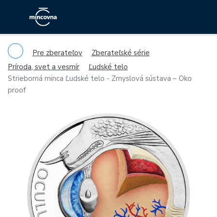
Pre zberateľov
Zberateľské série
Príroda, svet a vesmír
Ľudské telo
Strieborná minca Ľudské telo - Zmyslová sústava – Oko
proof
Previous
Ne