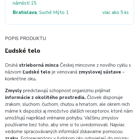
náměstí 15
Bratislava
, Suché Mýto 1
viac ako 5 ks
POPIS PRODUKTU
Ľudské telo
Druhá
strieborná minca
Českej mincovne z nového cyklu s
názvom
Ľudské telo
je venovaná
zmyslovej sústave
–
konkrétne oku
.
Zmysly
predstavujú schopnosť organizmu prijímať
informácie z okolitého prostredia.
Človek disponuje
zrakom, sluchom, čuchom, chuťou a hmatom, ale okrem nich
máme k dispozícii aj množstvo ďalších receptorov, ktoré nám
umožňujú napríklad vnímanie pohybu. Väčšinu zmyslov
používame bez toho, aby sme si to uvedomovali. Najviac
vedome spracovávaných informácií získavame pomocou
zraku.
Fotoreceptory v ľudskom oku odosielajú do mozgu