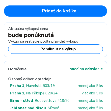
Pridať do košíka
Aktuálna výkupná cena
bude ponúknutá
Výkup sa realizuje podľa
pravidel výkupu
Ponúknuť na výkup
Doručenie
ihneď na odoslanie
Osobný odber v predajni
Praha 1
, Havelská 503/19
menej ako 5 ks
Praha 1
, Na Příkopě 820/24
viac ako 5 ks
Brno - střed
, Roosveltova 419/20
menej ako 5 ks
Jablonec nad Nisou
, Mírové
menej ako 5 ks