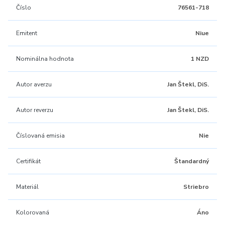
Číslo
76561-718
Emitent
Niue
Nominálna hodnota
1 NZD
Autor averzu
Jan Štekl, DiS.
Autor reverzu
Jan Štekl, DiS.
Číslovaná emisia
Nie
Certifikát
Štandardný
Materiál
Striebro
Kolorovaná
Áno