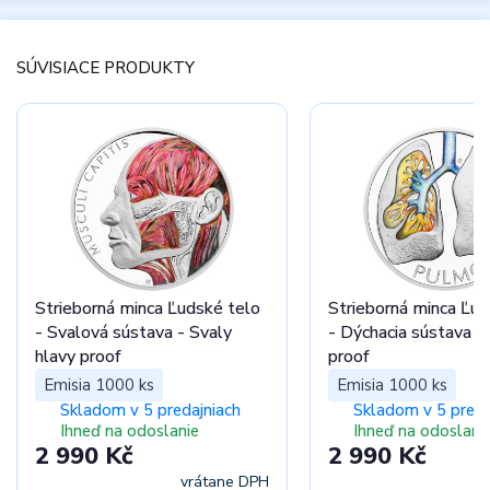
SÚVISIACE PRODUKTY
Strieborná minca Ľudské telo
Strieborná minca Ľud
- Svalová sústava - Svaly
- Dýchacia sústava –
hlavy proof
proof
Emisia 1000 ks
Emisia 1000 ks
Skladom v 5 predajniach
Skladom v 5 preda
Ihneď na odoslanie
Ihneď na odoslani
2 990 Kč
2 990 Kč
vrátane DPH
vr