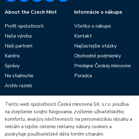
About the Czech Mint
Informácie o nákupe
Profil spoločnosti
Všetko o nákupe
Naša výroba
Kontakt
Naši partneri
Najčastejšie otázky
Kariéra
Obchodné podmienky
Správy
Predajne Českej mincovne
Na stiahnutie
Poradca
Archív razieb
Tento web spoločnosti Česká mincovna SK, s.r.o. používa
Medzi našich partnerov patria:
na zlepšenie svojho fungovania, zvýšenie užívateľského
komfortu, analýzu návštevnosti, na personalizáciu obsahu a
reklám a lepšie cielenie reklamy súbory cookies a
poskytuje používateľské dáta tretím stranám.