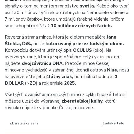
signály o tom najmenšom množstve
svetla.
Každé oko tvorí
asi 130 miliónov tyčiniek potrebných na čiernobiele videnie a
7 miliónov čapíkov, ktoré umožňujú farebné videnie, pričom
sme schopní rozlíšiť až
10 miliónov rôznych farieb.
Reverzná strana mince, ktorá je dielom medailéra
Jana
Štekla, DiS.,
nesie
kolorovaný prierez ľudským okom.
Kompozíciu dotvára latinský opis
OCULUS
(oko). Na
averznej strane, ktorá je spoločná pre celý cyklus, potom
nájdete
dvojzávitnicu DNA.
Pretože mince Českej
mincovne vychádzajú v zahraničnej licencii ostrova
Niue,
nesú
na averze ešte jeho
štátny znak,
nominálnu hodnotu
1
DOLLAR
(NZD) a rok emisie
2025.
Všetkých dvanásť anatomických mincí z cyklu Ľudské telo si
môžete uložiť do výpravnej
zberateľskej knihy,
ktorú
rovnako nájdete v ponuke Českej mincovne.
Zberateľská séria
Ľudské telo