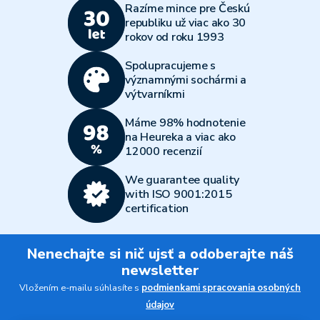
Razíme mince pre Českú
republiku už viac ako 30
rokov od roku 1993
Spolupracujeme s
významnými sochármi a
výtvarníkmi
Máme 98% hodnotenie
na Heureka a viac ako
12000 recenzií
We guarantee quality
with ISO 9001:2015
certification
Nenechajte si nič ujsť a odoberajte náš
newsletter
Vložením e-mailu súhlasíte s
podmienkami spracovania osobných
údajov