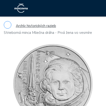
Archív historických razieb
Strieborná minca Mliečna dráha - Prvá žena vo vesmíre
Previous
Ne