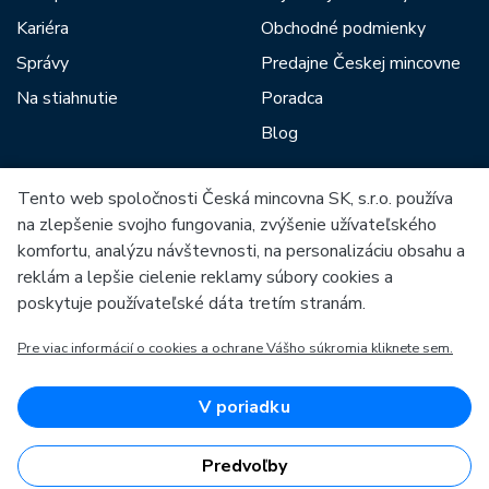
Kariéra
Obchodné podmienky
Správy
Predajne Českej mincovne
Na stiahnutie
Poradca
Blog
Tento web spoločnosti Česká mincovna SK, s.r.o. používa
Medzi našich partnerov patria:
na zlepšenie svojho fungovania, zvýšenie užívateľského
komfortu, analýzu návštevnosti, na personalizáciu obsahu a
reklám a lepšie cielenie reklamy súbory cookies a
poskytuje používateľské dáta tretím stranám.
Pre viac informácií o cookies a ochrane Vášho súkromia kliknete sem.
Európska únia
Európsky fond pre regionálny rozvoj
OP Podnikanie a inovácie pre konkurencieschopnosť
Európska únia
V poriadku
Európsky fond pre regionálny rozvoj
Investície do vašej budúcnosti
Predvoľby