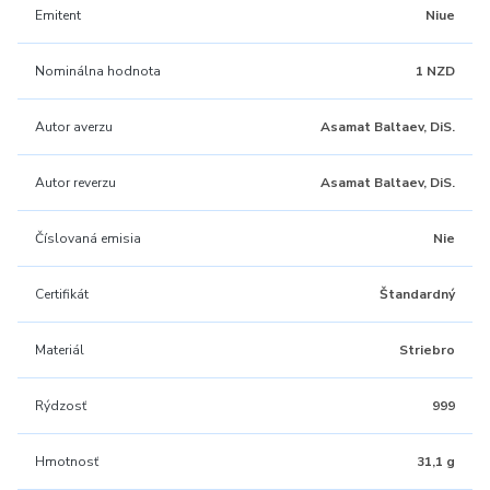
Emitent
Niue
Nominálna hodnota
1 NZD
Autor averzu
Asamat Baltaev, DiS.
Autor reverzu
Asamat Baltaev, DiS.
Číslovaná emisia
Nie
Certifikát
Štandardný
Materiál
Striebro
Rýdzosť
999
Hmotnosť
31,1 g