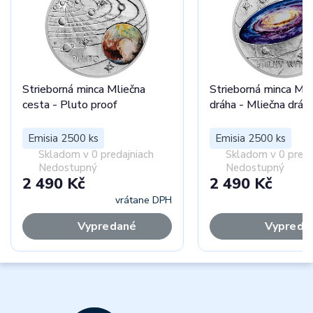
Strieborná minca Mliečna
Strieborná minca Mli
cesta - Pluto proof
dráha - Mliečna dráh
Emisia 2500 ks
Emisia 2500 ks
Skladom v 0 predajniach
Skladom v 0 preda
Nedostupný
Nedostupný
2 490 Kč
2 490 Kč
vrátane DPH
vr
Vypredané
Vypreda