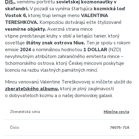
DiS.
,
vernému portrétu
sovietskej kozmonautky v
skafandri.
V pozadí sa vyníma štartujúca
kozmická loď
Vostok 6,
ktorej trup lemuje meno
VALENTINA
TERESHKOVA.
Kompozíciu dotvárajú ešte štylizované
vesmírne objekty.
Averzná strana mince
vtipne predstavuje kruhy v obilí a lietajúci tanier, ktorý
osvetľuje
štátny znak ostrova Niue.
Ten je spolu s rokom
emisie
2024
a nominálnou hodnotou
1 DOLLAR
(NZD)
nevyhnutným atribútom zahraničného emitenta mince –
tichomorského ostrova, ktorý Českej mincovni poskytuje
licenciu na razbu vlastných pamätných mincí.
Mincu venovanú
Valentine Tereškovovej
si môžete uložiť do
zberateľského albumu
,
ktorý je plný zaujímavostí
o dobyvateľoch kozmu a o našej domovskej galaxii.
Zberateľská séria
Mliečna cesta
Číslo
76075-718