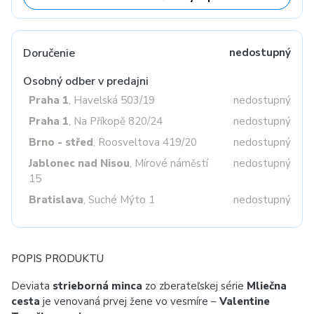
Doručenie
nedostupný
Osobný odber v predajni
Praha 1
, Havelská 503/19
nedostupný
Praha 1
, Na Příkopě 820/24
nedostupný
Brno - střed
, Roosveltova 419/20
nedostupný
Jablonec nad Nisou
, Mírové náměstí
nedostupný
15
Bratislava
, Suché Mýto 1
nedostupný
POPIS PRODUKTU
Deviata
strieborná minca
zo zberateľskej série
Mliečna
cesta
je venovaná prvej žene vo vesmíre –
Valentine