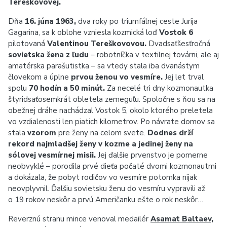
Tereškovovej.
Dňa
16. júna 1963,
dva roky po triumfálnej ceste Jurija
Gagarina, sa k oblohe vzniesla kozmická loď
Vostok 6
pilotovaná
Valentinou Tereškovovou.
Dvadsaťšesťročná
sovietska žena z ľudu
– robotníčka v textilnej továrni, ale aj
amatérska parašutistka – sa vtedy stala iba dvanástym
človekom a úplne
prvou ženou vo vesmíre.
Jej let trval
spolu
70 hodín a 50 minút.
Za necelé tri dny kozmonautka
štyridsaťosemkrát obletela zemeguľu. Spoločne s ňou sa na
obežnej dráhe nachádzal Vostok 5, okolo ktorého preletela
vo vzdialenosti len piatich kilometrov. Po návrate domov sa
stala
vzorom
pre ženy na celom svete.
Dodnes drží
rekord najmladšej ženy v kozme a jedinej ženy na
sólovej vesmírnej misii.
Jej ďalšie prvenstvo je pomerne
neobvyklé – porodila prvé dieťa počaté dvomi kozmonautmi
a dokázala, že pobyt rodičov vo vesmíre potomka nijak
neovplyvnil. Ďalšiu sovietsku ženu do vesmíru vypravili až
o 19 rokov neskôr a prvú Američanku ešte o rok neskôr…
Reverznú stranu mince venoval medailér
Asamat Baltaev,