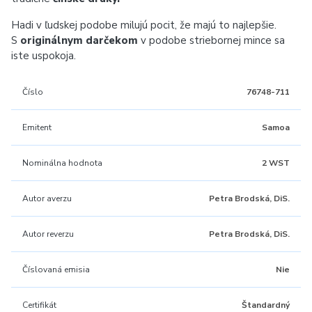
Hadi v ľudskej podobe milujú pocit, že majú to najlepšie.
S
originálnym darčekom
v podobe striebornej mince sa
iste uspokoja.
Číslo
76748-711
Emitent
Samoa
Nominálna hodnota
2 WST
Autor averzu
Petra Brodská, DiS.
Autor reverzu
Petra Brodská, DiS.
Číslovaná emisia
Nie
Certifikát
Štandardný