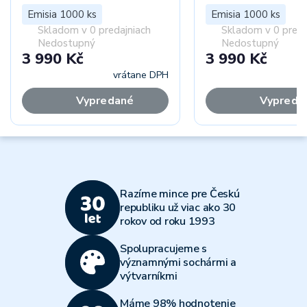
Emisia 1000 ks
Emisia 1000 ks
Skladom v 0 predajniach
Skladom v 0 preda
Nedostupný
Nedostupný
3 990 Kč
3 990 Kč
vrátane DPH
vr
Vypredané
Vypreda
Razíme mince pre Českú
republiku už viac ako 30
rokov od roku 1993
Spolupracujeme s
významnými sochármi a
výtvarníkmi
Máme 98% hodnotenie