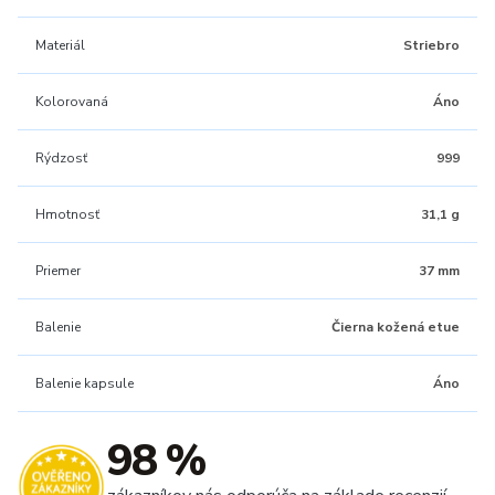
Materiál
Striebro
Kolorovaná
Áno
Rýdzosť
999
Hmotnosť
31,1 g
Priemer
37 mm
Balenie
Čierna kožená etue
Balenie kapsule
Áno
98 %