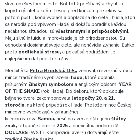
skvelom šiestom mieste. Bol totiž prešibaný a chytil sa
kopyta rýchleho koňa. Tesne pred koncom pretekov sa
potom pustil, koňa vyplašil a doplazil sa do cieľa... Ľudia, ktorí
sa narodia pod vplyvom Hada, si dokážu poradiť s každou
nečakanou situáciou, sú
všestrannými a prispôsobivými
.
Majú silnú intuíciu a improvizácia je ich prirodzenosťou. Sú
odhodlaní dosiahnuť svoje ciele, ale nenávidia zlyhanie. Ľahko
preto
podliehajú stresu,
a pokiaľ sú podráždení, je
najlepšie im dať priestor a čas.
Medailérka
Petra Brodská, DiS.
,
venovala reverznú stranu
mince tradičnému vyobrazeniu
hada,
ktoré doplnila
príslušným
čínskym symbolom
a anglickým opisom
YEAR
OF THE SNAKE
(rok Hada). Do dekoru, ktorý obklopuje
bájneho tvora, zakomponovala
letopočty 20. a 21.
storočia,
na ktoré pripadá rok Hada. Pretože mince Českej
mincovne vychádzajú v zahraničnej
licencii ostrova
Samoa,
nesú na averze ešte jeho
štátny
znak,
letopočet emisie
2025
a nominálnu hodnotu
2
DOLLARS
(WST). Kompozíciu averzu dotvárajú ešte
tradičné
čínske draky.