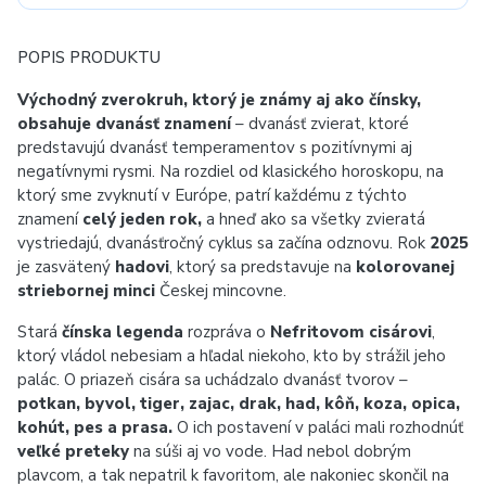
POPIS PRODUKTU
Východný zverokruh, ktorý je známy aj ako čínsky,
obsahuje dvanásť znamení
– dvanásť zvierat, ktoré
predstavujú dvanásť temperamentov s pozitívnymi aj
negatívnymi rysmi. Na rozdiel od klasického horoskopu, na
ktorý sme zvyknutí v Európe, patrí každému z týchto
znamení
celý jeden rok,
a hneď ako sa všetky zvieratá
vystriedajú, dvanásťročný cyklus sa začína odznovu. Rok
2025
je zasvätený
hadovi
, ktorý sa predstavuje na
kolorovanej
striebornej minci
Českej mincovne.
Stará
čínska legenda
rozpráva o
Nefritovom cisárovi
,
ktorý vládol nebesiam a hľadal niekoho, kto by strážil jeho
palác. O priazeň cisára sa uchádzalo dvanásť tvorov –
potkan, byvol, tiger, zajac, drak, had, kôň, koza, opica,
kohút, pes a prasa.
O ich postavení v paláci mali rozhodnúť
veľké preteky
na súši aj vo vode. Had nebol dobrým
plavcom, a tak nepatril k favoritom, ale nakoniec skončil na