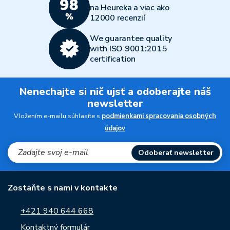
na Heureka a viac ako
12000 recenzií
We guarantee quality
with ISO 9001:2015
certification
Nenechajte si nič ujsť a odoberajte náš
newsletter
Vložením e-mailu súhlasíte s
podmienkami spracovania osobných
údajov
Odoberať newsletter
Zostaňte s nami v kontakte
+421 940 644 668
Kontaktný formulár