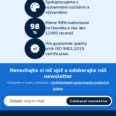
Spolupracujeme s
významnými sochármi a
výtvarníkmi
Máme 98% hodnotenie
na Heureka a viac ako
12000 recenzií
We guarantee quality
with ISO 9001:2015
certification
Nenechajte si nič ujsť a odoberajte náš
newsletter
Vložením e-mailu súhlasíte s
podmienkami spracovania osobných
údajov
Odoberať newsletter