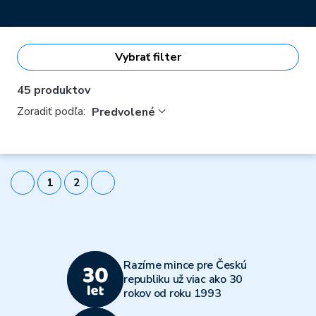
Na svoje si prídu nadšenci histórie, kultúry, fanúšikovia
portrétov, zberatelia rôznych tematických sérií, ale aj tí, ktorí
sem prišli nájsť
vhodný darček
pre milovanú osobu.
Strieborné medaily
nikdy nevyjdu z módy, predsa len, ich
Vybrať filter
prvé zdokumentované použitie sa datuje ešte do 7. storočia
pred naším letopočtom! Tak ako vtedy, aj dnes si drží tento
45 produktov
vzácny kov svoju atraktivitu.
Zoradiť podľa:
Predvolené
Odejte doň najnovší prírastok do vašej zbierky, resp. novú
položku vo vašom
investičnom portfóliu
.
1
2
Razíme mince pre Českú
republiku už viac ako 30
rokov od roku 1993