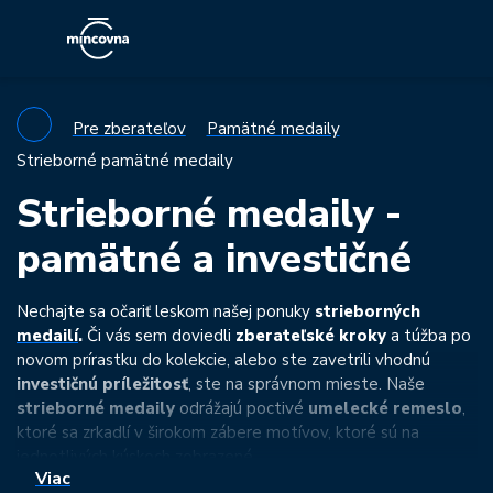
Pre zberateľov
Pamätné medaily
Strieborné pamätné medaily
Strieborné medaily -
pamätné a investičné
Nechajte sa očariť leskom našej ponuky
strieborných
medailí
.
Či vás sem doviedli
zberateľské kroky
a túžba po
novom prírastku do kolekcie, alebo ste zavetrili vhodnú
investičnú príležitosť
, ste na správnom mieste. Naše
strieborné medaily
odrážajú poctivé
umelecké remeslo
,
ktoré sa zrkadlí v širokom zábere motívov, ktoré sú na
jednotlivých kúskoch zobrazené.
Viac