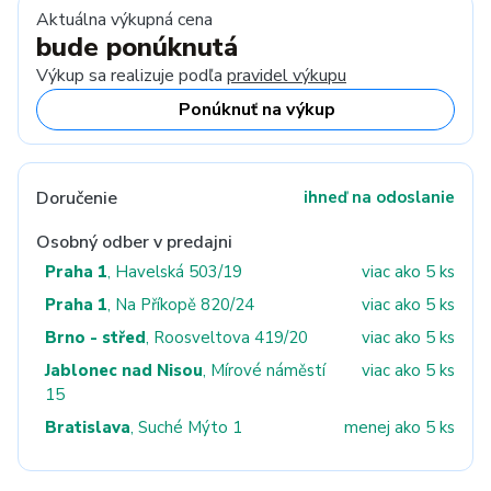
Aktuálna výkupná cena
bude ponúknutá
Výkup sa realizuje podľa
pravidel výkupu
Ponúknuť na výkup
Doručenie
ihneď na odoslanie
Osobný odber v predajni
Praha 1
, Havelská 503/19
viac ako 5 ks
Praha 1
, Na Příkopě 820/24
viac ako 5 ks
Brno - střed
, Roosveltova 419/20
viac ako 5 ks
Jablonec nad Nisou
, Mírové náměstí
viac ako 5 ks
15
Bratislava
, Suché Mýto 1
menej ako 5 ks