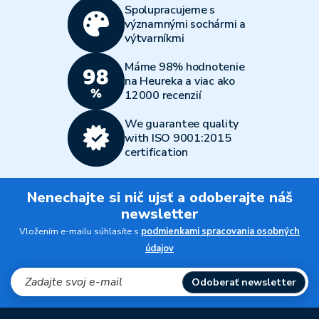
Spolupracujeme s
významnými sochármi a
výtvarníkmi
Máme 98% hodnotenie
na Heureka a viac ako
12000 recenzií
We guarantee quality
with ISO 9001:2015
certification
Nenechajte si nič ujsť a odoberajte náš
newsletter
Vložením e-mailu súhlasíte s
podmienkami spracovania osobných
údajov
Odoberať newsletter