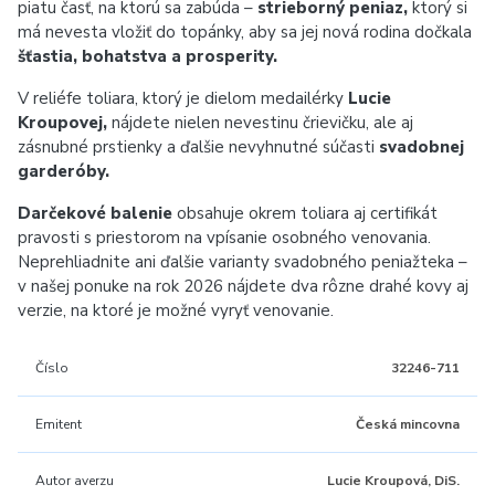
piatu časť, na ktorú sa zabúda –
strieborný peniaz,
ktorý si
má nevesta vložiť do topánky, aby sa jej nová rodina dočkala
šťastia, bohatstva a prosperity.
V reliéfe toliara, ktorý je dielom medailérky
Lucie
Kroupovej,
nájdete nielen nevestinu črievičku, ale aj
zásnubné prstienky a ďalšie nevyhnutné súčasti
svadobnej
garderóby.
Darčekové balenie
obsahuje okrem toliara aj certifikát
pravosti s priestorom na vpísanie osobného venovania.
Neprehliadnite ani ďalšie varianty svadobného peniažteka –
v našej ponuke na rok 2026 nájdete dva rôzne drahé kovy aj
verzie, na ktoré je možné vyryť venovanie.
Číslo
32246-711
Emitent
Česká mincovna
Autor averzu
Lucie Kroupová, DiS.