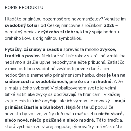
POPIS PRODUKTU
Hľadáte originálnu pozornosť pre novomanželov? Venujte im
svadobný toliar
od Českej mincovne s ročníkom
2026
–
pamätný peniaz
z rýdzeho striebra,
ktorý spája hodnotu
drahého kovu s originálnou symbolikou.
Pytačky, zásnuby a svadbu
sprevádza mnoho
zvykov,
tradícií a povier.
Niektoré sú tisíc rokov staré, iné vznikli iba
nedávno a ďalšie úplne nepochybne ešte pribudnú. Zatiaľ čo
v minulosti boli svadobné zvyklosti pevne dané a ich
nedodržanie znamenalo prinajmenšom hanbu, dnes
je len na
snúbencoch a svadobčanoch, pre čo sa rozhodnú.
A že
si majú z čoho vyberať! V globalizovanom svete je veľmi
ľahké zistiť, aké zvyky sa dodržiavajú za hranicami. V každej
krajine existujú iné obyčaje, ale ich význam je rovnaký –
majú
prinášať šťastie a blahobyt.
Najskôr ste už počuli, že
nevesta by vo svoj veľký deň mala mať u seba
niečo staré,
niečo nové, niečo požičané a niečo modré.
Táto tradícia,
ktorá vychádza zo starej anglickej rýmovačky, má však ešte