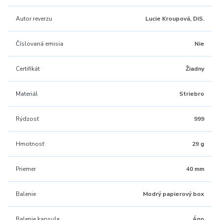
Autor reverzu
Lucie Kroupová, DiS.
Číslovaná emisia
Nie
Certifikát
Žiadny
Materiál
Striebro
Rýdzosť
999
Hmotnosť
29 g
Priemer
40 mm
Balenie
Modrý papierový box
Balenie kapsule
Áno