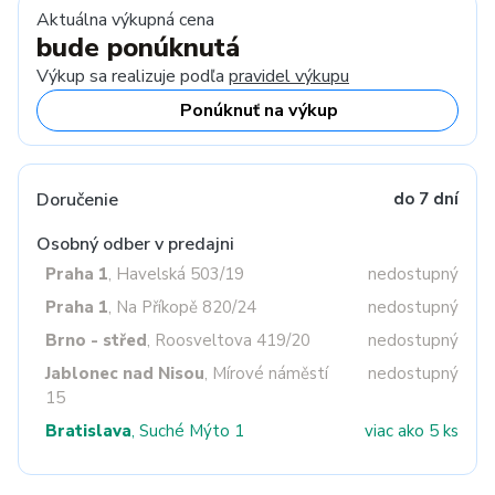
Aktuálna výkupná cena
bude ponúknutá
Výkup sa realizuje podľa
pravidel výkupu
Ponúknuť na výkup
Doručenie
do 7 dní
Osobný odber v predajni
Praha 1
, Havelská 503/19
nedostupný
Praha 1
, Na Příkopě 820/24
nedostupný
Brno - střed
, Roosveltova 419/20
nedostupný
Jablonec nad Nisou
, Mírové náměstí
nedostupný
15
Bratislava
, Suché Mýto 1
viac ako 5 ks