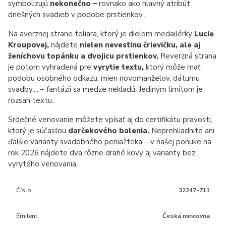
symbolizujú
nekonečno –
rovnako ako hlavný atribút
dnešných svadieb v podobe prstienkov...
Na averznej strane toliara, ktorý je dielom medailérky
Lucie
Kroupovej,
nájdete
nielen nevestinu črievičku, ale aj
ženíchovu topánku a dvojicu prstienkov.
Reverzná strana
je potom vyhradená pre
vyrytie textu,
ktorý môže mať
podobu osobného odkazu, mien novomanželov, dátumu
svadby,...
– fantázii sa medze nekladú. Jediným limitom je
rozsah textu.
Srdečné venovanie môžete vpísať aj do certifikátu pravosti,
ktorý je súčasťou
darčekového balenia.
Neprehliadnite ani
ďalšie varianty svadobného peniažteka – v našej ponuke na
rok 2026 nájdete dva rôzne drahé kovy aj varianty bez
vyrytého venovania.
Číslo
32247-711
Emitent
Česká mincovna