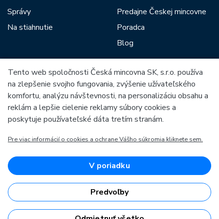
Správy
Predajne Českej mincovne
Na stiahnutie
Poradca
Blog
Tento web spoločnosti Česká mincovna SK, s.r.o. používa
Medzi našich partnerov patria:
na zlepšenie svojho fungovania, zvýšenie užívateľského
komfortu, analýzu návštevnosti, na personalizáciu obsahu a
reklám a lepšie cielenie reklamy súbory cookies a
poskytuje používateľské dáta tretím stranám.
Pre viac informácií o cookies a ochrane Vášho súkromia kliknete sem.
Európska únia
Európsky fond pre regionálny rozvoj
OP Podnikanie a inovácie pre konkurencieschopnosť
Európska únia
V poriadku
Európsky fond pre regionálny rozvoj
Investície do vašej budúcnosti
Predvoľby
Odmietnuť všetko