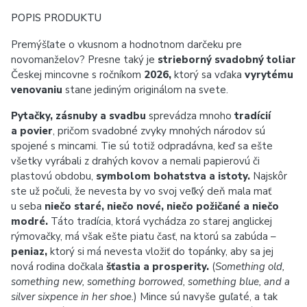
POPIS PRODUKTU
Premýšľate o vkusnom a hodnotnom darčeku pre
novomanželov? Presne taký je
strieborný svadobný toliar
Českej mincovne s ročníkom
2026
,
ktorý sa vďaka
vyrytému
venovaniu
stane jediným originálom na svete.
Pytačky, zásnuby a svadbu
sprevádza mnoho
tradícií
a povier
, pričom svadobné zvyky mnohých národov sú
spojené s mincami. Tie sú totiž odpradávna, keď sa ešte
všetky vyrábali z drahých kovov a nemali papierovú či
plastovú obdobu,
symbolom bohatstva a istoty.
Najskôr
ste už počuli, že nevesta by vo svoj veľký deň mala mať
u seba
niečo staré, niečo nové, niečo požičané a niečo
modré.
Táto tradícia, ktorá vychádza zo starej anglickej
rýmovačky, má však ešte piatu časť, na ktorú sa zabúda –
peniaz,
ktorý si má nevesta vložiť do topánky, aby sa jej
nová rodina dočkala
šťastia a prosperity.
(
Something old,
something new, something borrowed, something blue, and a
silver sixpence in her shoe.
) Mince sú navyše guľaté, a tak