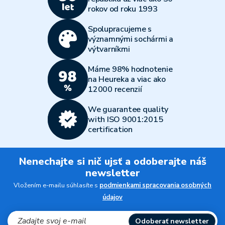
rokov od roku 1993
Spolupracujeme s
významnými sochármi a
výtvarníkmi
Máme 98% hodnotenie
na Heureka a viac ako
12000 recenzií
We guarantee quality
with ISO 9001:2015
certification
Nenechajte si nič ujsť a odoberajte náš
newsletter
Vložením e-mailu súhlasíte s
podmienkami spracovania osobných
údajov
Odoberať newsletter