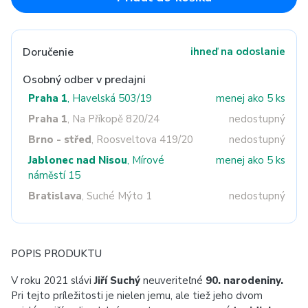
Doručenie
ihneď na odoslanie
Osobný odber v predajni
Praha 1
, Havelská 503/19
menej ako 5 ks
Praha 1
, Na Příkopě 820/24
nedostupný
Brno - střed
, Roosveltova 419/20
nedostupný
Jablonec nad Nisou
, Mírové
menej ako 5 ks
náměstí 15
Bratislava
, Suché Mýto 1
nedostupný
POPIS PRODUKTU
V roku 2021 slávi
Jiří Suchý
neuveriteľné
90. narodeniny.
Pri tejto príležitosti je nielen jemu, ale tiež jeho dvom