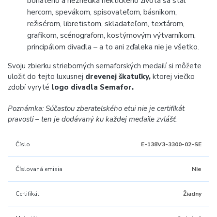
bohatého a nezriedka hektického života sa stal
hercom, spevákom, spisovateľom, básnikom,
režisérom, libretistom, skladateľom, textárom,
grafikom, scénografom, kostýmovým výtvarníkom,
principálom divadla – a to ani zďaleka nie je všetko.
Svoju zbierku strieborných semaforských medailí si môžete
uložiť do tejto luxusnej
drevenej škatuľky,
ktorej viečko
zdobí vyryté
logo divadla Semafor.
Poznámka: Súčasťou zberateľského etui nie je certifikát
pravosti – ten je dodávaný ku každej medaile zvlášť.
Číslo
E-138V3-3300-02-SE
Číslovaná emisia
Nie
Certifikát
Žiadny