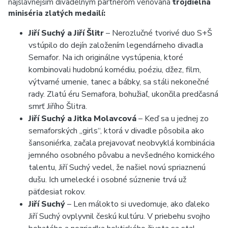
najslávnejším divadelným partnerom venovaná
trojdielna
miniséria zlatých medailí:
Jiří Suchý a Jiří Šlitr
– Nerozlučné tvorivé duo S+Š
vstúpilo do dejín založením legendárneho divadla
Semafor. Na ich originálne vystúpenia, ktoré
kombinovali hudobnú komédiu, poéziu, džez, film,
výtvarné umenie, tanec a bábky, sa stáli nekonečné
rady. Zlatú éru Semafora, bohužiaľ, ukončila predčasná
smrť Jiřího Šlitra.
Jiří Suchý a Jitka Molavcová
– Keď sa u jednej zo
semaforských „girls“, ktorá v divadle pôsobila ako
šansoniérka, začala prejavovať neobvyklá kombinácia
jemného osobného pôvabu a nevšedného komického
talentu, Jiří Suchý vedel, že našiel novú spriaznenú
dušu. Ich umelecké i osobné súznenie trvá už
päťdesiat rokov.
Jiří Suchý
– Len málokto si uvedomuje, ako ďaleko
Jiří Suchý ovplyvnil českú kultúru. V priebehu svojho