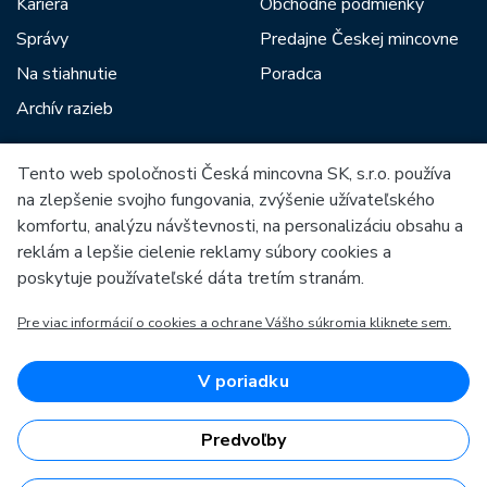
Kariéra
Obchodné podmienky
Správy
Predajne Českej mincovne
Na stiahnutie
Poradca
Archív razieb
Tento web spoločnosti Česká mincovna SK, s.r.o. používa
Medzi našich partnerov patria:
na zlepšenie svojho fungovania, zvýšenie užívateľského
komfortu, analýzu návštevnosti, na personalizáciu obsahu a
reklám a lepšie cielenie reklamy súbory cookies a
poskytuje používateľské dáta tretím stranám.
Pre viac informácií o cookies a ochrane Vášho súkromia kliknete sem.
Európska únia
Európsky fond pre regionálny rozvoj
OP Podnikanie a inovácie pre konkurencieschopnosť
Európska únia
V poriadku
Európsky fond pre regionálny rozvoj
Investície do vašej budúcnosti
Predvoľby