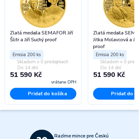
Zlatá medaila SEMAFOR Jiří
Zlatá medaila SEM
Šlitr a Jiří Suchý proof
Jitka Molavcová a Jiř
proof
Emisia 200 ks
Emisia 200 ks
Skladom v 0 predajniach
Skladom v 0 preda
Do 14 dní
Do 14 dní
51 590 Kč
51 590 Kč
vrátane DPH
vr
Pridať do košíka
Pridať do k
Razíme mince pre Českú