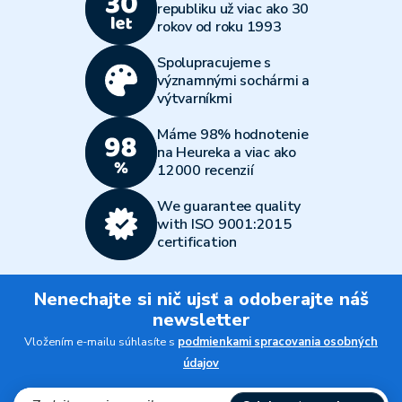
republiku už viac ako 30
rokov od roku 1993
Spolupracujeme s
významnými sochármi a
výtvarníkmi
Máme 98% hodnotenie
na Heureka a viac ako
12000 recenzií
We guarantee quality
with ISO 9001:2015
certification
Nenechajte si nič ujsť a odoberajte náš
newsletter
Vložením e-mailu súhlasíte s
podmienkami spracovania osobných
údajov