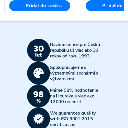
Pridať do košíka
Pridať do k
Razíme mince pre Českú
republiku už viac ako 30
rokov od roku 1993
Spolupracujeme s
významnými sochármi a
výtvarníkmi
Máme 98% hodnotenie
na Heureka a viac ako
12000 recenzií
We guarantee quality
with ISO 9001:2015
certification