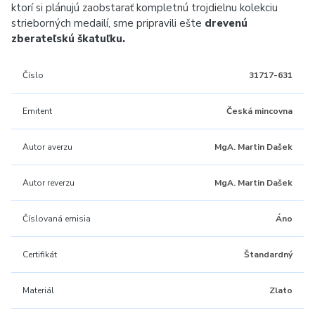
ktorí si plánujú zaobstarať kompletnú trojdielnu kolekciu
strieborných medailí, sme pripravili ešte
drevenú
zberateľskú škatuľku.
Číslo
31717-631
Emitent
Česká mincovna
Autor averzu
MgA. Martin Dašek
Autor reverzu
MgA. Martin Dašek
Číslovaná emisia
Áno
Certifikát
Štandardný
Materiál
Zlato