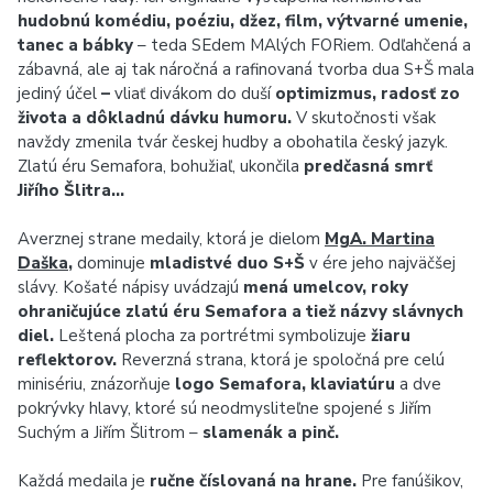
hudobnú komédiu, poéziu, džez, film, výtvarné umenie,
tanec a bábky
– teda SEdem MAlých FORiem. Odľahčená a
zábavná, ale aj tak náročná a rafinovaná tvorba dua S+Š mala
jediný účel
–
vliať divákom do duší
optimizmus, radosť zo
života a dôkladnú dávku humoru.
V skutočnosti však
navždy zmenila tvár českej hudby a obohatila český jazyk.
Zlatú éru Semafora, bohužiaľ, ukončila
predčasná smrť
Jiřího Šlitra…
Averznej strane medaily, ktorá je dielom
MgA. Martina
Daška
,
dominuje
mladistvé duo S+Š
v ére jeho najväčšej
slávy. Košaté nápisy uvádzajú
mená umelcov, roky
ohraničujúce zlatú éru Semafora a tiež názvy slávnych
diel.
Leštená plocha za portrétmi symbolizuje
žiaru
reflektorov.
Reverzná strana, ktorá je spoločná pre celú
minisériu, znázorňuje
logo Semafora, klaviatúru
a dve
pokrývky hlavy, ktoré sú neodmysliteľne spojené s Jiřím
Suchým a Jiřím Šlitrom –
slamenák a pinč.
Každá medaila je
ručne číslovaná na hrane.
Pre fanúšikov,