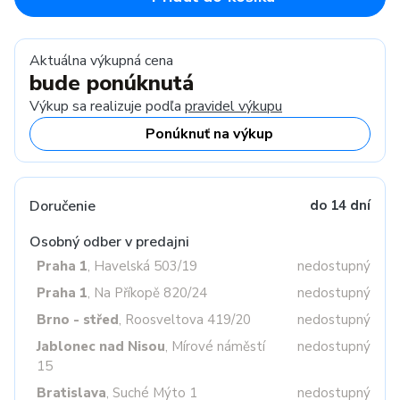
Aktuálna výkupná cena
bude ponúknutá
Výkup sa realizuje podľa
pravidel výkupu
Ponúknuť na výkup
Doručenie
do 14 dní
Osobný odber v predajni
Praha 1
, Havelská 503/19
nedostupný
Praha 1
, Na Příkopě 820/24
nedostupný
Brno - střed
, Roosveltova 419/20
nedostupný
Jablonec nad Nisou
, Mírové náměstí
nedostupný
15
Bratislava
, Suché Mýto 1
nedostupný