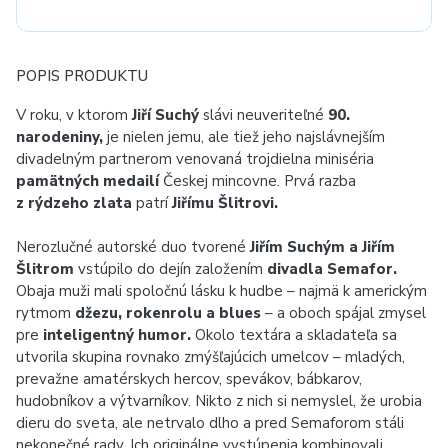
POPIS PRODUKTU
V roku, v ktorom
Jiří Suchý
slávi neuveriteľné
90.
narodeniny,
je nielen jemu, ale tiež jeho najslávnejším
divadelným partnerom venovaná trojdielna miniséria
pamätných medailí
Českej mincovne. Prvá razba
z rýdzeho zlata
patrí
Jiřímu Šlitrovi.
Nerozlučné autorské duo tvorené
Jiřím Suchým a Jiřím
Šlitrom
vstúpilo do dejín založením
divadla Semafor.
Obaja muži mali spoločnú lásku k hudbe – najmä k americkým
rytmom
džezu, rokenrolu a blues
– a oboch spájal zmysel
pre
inteligentný humor.
Okolo textára a skladateľa sa
utvorila skupina rovnako zmýšľajúcich umelcov – mladých,
prevažne amatérskych hercov, spevákov, bábkarov,
hudobníkov a výtvarníkov. Nikto z nich si nemyslel, že urobia
dieru do sveta, ale netrvalo dlho a pred Semaforom stáli
nekonečné rady. Ich originálne vystúpenia kombinovali