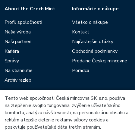
About the Czech Mint
Informácie o nákupe
Profil spoločnosti
Všetko o nákupe
Naša výroba
Kontakt
Naši partneri
Najčastejšie otázky
Kariéra
Obchodné podmienky
Správy
Predajne Českej mincovne
Na stiahnutie
Poradca
Archív razieb
Tento web spoločnosti Česká mincovna SK, s.r.o. používa
Medzi našich partnerov patria:
na zlepšenie svojho fungovania, zvýšenie užívateľského
komfortu, analýzu návštevnosti, na personalizáciu obsahu a
reklám a lepšie cielenie reklamy súbory cookies a
poskytuje používateľské dáta tretím stranám.