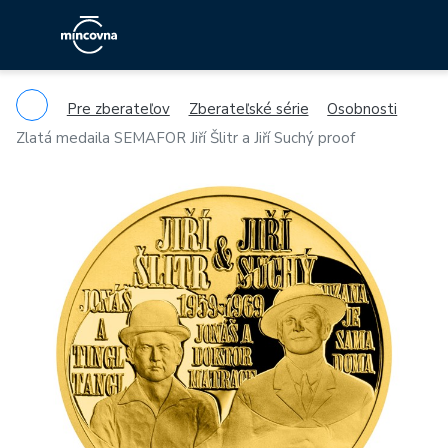
Pre zberateľov
Zberateľské série
Osobnosti
Zlatá medaila SEMAFOR Jiří Šlitr a Jiří Suchý proof
Previous
Ne