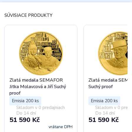
SÚVISIACE PRODUKTY
Zlatá medaila SEMAFOR
Zlatá medaila SEMA
Jitka Molavcová a Jiří Suchý
Suchý proof
proof
Emisia 200 ks
Emisia 200 ks
Skladom v 0 predajniach
Skladom v 0 preda
Do 14 dní
Do 14 dní
51 590 Kč
51 590 Kč
vrátane DPH
vr