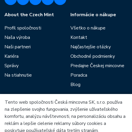
About the Czech Mint
Informácie o nákupe
Profil spoločnosti
Všetko o nákupe
Naša výroba
Kontakt
Naši partneri
Najčastejšie otázky
Kariéra
Obchodné podmienky
Správy
Predajne Českej mincovne
Na stiahnutie
Poradca
Blog
Tento web spoločnosti Česká mincovna SK, s.r.o. používa
Medzi našich partnerov patria:
na zlepšenie svojho fungovania, zvýšenie užívateľského
komfortu, analýzu návštevnosti, na personalizáciu obsahu a
reklám a lepšie cielenie reklamy súbory cookies a
poskytuje používateľské dáta tretím stranám.