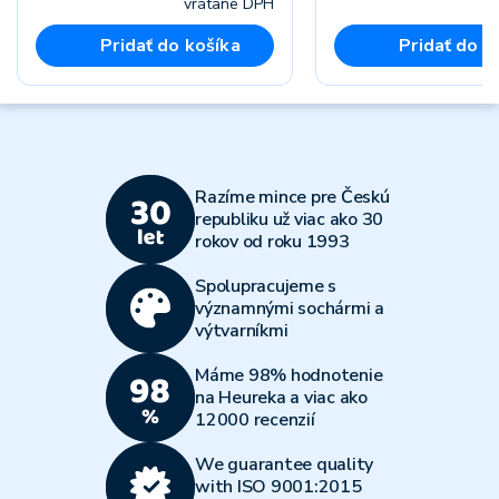
vrátane DPH
vr
Pridať do košíka
Pridať do k
Razíme mince pre Českú
republiku už viac ako 30
rokov od roku 1993
Spolupracujeme s
významnými sochármi a
výtvarníkmi
Máme 98% hodnotenie
na Heureka a viac ako
12000 recenzií
We guarantee quality
with ISO 9001:2015