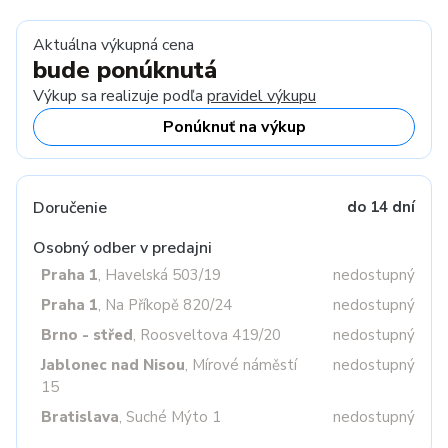
Aktuálna výkupná cena
bude ponúknutá
Výkup sa realizuje podľa
pravidel výkupu
Ponúknuť na výkup
Doručenie
do 14 dní
Osobný odber v predajni
Praha 1
, Havelská 503/19
nedostupný
Praha 1
, Na Příkopě 820/24
nedostupný
Brno - střed
, Roosveltova 419/20
nedostupný
Jablonec nad Nisou
, Mírové náměstí
nedostupný
15
Bratislava
, Suché Mýto 1
nedostupný