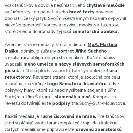
však fanúšikovia dovolia nesúhlasiť. Jeho
chytľavé melódie
sa ľuďom vryli do pamäti a jeho
hravé texty
pôvabne
obohatili český jazyk. Svojím všestranným nadaním ovplyvnil
niekoľko generácií tvorcov a rozvinul množstvo talentov,
ktoré zviedla dohromady typická
semaforská poetika.
Averznej strane medaily, ktorá je dielom
MgA. Martina
Daška
,
dominuje súčasný
portrét Jiřího Suchého
–
s okuliarmi a obligatórnym slamenákom. Košaté nápisy
uvádzajú
meno umelca a názvy slávnych semaforských
piesní.
Leštená plocha za portrétom symbolizuje
žiaru
reflektorov.
Reverzná strana, ktorá je spoločná pre celú
minisériu, znázorňuje
logo Semafora, klaviatúru
a dve
pokrývky hlavy, ktoré sú neodmysliteľne spojené s Jiřím
Suchým a Jiřím Šlitrom –
slamenák a pinč.
Kompozíciu
reverzu dotvárajú ešte
podpisy
tria Suchý-Šlitr-Molavcová.
Každá medaila je
ručne číslovaná na hrane.
Pre fanúšikov,
ktorí si plánujú zaobstarať kompletnú trojdielnu kolekciu
zlatých medailí, sme pripravili ešte
drevenú zberateľskú