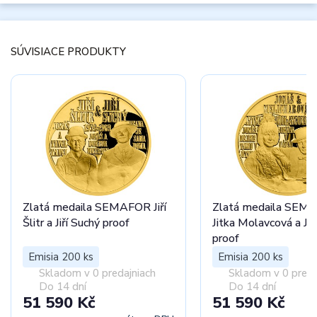
SÚVISIACE PRODUKTY
Zlatá medaila SEMAFOR Jiří
Zlatá medaila SEM
Šlitr a Jiří Suchý proof
Jitka Molavcová a Jiř
proof
Emisia 200 ks
Emisia 200 ks
Skladom v 0 predajniach
Skladom v 0 preda
Do 14 dní
Do 14 dní
51 590 Kč
51 590 Kč