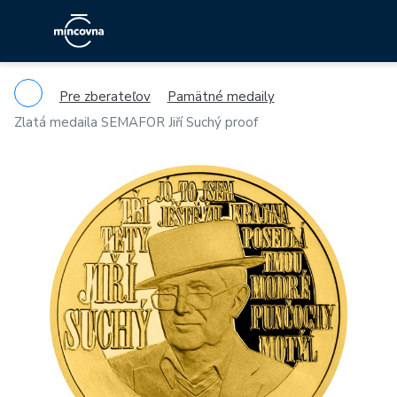
Pre zberateľov
Pamätné medaily
Zlatá medaila SEMAFOR Jiří Suchý proof
Previous
Ne