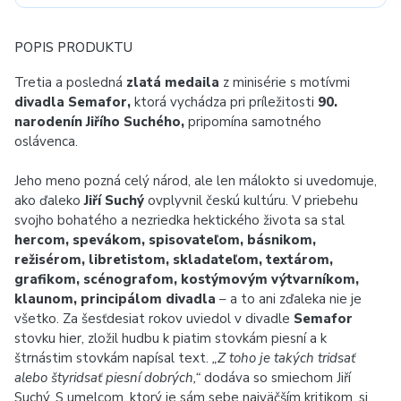
POPIS PRODUKTU
Tretia a posledná
zlatá medaila
z minisérie s motívmi
divadla Semafor,
ktorá vychádza pri príležitosti
90.
narodenín Jiřího Suchého,
pripomína samotného
oslávenca.
Jeho meno pozná celý národ, ale len málokto si uvedomuje,
ako ďaleko
Jiří Suchý
ovplyvnil českú kultúru. V priebehu
svojho bohatého a nezriedka hektického života sa stal
hercom, spevákom, spisovateľom, básnikom,
režisérom, libretistom, skladateľom, textárom,
grafikom, scénografom, kostýmovým výtvarníkom,
klaunom, principálom divadla
– a to ani zďaleka nie je
všetko. Za šesťdesiat rokov uviedol v divadle
Semafor
stovku hier, zložil hudbu k piatim stovkám piesní a k
štrnástim stovkám napísal text.
„Z toho je takých tridsať
alebo štyridsať piesní dobrých,“
dodáva so smiechom Jiří
Suchý. S umelcom, ktorý je sám sebe najväčším kritikom, si