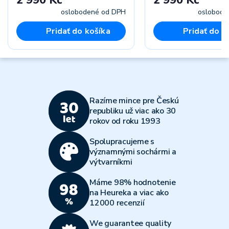
oslobodené od DPH
oslobode
Pridať do košíka
Pridať do k
Razíme mince pre Českú
republiku už viac ako 30
rokov od roku 1993
Spolupracujeme s
významnými sochármi a
výtvarníkmi
Máme 98% hodnotenie
na Heureka a viac ako
12000 recenzií
We guarantee quality