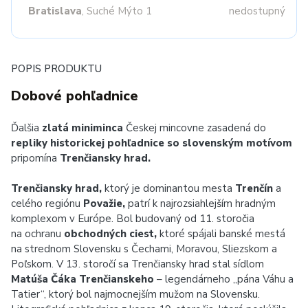
Bratislava
, Suché Mýto 1
nedostupný
POPIS PRODUKTU
Dobové pohľadnice
Ďalšia
zlatá miniminca
Českej mincovne zasadená do
repliky historickej pohľadnice so slovenským motívom
pripomína
Trenčiansky hrad.
Trenčiansky hrad,
ktorý je dominantou mesta
Trenčín
a
celého regiónu
Považie,
patrí k najrozsiahlejším hradným
komplexom v Európe. Bol budovaný od 11. storočia
na ochranu
obchodných ciest,
ktoré spájali banské mestá
na strednom Slovensku s Čechami, Moravou, Sliezskom a
Poľskom. V 13. storočí sa Trenčiansky hrad stal sídlom
Matúša Čáka Trenčianskeho
– legendárneho „pána Váhu a
Tatier“, ktorý bol najmocnejším mužom na Slovensku.