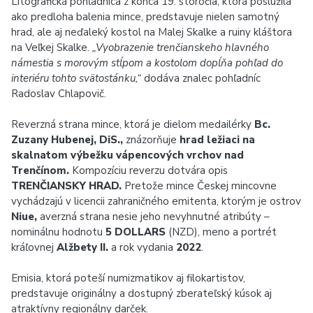
Litografická pohľadnica z konca 19. storočia, ktorá poslúžila
ako predloha balenia mince, predstavuje nielen samotný
hrad, ale aj neďaleký kostol na Malej Skalke a ruiny kláštora
na Veľkej Skalke.
„Vyobrazenie trenčianskeho hlavného
námestia s morovým stĺpom a kostolom dopĺňa pohľad do
interiéru tohto svätostánku,“
dodáva znalec pohľadníc
Radoslav Chlapovič.
Reverzná strana mince, ktorá je dielom medailérky
Bc.
Zuzany Hubenej, DiS.,
znázorňuje
hrad ležiaci na
skalnatom výbežku vápencových vrchov nad
Trenčínom.
Kompozíciu reverzu dotvára opis
TRENČIANSKY HRAD.
Pretože mince Českej mincovne
vychádzajú v licencii zahraničného emitenta, ktorým je ostrov
Niue,
averzná strana nesie jeho nevyhnutné atribúty –
nominálnu hodnotu
5 DOLLARS
(NZD), meno a portrét
kráľovnej
Alžbety II.
a rok vydania
2022
.
Emisia, ktorá poteší numizmatikov aj filokartistov,
predstavuje originálny a dostupný zberateľský kúsok aj
atraktívny regionálny darček.