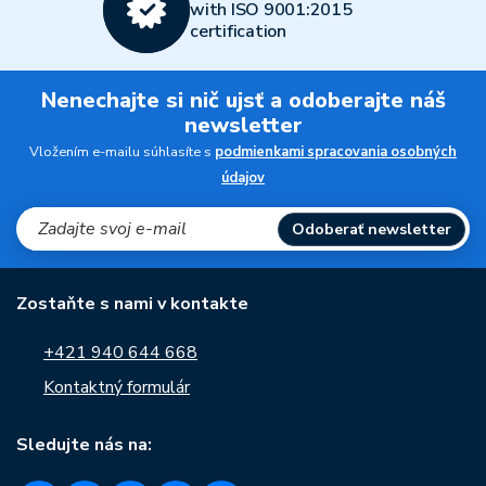
with ISO 9001:2015
certification
Nenechajte si nič ujsť a odoberajte náš
newsletter
Vložením e-mailu súhlasíte s
podmienkami spracovania osobných
údajov
Odoberať newsletter
Zostaňte s nami v kontakte
+421 940 644 668
Kontaktný formulár
Sledujte nás na: