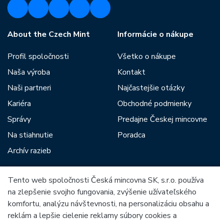
About the Czech Mint
Informácie o nákupe
Profil spoločnosti
Všetko o nákupe
Naša výroba
Kontakt
Naši partneri
Najčastejšie otázky
Kariéra
Obchodné podmienky
Správy
Predajne Českej mincovne
Na stiahnutie
Poradca
Archív razieb
Tento web spoločnosti Česká mincovna SK, s.r.o. používa
Medzi našich partnerov patria:
na zlepšenie svojho fungovania, zvýšenie užívateľského
komfortu, analýzu návštevnosti, na personalizáciu obsahu a
reklám a lepšie cielenie reklamy súbory cookies a