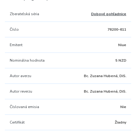
Zberateľská séria
Dobové pohľadnice
Číslo
76200-611
Emitent
Niue
Nominálna hodnota
5 NZD
Autor averzu
Bc. Zuzana Hubená, DiS.
Autor reverzu
Bc. Zuzana Hubená, DiS.
Číslovaná emisia
Nie
Certifikát
Žiadny