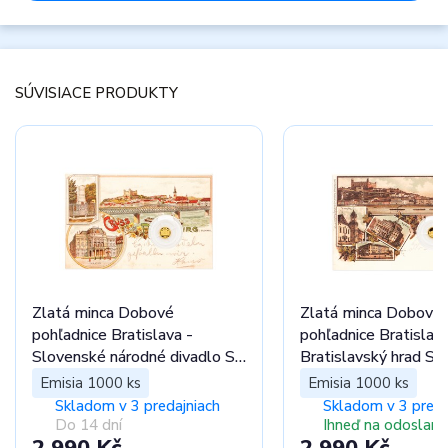
SÚVISIACE PRODUKTY
Zlatá minca Dobové
Zlatá minca Dobové
pohľadnice Bratislava -
pohľadnice Bratislava
Slovenské národné divadlo SK
Bratislavský hrad SK
proof
Emisia 1000 ks
Emisia 1000 ks
Skladom v 3 predajniach
Skladom v 3 preda
Do 14 dní
Ihneď na odoslani
2 990 Kč
2 990 Kč